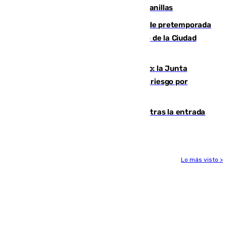
detectar un mosquito positivo en Campanillas
Málaga-Ceuta: cuarto compromiso de pretemporada
de los blanquiazules en busca del Trofeo de la Ciudad
Autónoma
Málaga, en alerta por el virus del Nilo: la Junta
decreta Campanillas como zona de alto riesgo por
varios casos recientes
El Gobierno registra 1.342 menores tras la entrada
masiva del pasado 30 de julio
Lo más visto >
Más noticias
Ver más >