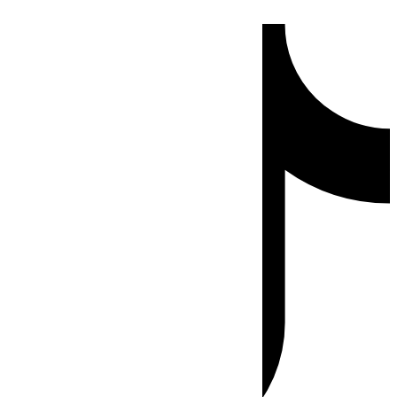
Ir
Tiktok
al
contenido