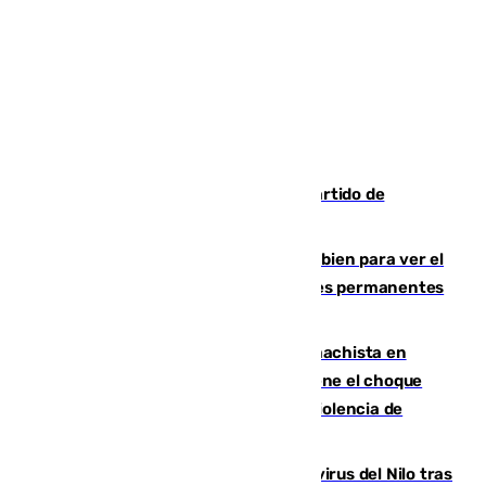
Sigue en directo el Ceuta-Málaga, partido de
pretemporada en 101TV
¿Qué puede pasar si no te proteges bien para ver el
eclipse?: los expertos alertan de lesiones permanentes
de retina
Moreno condena el último crimen machista en
Benahavís mientras el Gobierno mantiene el choque
con la Junta por las competencias de violencia de
género
Málaga refuerza la vigilancia por el virus del Nilo tras