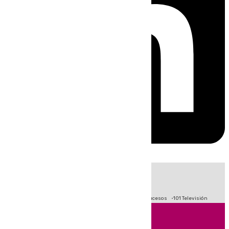
HOY
|
Fútbol
Primera División
Crisis Migratoria en Ceuta
Sucesos
101 Televisión