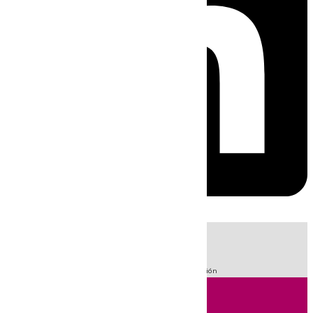
HOY
|
Fútbol
Sucesos
LaLiga
Primera División
101 Televisión