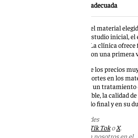
o laboratorios sin cualificación adecuada
El coste final varía en función del material eleg
Dental Bell el precio incluye el estudio inicial, 
up y las revisiones posteriores. La clínica ofrece
de composite desde 150 euros, con una primera v
Desde la clínica advierten de que los precios muy
mercado suelen responder a recortes en los mater
cualificación del laboratorio. En un tratamiento d
intervención puede ser irreversible, la calidad 
incidencia directa en el resultado final y en su d
Más noticias de
101TV
en las redes
sociales:
Instagram
,
Facebook
,
Tik Tok
o
X
.
Puedes ponerte en contacto con nosotros en el