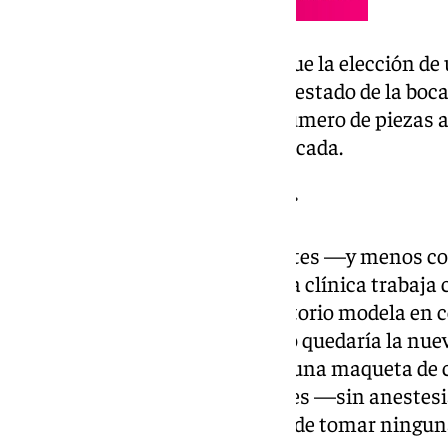
Desde Dental Bell insisten en que la elección de
únicamente del precio, sino del estado de la boca
corrección que se busca y del número de piezas a 
sobre entre 8 y 10 dientes por arcada.
El proceso antes de empezar
Una de las fases más importantes —y menos co
antes de tocar ningún diente. La clínica trabaj
encerado diagnóstico: el laboratorio modela en c
la dentadura del paciente, cómo quedaría la nuev
modelo se fabrica un mock-up, una maqueta de 
temporalmente sobre los dientes —sin anestesia
paciente vea el resultado antes de tomar ningun