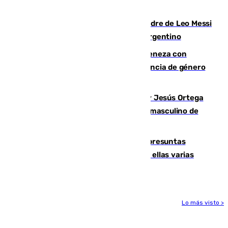
de Granada
Muere a los 68 años Jorge Messi, padre de Leo Messi
y pieza fundamental en la carrera del argentino
Retiene a su mujer en su casa y ameneza con
quemar la vivienda: nuevo caso de violencia de género
en Málaga
Dos sevillanos de oro: Manuel Cruz y Jesús Ortega
ganan el campeonato del mundo sub19 masculino de
remo
Un juzgado de Ceuta investiga seis presuntas
agresiones sexuales a migrantes, entre ellas varias
menores
Lo más visto >
Más noticias