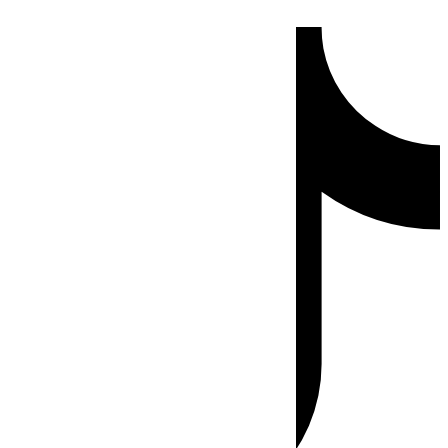
Ir
Tiktok
al
contenido