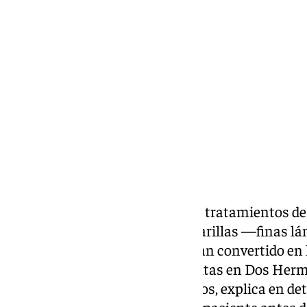
101 TV
jueves, 11 junio 2026, 19:22
Compartir:
Mejorar la sonrisa es uno de los tratamientos de
demandados en España, y las carillas —finas lá
superficie de los dientes— se han convertido en 
Clínicas Dental Bell,
con consultas en Dos Herm
casos de estética dental resueltos, explica en det
tratamiento y qué debe saber el paciente antes 