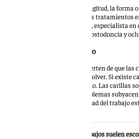
Este paso permite ajustar la longitud, la forma o
tratamiento sea irreversible. Los tratamientos e
la doctora Alicia Blanco Mateos, especialista en 
formación en implantología, prostodoncia y ocl
La salud bucodental, primero
Desde Clínicas Dental Bell advierten de que las 
una boca con problemas sin resolver. Si existe cari
tratamiento previo es obligatorio. Las carillas s
sana, no una solución para problemas subyacent
comprometer tanto la durabilidad del trabajo est
a largo plazo.
Los precios sospechosamente bajos suelen escon