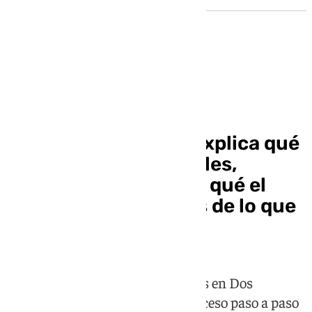
Branded Content
Clínicas Dental Bell explica qué
son las carillas dentales,
cuánto cuestan y por qué el
material importa más de lo que
crees
La clínica sevillana, con consultas en Dos
Hermanas y Utrera, detalla el proceso paso a paso