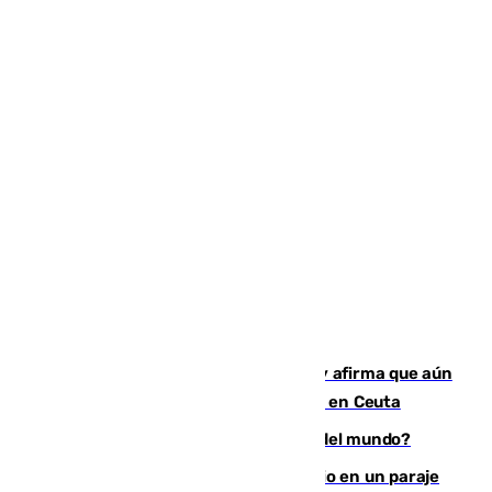
Vivas niega la versión del Gobierno y afirma que aún
quedan entre 8.000 y 11.000 migrantes en Ceuta
¿Es Tadej Pogacar el mejor ciclista del mundo?
Los Bomberos combaten un incendio en un paraje