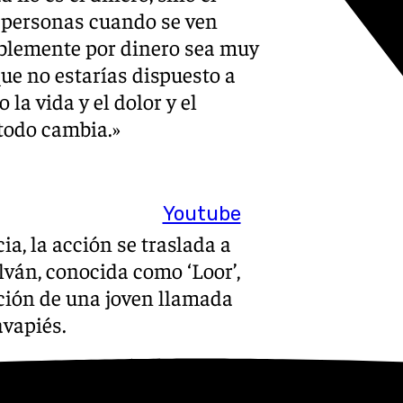
s personas cuando se ven
ablemente por dinero sea muy
que no estarías dispuesto a
la vida y el dolor y el
 todo cambia.»
Youtube
ia, la acción se traslada a
lván, conocida como ‘Loor’,
ición de una joven llamada
avapiés.
ariencia de una investigación
enen por costumbre no seguir