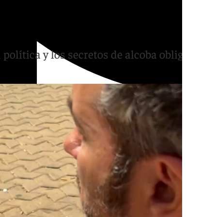
ble? La desaparición que
política y los secretos de alcoba obligan a