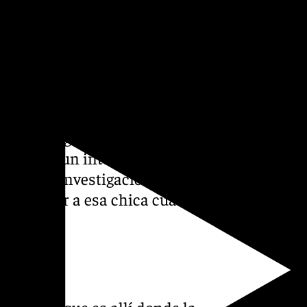
e cuenta de que se enfrentan
ña desde el primer minuto. El
presencian silencios
as continuas de altos cargos
idades exigen dar prioridad
demuestra un interés
so de la investigación y
e encontrar a esa chica cuanto
er.