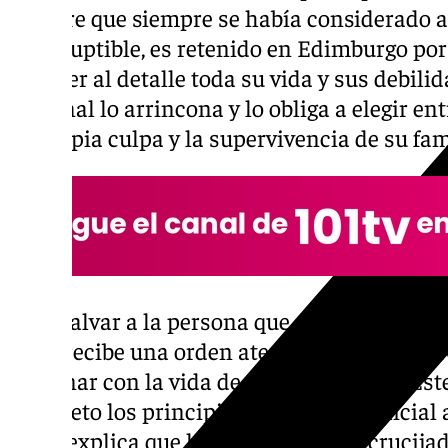
hombre que siempre se había considerado a
incorruptible, es retenido en Edimburgo p
conocer al detalle toda su vida y sus debili
criminal lo arrincona y lo obliga a elegir en
su propia culpa y la supervivencia de su fam
Para salvar a la persona que más quiere en 
Ortiz recibe una orden aterradora: debe con
terminar con la vida de tres criminales. Es
completo los principios del cuerpo policial 
autor explica que la clave de esta encrucijad