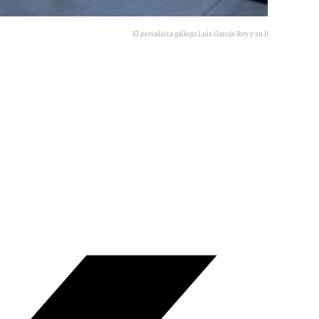
El periodista gallego Luis García-Rey y su libro 'Chantaje'
101tv