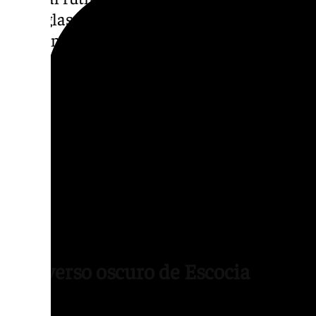
las reglas establecidas— no tardan en dars
a algo mucho más grande y peligroso.
La urgencia que rodea al caso resulta extra
comisario de policía y los propios agentes 
calculados en la comisaría y reciben llamad
políticos próximos al gobierno. Estas autor
absoluta a la búsqueda de la joven, lo que 
desmesurado y oscuro por controlar cada pa
adelantarse a cualquier filtración. «Hay qu
antes», presionan desde las oficinas del pod
El reverso oscuro de Escocia