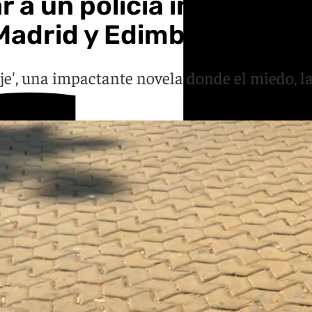
a un policía incorrupti
 Madrid y Edimburgo
e', una impactante novela donde el miedo, la 