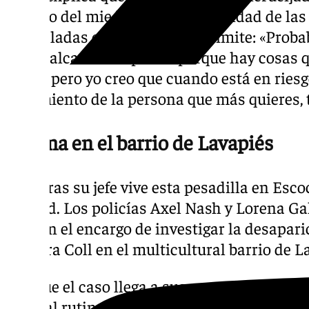
manejo del miedo y la vulnerabilidad de la
acorraladas en una situación límite: «Prob
difícil alcanzar tu precio porque hay cosas 
hacer, pero yo creo que cuando está en riesgo 
sufrimiento de la persona que más quieres,
Alarma en el barrio de Lavapiés
Mientras su jefe vive esta pesadilla en Escoc
Madrid. Los policías Axel Nash y Lorena Ga
reciben el encargo de investigar la desapar
Bárbara Coll en el multicultural barrio de L
Aunque el caso llega a sus manos con la ap
policial rutinaria, los dos agentes —que ti