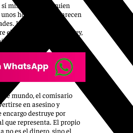
 sí mismo como alguien
or unos hombres que parecen
dades. La organización
tre el cumplimiento de la ley,
ilia.
este mundo, el comisario
vertirse en asesino y
te encargo destruye por
al que representa. El propio
a no es el dinero, sino el