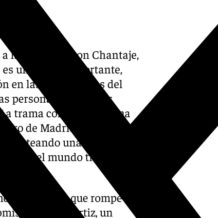
 a las librerías con Chantaje,
 es una historia cortante,
n en las altas esferas del
las personas cuando les
. La trama conecta de forma
centro de Madrid con una
a, planteando una pregunta
o: ¿todo el mundo tiene un
o y asfixiante que rompe los
omisario Jorge Ortiz, un