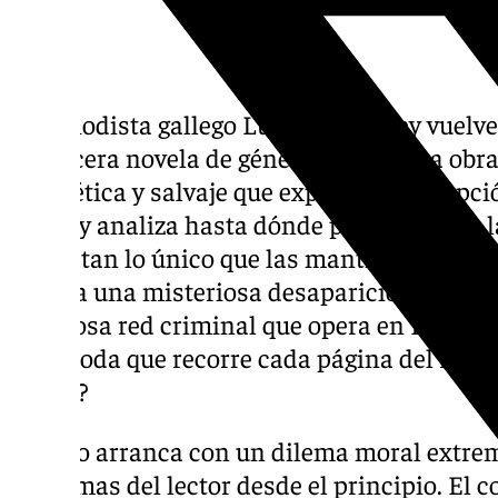
El periodista gallego Luis García-Rey vuelve
su tercera novela de género negro. Esta obra
magnética y salvaje que explora la corrupció
poder y analiza hasta dónde pueden llegar 
arrebatan lo único que las mantiene en pie
directa una misteriosa desaparición en el 
peligrosa red criminal que opera en Escoci
incómoda que recorre cada página del relat
precio?
El libro arranca con un dilema moral extrem
esquemas del lector desde el principio. El c