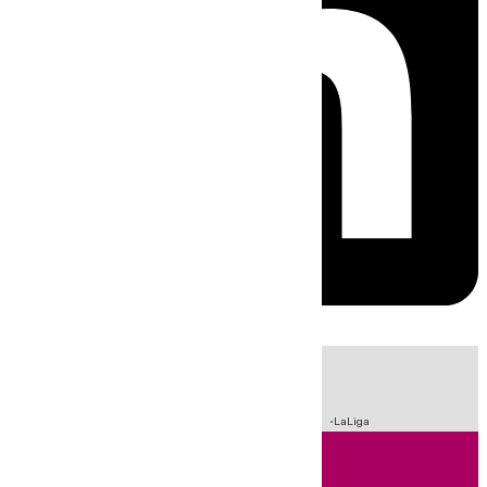
HOY
|
Sucesos
Incendios
Fútbol
Crisis Migratoria en Ceuta
LaLiga