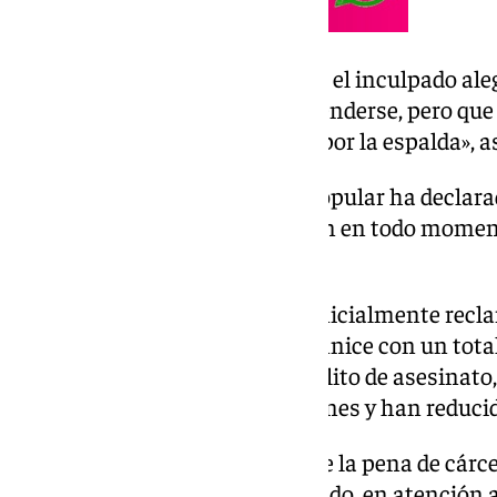
Durante el juicio, recordémoslo, el inculpado ale
primero y que él actúo para defenderse, pero que
de su compañero. «Yo no mato por la espalda», a
Ya por unanimidad, el jurado popular ha declara
confesado» la autoría del crimen en todo momento
investigación de los hechos.
La fiscalía del caso, quién que inicialmente rec
11 meses de prisión y que indemnice con un total
del fallecido por un presunto delito de asesinato,
petición en la fase de conclusiones y han reducid
El fiscal ha vuelto a solicitar que la pena de cár
«por la entidad del delito cometido, en atención 