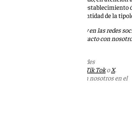
defensa del orden jurídico y el restablecimiento 
infringida, dada la odiosidad y entidad de la tipol
Descubre más noticias de 101Tv en las redes soc
Tok
o
X
. Puedes ponerte en contacto con nosotro
informativos@101tv.es
Más noticias de
101TV
en las redes
sociales:
Instagram
,
Facebook
,
Tik Tok
o
X
.
Puedes ponerte en contacto con nosotros en el
correo
informativos@101tv.es
Tags:
Últimas noticias