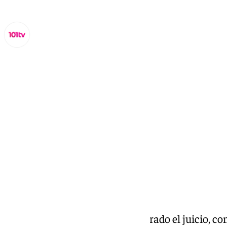
Lynx Devs
martes, 11 febrero 2025, 13:45
Compartir:
La
Audiencia de Sevilla
ha celebrado el juicio, c