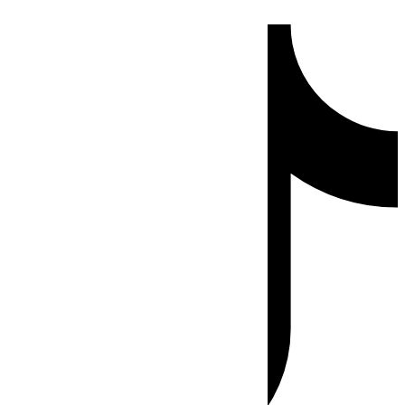
Ir
Tiktok
al
contenido