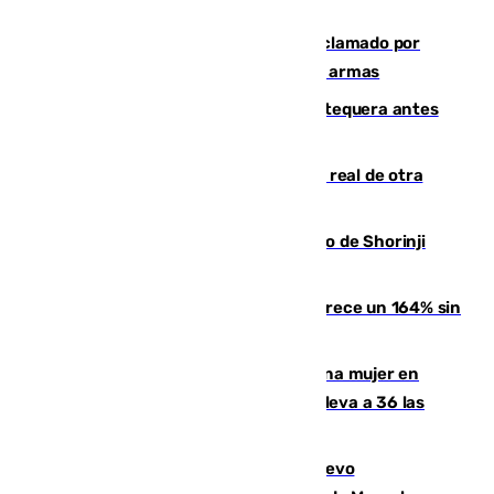
Detienen en Málaga a un fugitivo reclamado por
Colombia por homicidio y transporte de armas
Prueba final del Granada ante el Antequera antes
del inicio de la Liga
Ceuta se prepara ante la posibilidad real de otra
entrada masiva el 15 de agosto
Cártama, protagonista en el Europeo de Shorinji
Kempo celebrado en Berlín
La llegada de inmigrantes a Ceuta crece un 164% sin
contar la entrada masiva
Igualdad confirma el asesinato de una mujer en
Benahavís como violencia machista y eleva a 36 las
víctimas en 2026
El exdelantero Diego Forlán es el nuevo