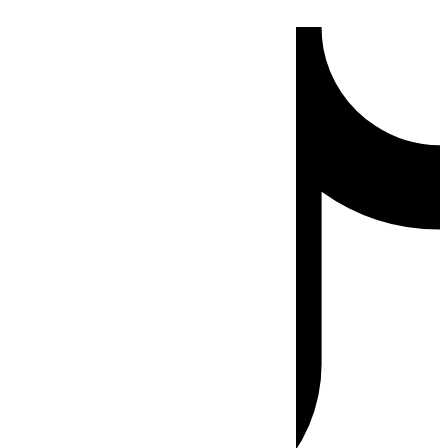
Ir
Tiktok
al
contenido