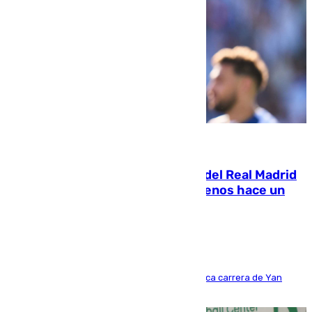
07.08.2026
El fichaje más caro de la historia del Real Madrid
costaba 105 millones de euros menos hace un
año y jugaba en Leganés
Del filial pepinero a récord absoluto: la meteórica carrera de Yan
Diomande en solo doce meses