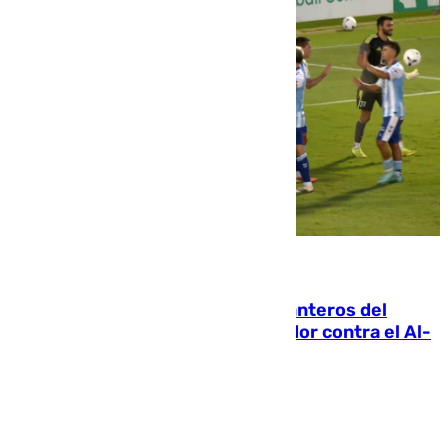
06.08.2026
Ya se han estrenado los tres delanteros del
Málaga: Eneko Jauregui, bigoleador contra el Al-
Arabi SC