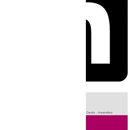
HOY
|
Fútbol
Sucesos
Primera División
Crisis Migratoria en Ceuta
Incendios