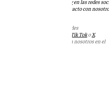
Descubre más noticias de
101Tv
en las redes soc
Tok
o
X
. Puedes ponerte en contacto con nosotro
informativos@101tv.es
Más noticias de
101TV
en las redes
sociales:
Instagram
,
Facebook
,
Tik Tok
o
X
.
Puedes ponerte en contacto con nosotros en el
correo
informativos@101tv.es
Tags:
Últimas noticias