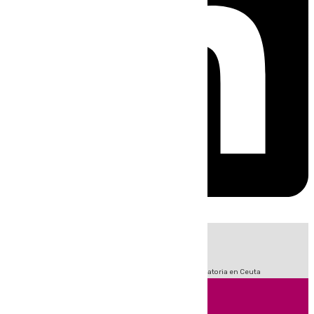
HOY
|
Sucesos
Fútbol
LaLiga
Primera División
Crisis Migratoria en Ceuta