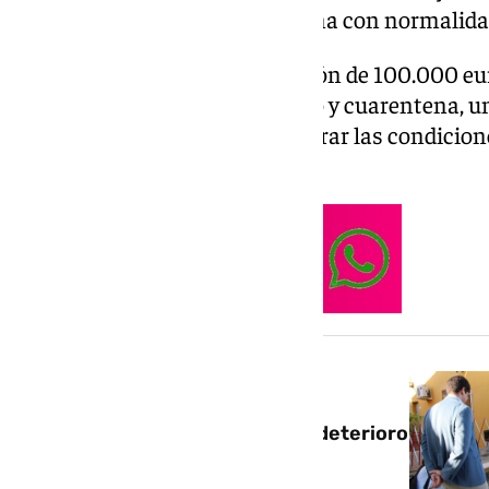
asegurado que el centro funciona con normalidad 
El proyecto incluye una inversión de 100.000 eur
nuevos módulos de aislamiento y cuarentena, un
considera prioritaria para mejorar las condicione
modernización del centro.
NOTICIA RELACIONADA
El Pleno de Sevilla fuerza al
Ayuntamiento a actuar ante el deterioro
del Zoosanitario