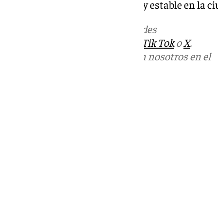
protección animal más amplio y estable en la ci
Más noticias de
101TV
en las redes
sociales:
Instagram
,
Facebook
,
Tik Tok
o
X
.
Puedes ponerte en contacto con nosotros en el
correo
informativos@101tv.es
Tags:
Ayuntamiento de Sevilla
Últimas noticias