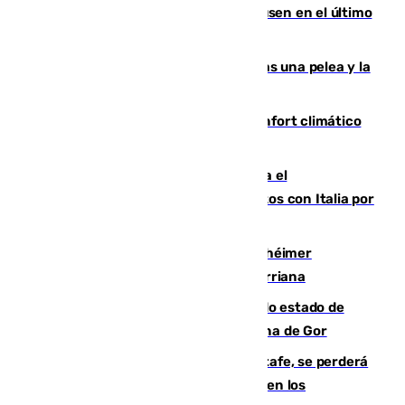
El Sevilla se desinfla ante el Leverkusen en el último
ensayo (1-2)
Tensión en la prisión de Alhaurín tras una pelea y la
incautación de un punzón
Málaga contabiliza 148 zonas de confort climático
para enfrentar las altas temperaturas
Marlaska notifica a la Unión Europea el
restablecimiento de controles fronterizos con Italia por
vía aérea y marítima
Hallan sin vida al granadino con Alzhéimer
desaparecido hace una semana en Churriana
Encuentran un cadáver en avanzado estado de
descomposición en la localidad granadina de Gor
Christantus Uche, delantero del Getafe, se perderá
toda la temporada por varias fracturas en los