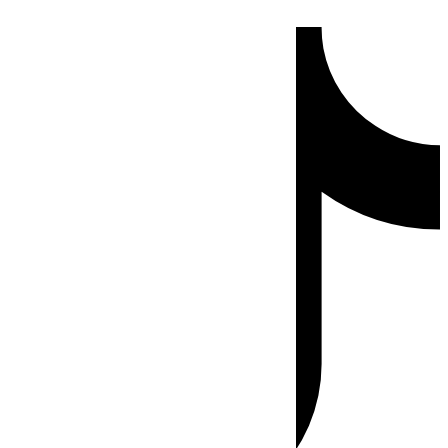
Ir
Tiktok
al
contenido