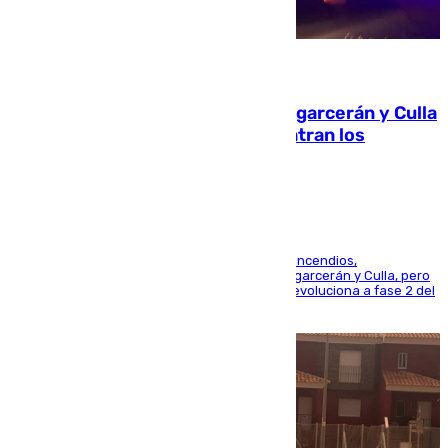
08.08.2026
Incendios de Castellón: Sierra Engarcerán y Culla
evolucionan positivamente y centran los
esfuerzos en Tírig
La UME se suma al operativo de control de los incendios,
progresando adecuadamente los de Sierra Engarcerán y Culla, pero
centrando todo el empeño en el de Culla, que evoluciona a fase 2 del
PEIF