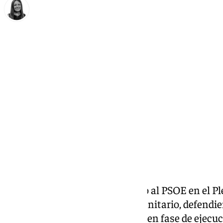
Fátima Rodríguez
jueves, 18 junio 2026, 16:06
Compartir:
El Ayuntamiento ha respondido al PSOE en el Pl
socialista sobre el Centro Zoosanitario, defendi
previstas ya están en marcha o en fase de ejecuc