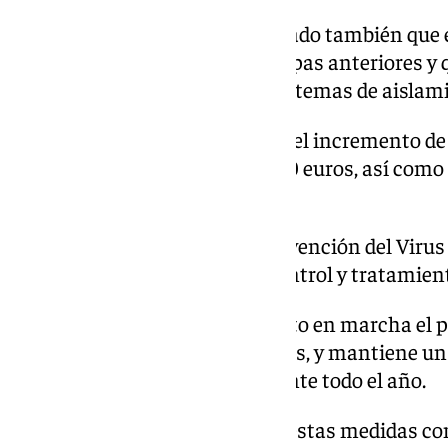
El equipo de Gobierno ha señalado también que 
personal veterinario que en etapas anteriores 
instalaciones como suelos y sistemas de aislam
El Ayuntamiento ha destacado el incremento de l
plagas, que alcanza los 500.000 euros, así como 
desratización en el último año.
También se ha reforzado la prevención del Virus 
120.000 euros en 2026 para control y tratamien
El Gobierno municipal ha puesto en marcha el 
felinas, con 1.483 gatos censados, y mantiene un
activo las 24 horas del día durante todo el año.
El Ayuntamiento sostiene que estas medidas co