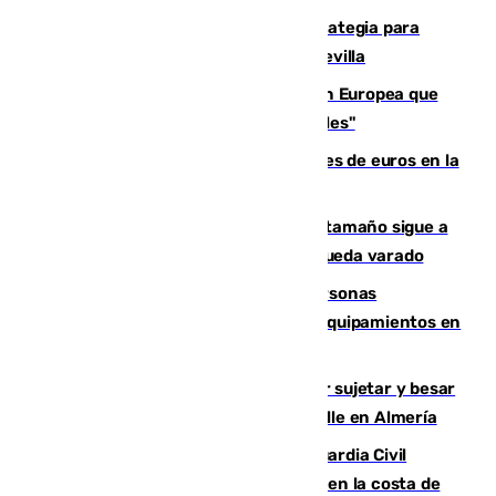
El Ayuntamiento desarrolla una estrategia para
recuperar la identidad patrimonial de Sevilla
España e Italia garantizan a la Unión Europea que
sus controles fronterizos son "temporales"
Sevilla ha invertido más de 6 millones de euros en la
transformación de su casco histórico
Susto en Marbella: un atún de gran tamaño sigue a
un bañista hasta la orilla de la playa y queda varado
Emvisesa refuerza la atención a personas
vulnerables con cesión de viviendas y equipamientos en
Sevilla
Condenado a dos años de cárcel por sujetar y besar
a una menor tras abordarla en plena calle en Almería
Persecución en Punta Umbría: la Guardia Civil
interviene más de 800 kilos de cocaína en la costa de