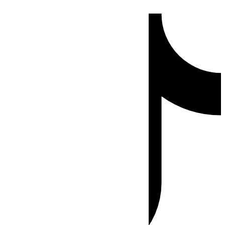
Ir
Tiktok
al
contenido