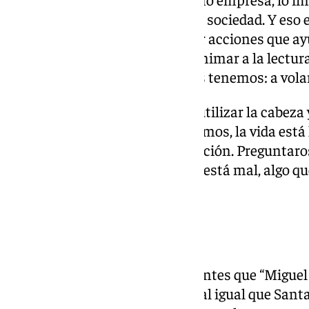
también contribuir a mejorar la sociedad. Y eso 
campaña; nos gusta emprender acciones que ay
necesitan. Y repartir libros es animar a la lectur
barrotes emocionales que todos tenemos: a volar, 
Maruja Vilches los emplazó a “utilizar la cabeza
un camino. Todos nos equivocamos, la vida está 
superarse y elegir la mejor dirección. Preguntar
sabréis lo que está bien y lo que está mal, algo 
los libros”.
Presos escritores
Paco Robles recordó a los asistentes que “Miguel
Quijote, también estuvo preso, al igual que Sant