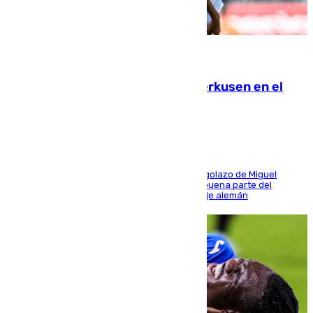
08.08.2026
El Sevilla se desinfla ante el Leverkusen en el
último ensayo (1-2)
El conjunto de Luis García se adelantó con un golazo de Miguel
Sierra y ofreció buenas sensaciones durante buena parte del
encuentro, pero acabó cediendo ante el empuje alemán