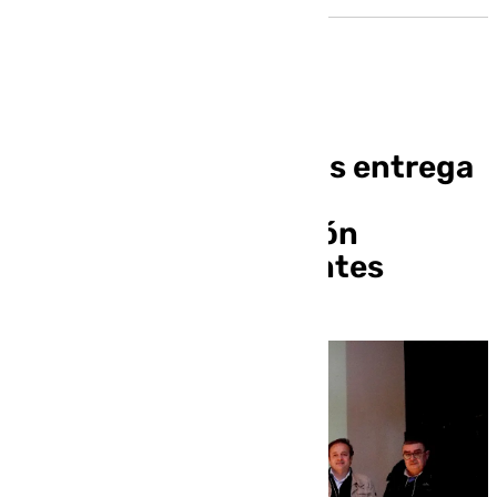
El Grupo Díaz Cadenas entrega
7.500 libros al centro
penitenciario de Morón
donados por sus clientes