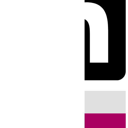
HOY
|
Sucesos
Guardia Civil
Huelva
Incendios
Fútbol