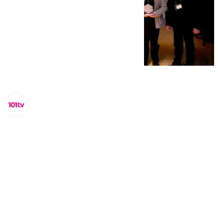
Lynx Devs
martes, 18 febrero 2025, 10:49
Compartir: