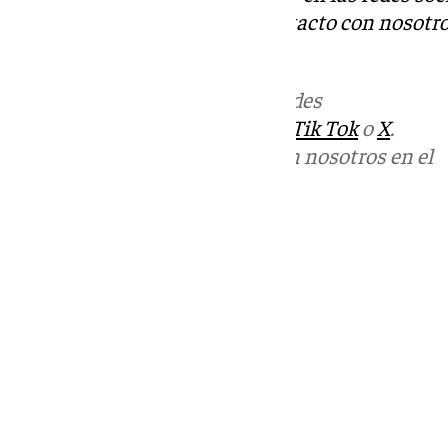
Tok
o
X
. Puedes ponerte en contacto con nosotro
informativos@101tv.es
Más noticias de
101TV
en las redes
sociales:
Instagram
,
Facebook
,
Tik Tok
o
X
.
Puedes ponerte en contacto con nosotros en el
correo
informativos@101tv.es
Tags:
Últimas noticias