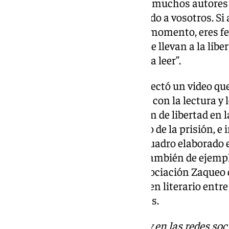
Unamuno, Miguel Hernández… muchos autores l
encarcelados. Ahora os ha pasado a vosotros. Si a
la literatura atrapa y desde ese momento, eres fe
palabras que salen de ese libro te llevan a la libe
sentirse libre, por eso os animo a leer”.
Tras las intervenciones, se proyectó un video qu
En él resaltaban su vinculación con la lectura y
superar la situación de privación de libertad en
ellos pertenecen al club literario de la prisión, 
regalo, hicieron entrega de un cuadro elaborado
para el Grupo Díaz Cadenas, y también de ejempla
libertad”, una iniciativa de la Asociación Zaqueo
literarios ganadores del certamen literario ent
que leer y escribir nos hace libres.
Descubre más noticias de 101Tv en las redes soc