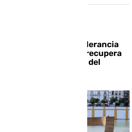
El Monumento a la Tolerancia
de Chillida en Sevilla recupera
su esplendor a orillas del
Guadalquivir