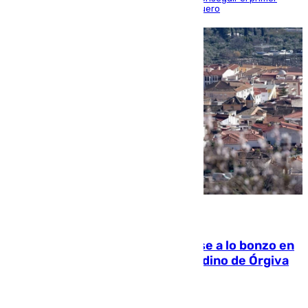
triunfo de los amistosos previo al arranque liguero
05.08.2026
Muere un indigente tras quemarse a lo bonzo en
una bañera en el municipio granadino de Órgiva