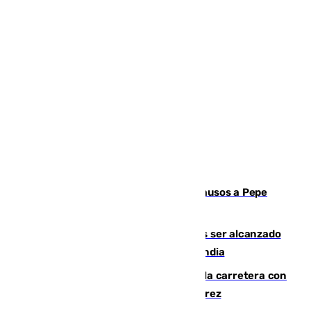
Granada despide con lágrimas y aplausos a Pepe
Habichuela
Un futbolista de 24 años muere tras ser alcanzado
por un rayo durante un partido en Tailandia
Muere un conductor tras salirse de la carretera con
su turismo en la A-480 a la altura de Jerez