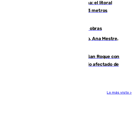
Julio supera a junio en basura marina: el litoral
occidental malagueño recoge más de 33 metros
cúbicos de residuos
El Cádiz se afila ante un Granada en obras
La nueva presidenta del Parlamento, Ana Mestre,
hace parada institucional en Cádiz
Estabilizado el incendio forestal de San Roque con
19 familias aún desalojadas y un domicilio afectado de
gravedad
Lo más visto >
Más noticias
Ver más >