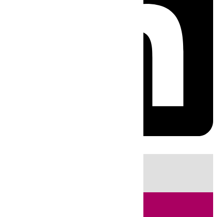
HOY
|
Fútbol
Sucesos
Cádiz
LaLiga
Campo de Gibraltar