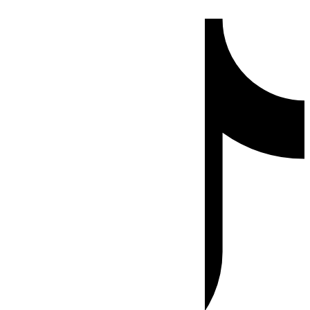
Ir
Tiktok
al
contenido