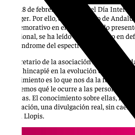
Cada 18 de febrero se celebra el Día Intern
Asperger. Por ello, el Parlamento de Andalu
conmemorativo en el que ha estado present
tradicional, se ha leído un manifiesto en d
este síndrome del espectro autista.
El secretario de la asociación Asperger Anda
hecho hincapié en la evolución de los últim
conocimiento es lo que nos da la fuerza para
conocemos qué le ocurre a las personas As
tratarlas. El conocimiento sobre ellas, la fo
divulgación, una divulgación real, sin caer e
afirma Llopis.