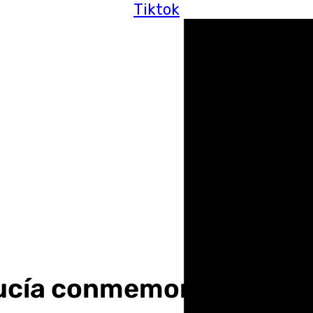
Tiktok
cía conmemora el Día In