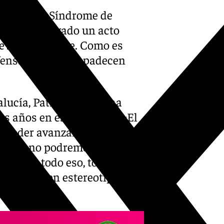
acional del Síndrome de
cía ha albergado un acto
e Jesús Aguirre. Como es
efensa de quienes padecen
lucía, Patricio Llopis ha
os años en esta materia. «El
 poder avanzar. O sea, si no
perger no podremos saber
rmación, todo eso, toda esa
n mitos y en estereotipos»,