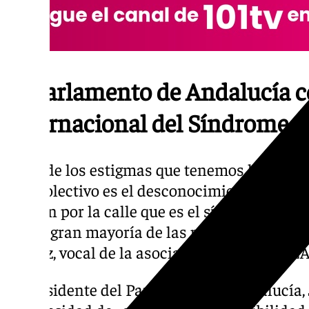
El Parlamento de Andalucía 
Internacional del Síndrome d
«Uno de los estigmas que tenemos las pers
este colectivo es el desconocimiento social.
alguien por la calle que es el síndrome de A
que la gran mayoría de las personas no lo s
Gómez, vocal de la asociación Asperger-TEA 
El presidente del Parlamento de Andalucía, 