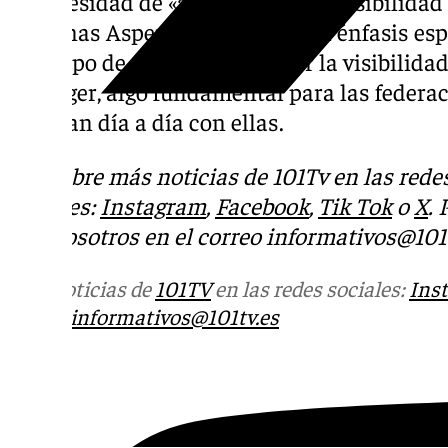
la necesidad de «acabar con la invisibilida
personas Asperger», poniendo el énfasis es
Este tipo de actos vienen a dar la visibilida
Asperger, algo fundamental para las federa
trabajan día a día con ellas.
Descubre más noticias de 101Tv en las rede
sociales:
Instagram
,
Facebook
,
Tik Tok
o
X
.
con nosotros en el correo
informativos@101t
Más noticias de
101TV
en las redes sociales:
Ins
correo
informativos@101tv.es
Tags: