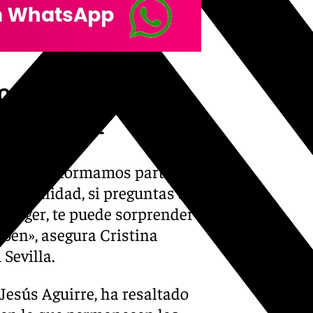
conmemora el Día
e Asperger
onas que formamos parte de
 En realidad, si preguntas a
sperger, te puede sorprender
aben», asegura Cristina
Sevilla.
Jesús Aguirre, ha resaltado