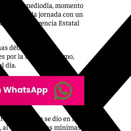
hasta el mediodía, momento
a finalizar la jornada con un
icción de la Agencia Estatal
as débiles que
s por la tarde. Asimismo,
l día.
cida a la que se dio en la
 , al tiempo que las mínimas