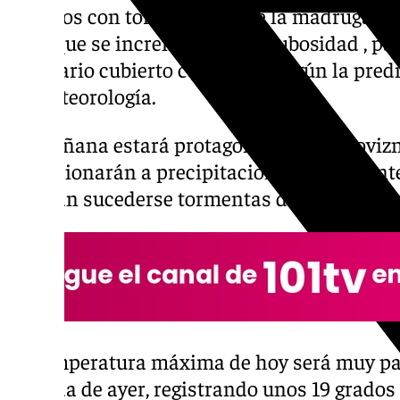
nubosos con tormenta desde la madrugada 
en el que se incrementará la nubosidad , par
escenario cubierto con lluvia, según la pred
de Meteorología.
La mañana estará protagonizada por llovizn
evolucionarán a precipitaciones consistente
podrían sucederse tormentas durante todo e
La temperatura máxima de hoy será muy pare
jornada de ayer, registrando unos 19 grados