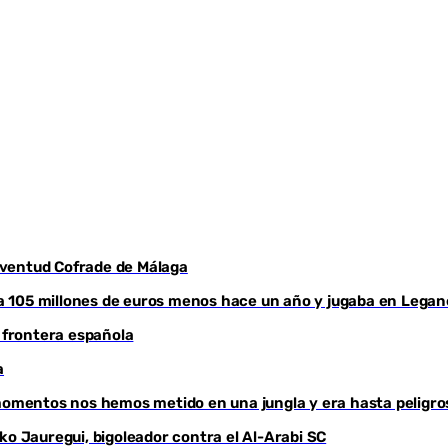
Juventud Cofrade de Málaga
aba 105 millones de euros menos hace un año y jugaba en Legan
a frontera española
a
 momentos nos hemos metido en una jungla y era hasta peligro
ko Jauregui, bigoleador contra el Al-Arabi SC