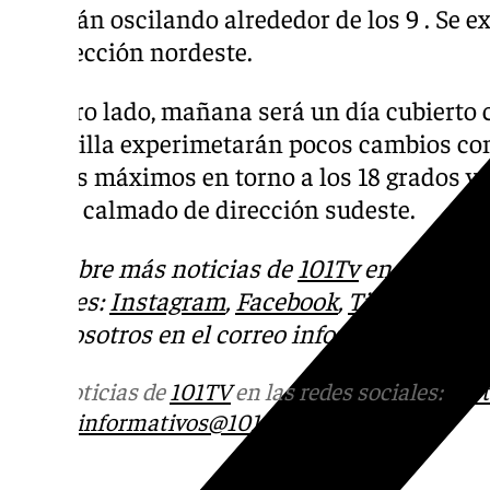
seguirán oscilando alrededor de los 9 . Se e
de dirección nordeste.
Por otro lado, mañana será un día cubierto 
en Sevilla experimetarán pocos cambios con 
valores máximos en torno a los 18 grados y
viento calmado de dirección sudeste.
Descubre más noticias de
101Tv
en las rede
sociales:
Instagram
,
Facebook
,
Tik Tok
o
X
.
con nosotros en el correo
informativos@101t
Más noticias de
101TV
en las redes sociales:
Ins
correo
informativos@101tv.es