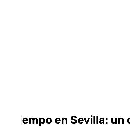
Ir
al
contenido
El tiempo en Sevilla: u