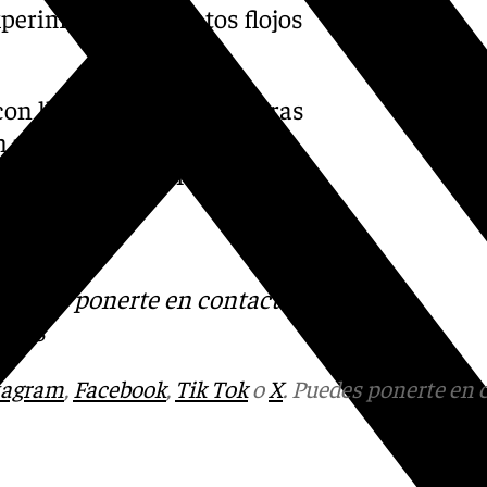
xperimentarán vientos flojos
con lluvia. Las temperaturas
respecto a las de hoy, con
 mínimos de 10. Habrá un
s
 Puedes ponerte en contacto
v.es
tagram
,
Facebook
,
Tik Tok
o
X
. Puedes ponerte en 