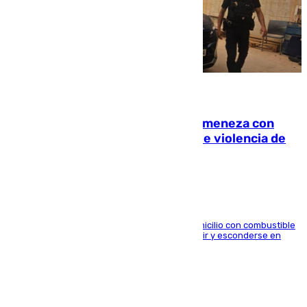
08.08.2026
Retiene a su mujer en su casa y ameneza con
quemar la vivienda: nuevo caso de violencia de
género en Málaga
El arrestado, de 54 años, habría rociado el domicilio con combustible
y habría impedido salir a la víctima antes de huir y esconderse en
una casa cercana