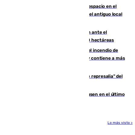
Las marcas internacionales ganan espacio en el
Centro de Málaga: la Tagliatella abre en el antiguo local
de Vox Sports Bar
Moreno pide extremar la precaución ante el
incendio de Niebla, que supera las 4.000 hectáreas
340 personas más desalojadas por el incendio de
Niebla, que mantiene a 410 evacuadas y contiene a más
de 500 efectivos trabajando
Italia responde ante las "medidas de represalia" del
Gobierno de Sánchez
El Sevilla se desinfla ante el Leverkusen en el último
ensayo (1-2)
Lo más visto >