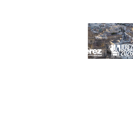
Portada
Andalucía
Sevilla
Málaga
Granada
España