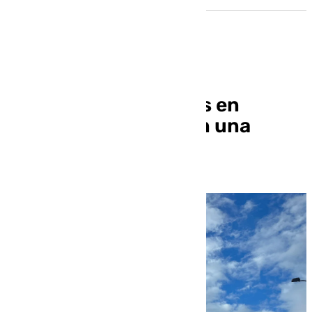
El tiempo este martes en
Sevilla: las lluvias dan una
tregua