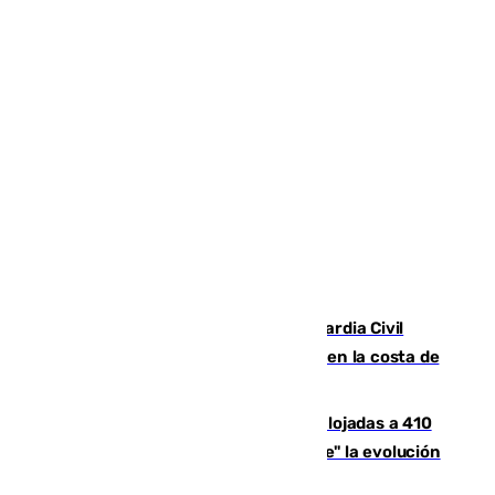
Persecución en Punta Umbría: la Guardia Civil
interviene más de 800 kilos de cocaína en la costa de
Huelva
El incendio de Niebla mantiene desalojadas a 410
personas que siguen con "incertidumbre" la evolución
del viento