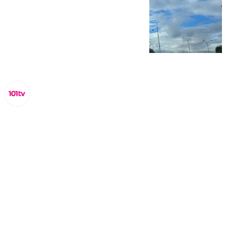
Lynx Devs
martes, 18 marzo 2025, 09:47
Compartir: