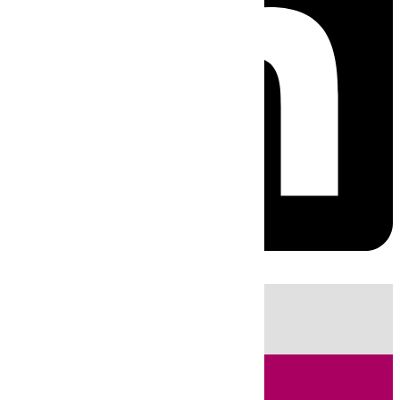
HOY
|
Sucesos
Guardia Civil
Huelva
Incendios
Fútbol