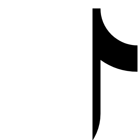
Ir
Tiktok
al
contenido