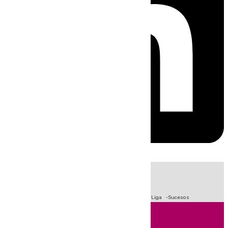
HOY
|
Fútbol
Primera División
Crisis Migratoria en Ceuta
LaLiga
Sucesos