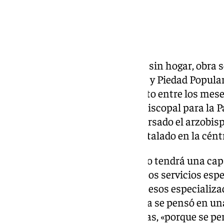
El centro de acogida a personas sin hogar, obra s
Internacional de Hermandades y Piedad Popular,
2024, entrará en funcionamiento entre los meses
según ha declarado el vicario episcopal para la P
al término de la visita que ha cursado el arzobis
Ángel Saiz Meneses, al local instalado en la cén
Diánez ha aclarado que el centro tendrá una ca
llegarán derivadas de los distintos servicios esp
atención social. Se trata de procesos especial
muy específico. De hecho, nunca se pensó en una 
número muy elevado de personas, «porque se per