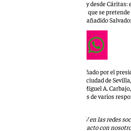
cuidado mucho desde la Iglesia y desde Cáritas
personalizado como hogar». «Lo que se pretende 
encuentren en una familia», ha añadido Salvado
El arzobispo ha estado acompañado por el presi
Hermandades y Cofradías de la ciudad de Sevilla,
director de Cáritas Diocesana, Miguel A. Carbajo,
obra, José María Rincón; además de varios respon
obra social del Congreso.
Descubre más noticias de 101TV en las redes soc
Tok
o
X
. Puedes ponerte en contacto con nosotro