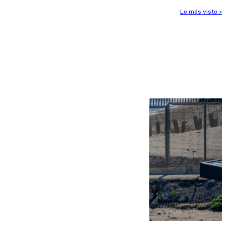
Lo más visto >
Más noticias
Ver más >