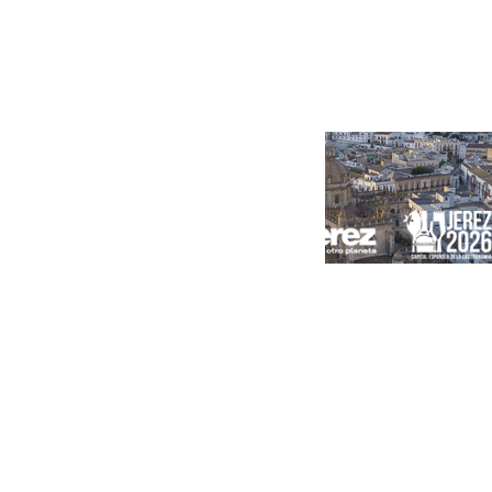
Portada
Andalucía
Sevilla
Málaga
Granada