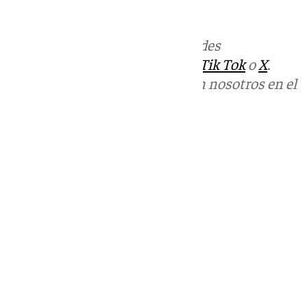
correo
informativos@101tv.es
Más noticias de
101TV
en las redes
sociales:
Instagram
,
Facebook
,
Tik Tok
o
X
.
Puedes ponerte en contacto con nosotros en el
correo
informativos@101tv.es
Tags:
Últimas noticias