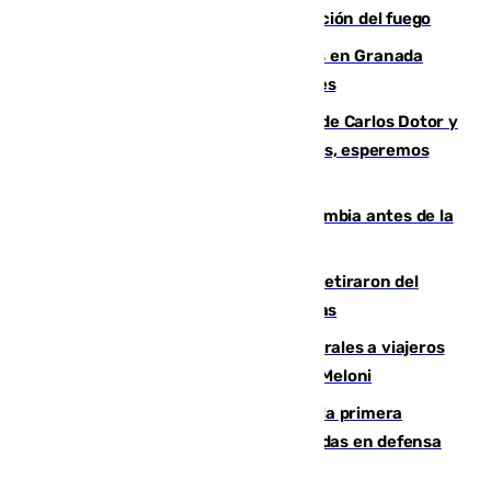
forestal de Niebla por la compleja evolución del fuego
Controlado un incendio de rastrojos en Granada
junto a la autovía y al Callejón de Nogales
Juanfran Funes, sobre las lesiones de Carlos Dotor y
Fernando Calero: “Estamos preocupados, esperemos
que no sea nada”
Felipe VI refuerza los lazos con Colombia antes de la
llegada del nuevo presidente
Fernando Calero y Carlos Dotor se retiraron del
encuentro contra el Ceuta con molestias
España restablece controles temporales a viajeros
procedentes de Italia como repuesta a Meloni
El Málaga cae ante el Ceuta y suma la primera
derrota de la pretemporada dejando dudas en defensa