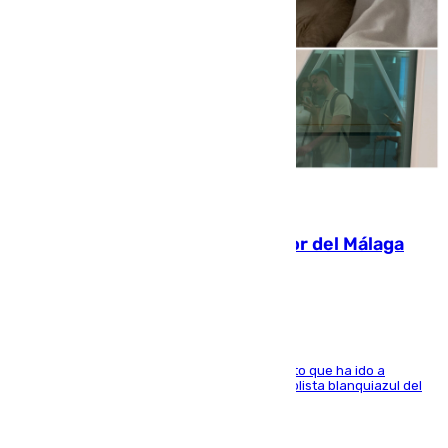
07.08.2026
Isco, la nueva mascota del jugador del Málaga
Dani Lorenzo
El centrocampista marbellí es ‘padre’ de un gato que ha ido a
recoger a Vigo y su nombre es como el exfutbolista blanquiazul del
Arroyo de la Miel