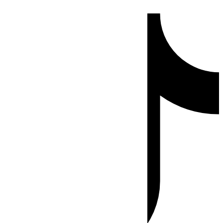
Ir
Tiktok
al
contenido