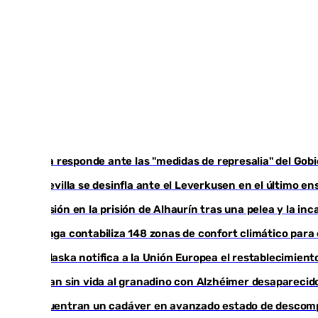
Italia responde ante las "medidas de represalia" del Go
El Sevilla se desinfla ante el Leverkusen en el último en
Tensión en la prisión de Alhaurín tras una pelea y la i
Málaga contabiliza 148 zonas de confort climático para
Marlaska notifica a la Unión Europea el restablecimiento
Hallan sin vida al granadino con Alzhéimer desapareci
Encuentran un cadáver en avanzado estado de descompo