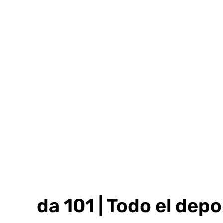
Ir
al
contenido
Grada 101 | Todo el depo