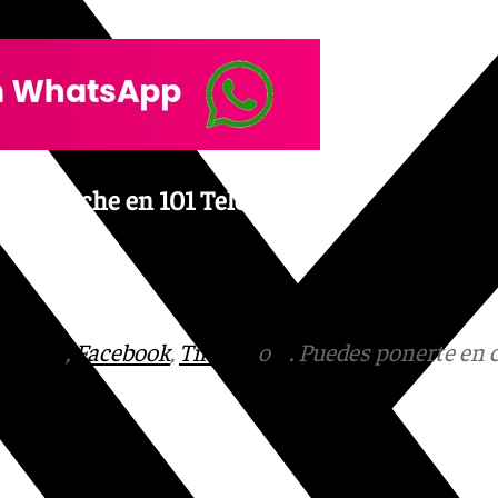
de la noche en 101 Televisión,
tagram
,
Facebook
,
Tik Tok
o
X
. Puedes ponerte en 