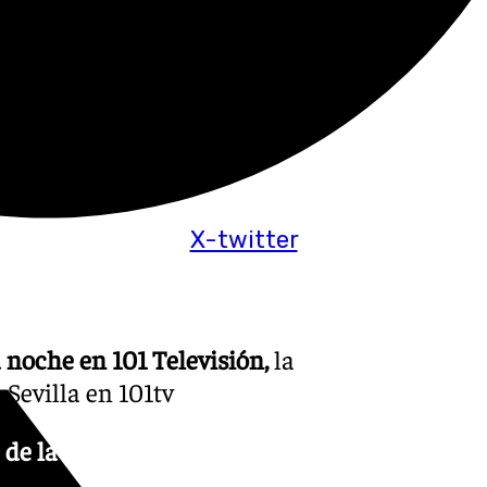
X-twitter
 noche en 101 Televisión,
la
 Sevilla en 101tv
 de la noche en 101