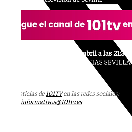
GRADA 101 este lunes 8 de abril a las 21:30 
la televisión de Sevilla. NOTICIAS SEVILLA
Más noticias de
101TV
en las redes sociales:
Ins
correo
informativos@101tv.es