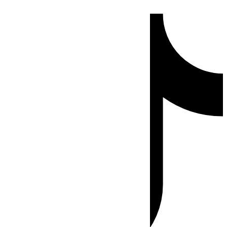
Ir
Tiktok
al
contenido