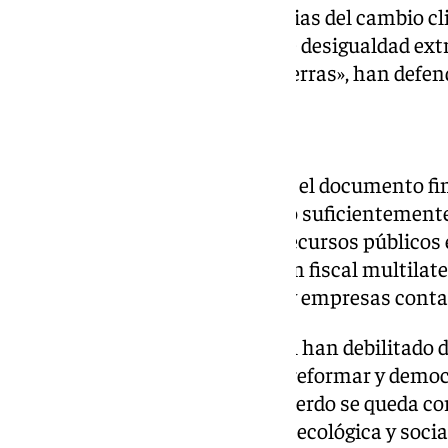
población sufre las consecuencias del cambio cli
biodiversidad en un contexto de desigualdad ext
amenazas a la democracia y guerras», han defen
‘Compromiso de Sevilla’
Para la organización ecologista, el documento fi
‘Compromiso de Sevilla’ no va lo suficientement
avanzar en saldar el déficit de recursos públicos 
dólares mediante la cooperación fiscal multilate
impuestos a multimillonarios y empresas cont
«Los Gobiernos del Norte Global han debilitado 
medidas más ambiciosas para reformar y democr
financiera internacional. El acuerdo se queda cor
urgencia de las crisis climática, ecológica y soc