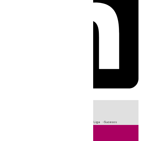
HOY
|
Fútbol
Primera División
Crisis Migratoria en Ceuta
LaLiga
Sucesos