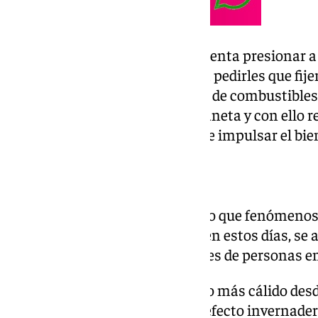
Con esta acción Greenpeace intenta presionar a 
días en la capital andaluza para pedirles que fi
responsabilicen a las empresas de combustibles 
generan en las personas y al planeta y con ello r
para doblar la acción climática e impulsar el bie
Cambio climático
Desde Greenpeace han señalado que fenómenos
la ola de calor que sufre Sevilla en estos días, s
e impactan en la vida de millones de personas e
«Tras un 2024 que ha sido el año más cálido desde
que se emitieron más gases de efecto invernader