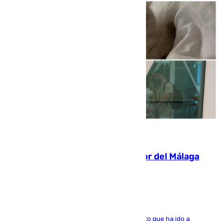
07.08.2026
Isco, la nueva mascota del jugador del Málaga
Dani Lorenzo
El centrocampista marbellí es ‘padre’ de un gato que ha ido a