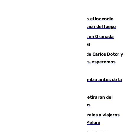
Activado el nivel 2 de emergencia en el incendio
forestal de Niebla por la compleja evolución del fuego
Controlado un incendio de rastrojos en Granada
junto a la autovía y al Callejón de Nogales
Juanfran Funes, sobre las lesiones de Carlos Dotor y
Fernando Calero: “Estamos preocupados, esperemos
que no sea nada”
Felipe VI refuerza los lazos con Colombia antes de la
llegada del nuevo presidente
Fernando Calero y Carlos Dotor se retiraron del
encuentro contra el Ceuta con molestias
España restablece controles temporales a viajeros
procedentes de Italia como repuesta a Meloni