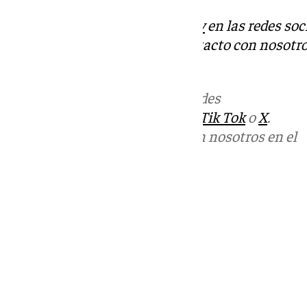
Descubre más noticias de
101Tv
en las redes soc
Tok
o
X
. Puedes ponerte en contacto con nosotro
informativos@101tv.es
Más noticias de
101TV
en las redes
sociales:
Instagram
,
Facebook
,
Tik Tok
o
X
.
Puedes ponerte en contacto con nosotros en el
correo
informativos@101tv.es
Tags:
Últimas noticias