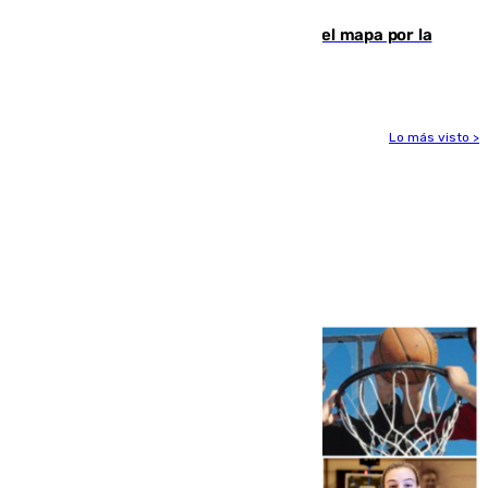
Cádiz-Tinduf: veinte años cruzando el mapa por la
infancia saharaui
Lo más visto >
Más noticias
Ver más >