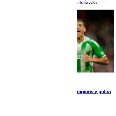
indemnice a la familia por fallar al asignarles la misma celda
06.08.2026
El Betis supera el examen de Champions y golea
al Arsenal en Dublín (1-3)