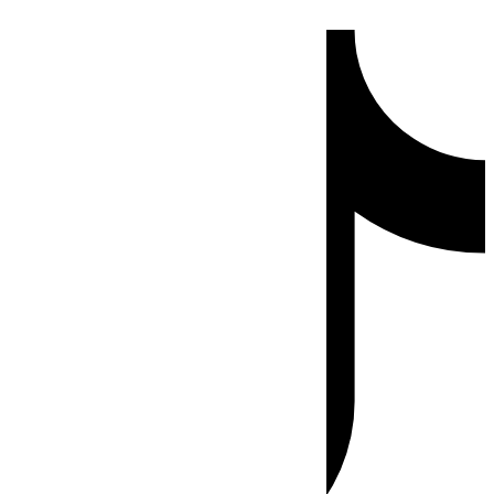
Ir
Tiktok
al
contenido