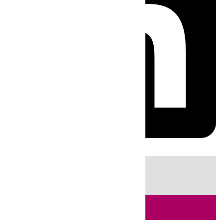
HOY
|
Fútbol
Sucesos
Cádiz
Incendios
Primera División