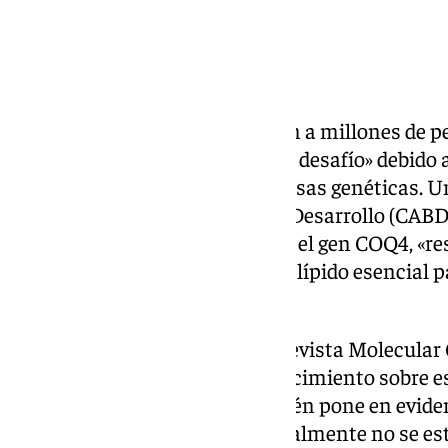
Las enfermedades raras afectan a millones de p
su diagnóstico «sigue siendo un desafío» debido a
de conocimiento» sobre sus causas genéticas. Un
Centro Andaluz de Biología del Desarrollo (CABD) 
una nueva variante genética en el gen COQ4, «re
severa de coenzima Q (CoQ), un lípido esencial p
nuestras células».
Este hallazgo, publicado en la revista Molecula
Reports, no solo amplía el conocimiento sobre 
mitocondriales, sino que también pone en eviden
regiones del ADN que tradicionalmente no se est