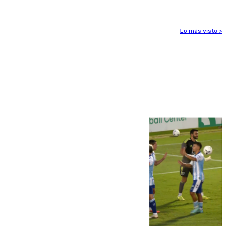
Lo más visto >
Más noticias
Ver más >