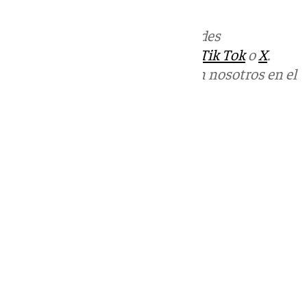
informativos@101tv.es
Más noticias de
101TV
en las redes
sociales:
Instagram
,
Facebook
,
Tik Tok
o
X
.
Puedes ponerte en contacto con nosotros en el
correo
informativos@101tv.es
Tags:
Últimas noticias