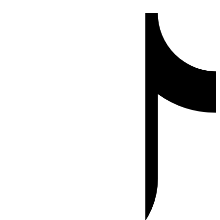
Ir
Tiktok
al
contenido