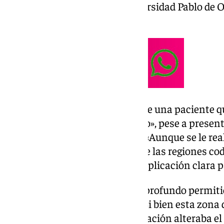
estándar, como señala la Universidad Pablo de 
prensa.
El estudio se centra en el caso de una paciente q
edad «sin un diagnóstico certero», pese a prese
una enfermedad mitocondrial. «Aunque se le rea
técnica que estudia únicamente las regiones cod
resultados no ofrecieron una explicación clara 
«Sin embargo, un análisis más profundo permiti
región intrónica del gen CoQ4. Si bien esta zona
directamente proteínas, la mutación alteraba e