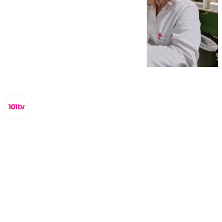
Lynx Devs
jueves, 20 febrero 2025, 11:09
Compartir: