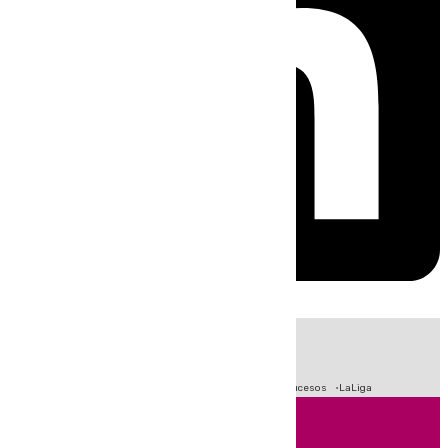
HOY
|
Fútbol
Primera División
Crisis Migratoria en Ceuta
Sucesos
LaLiga