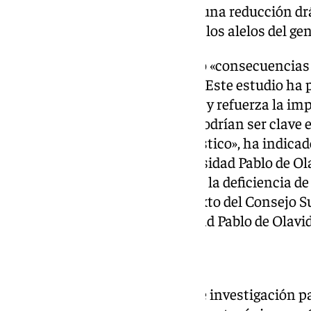
mensajero, lo que resultaba en una reducción drá
funcional producida por uno de los alelos del gen
Esta deficiencia energética tuvo «consecuencias 
resultó en un «desenlace fatal». Este estudio ha 
variantes patogénicas de COQ4 y refuerza la imp
no codificantes del ADN», que podrían ser clave
enfermedades raras sin diagnóstico», ha indicado
de Biología Celular de la Universidad Pablo de Ol
del grupo ‘Bases moleculares de la deficiencia d
desarrollo’ del CABD, centro mixto del Consejo S
Científicas (CSIC), la Universidad Pablo de Olavi
El valor del diagnóstico
Desde 2015, cuando el equipo de investigación pa