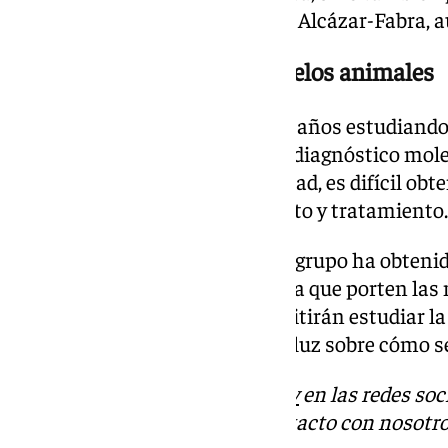
respuestas», ha afirmado María Alcázar-Fabra, au
Un futuro prometedor: modelos animales
El equipo de investigación lleva años estudiando
coenzima Q y trabajando en su diagnóstico molec
baja prevalencia de la enfermedad, es difícil obt
para avanzar en su conocimiento y tratamiento.
Para superar esta limitación, el grupo ha obteni
desarrollar modelos de pez cebra que porten las
pacientes. Estos modelos permitirán estudiar l
etapas de desarrollo, arrojando luz sobre cómo se
Descubre más noticias de
101Tv
en las redes soc
Tok
o
X
. Puedes ponerte en contacto con nosotro