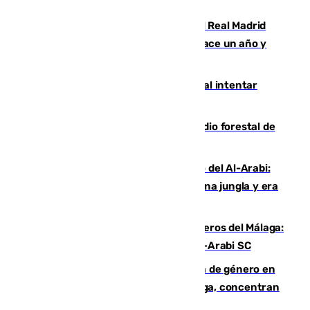
Juventud Cofrade de Málaga
El fichaje más caro de la historia del Real Madrid
costaba 105 millones de euros menos hace un año y
jugaba en Leganés
Ceuta suma 82 fallecidos en el mar al intentar
cruzar la frontera española
Huelva eleva a emergencia el incendio forestal de
Niebla
Juanfran Funes, sobre el duro juego del Al-Arabi:
“Por momentos nos hemos metido en una jungla y era
hasta peligroso”
Ya se han estrenado los tres delanteros del Málaga:
Eneko Jauregui, bigoleador contra el Al-Arabi SC
35 mujeres asesinadas por violencia de género en
España en este 2026: Andalucía y Málaga, concentran
el foco de la tragedia