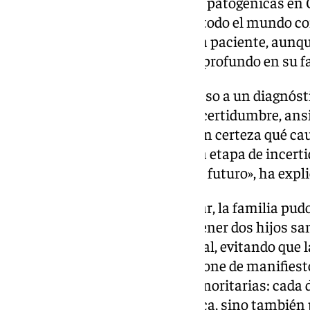
los primeros casos de variantes patogénicas en 
pocas decenas de pacientes en todo el mundo con
coenzima Q. El diagnóstico de la paciente, aunqu
tratamiento, «tuvo un impacto profundo en su fa
«En enfermedades raras, el acceso a un diagnóst
años de media, lo que genera incertidumbre, ansi
a cuidados específicos. Saber con certeza qué ca
permitió a los padres cerrar una etapa de incer
decisiones informadas sobre su futuro», ha expli
Gracias al diagnóstico molecular, la familia pud
apropiado, lo que les permitió tener dos hijos sa
supuso un cambio de vida radical, evitando que l
a su descendencia. «Este caso pone de manifiest
ámbito de las enfermedades minoritarias: cada d
solo para la comunidad científica, sino también