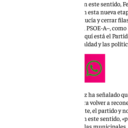
Sevilla’ sigue vigente hoy día». En este sentido,
objetivos, por encima de todo, en esta nueva etap
gran Partido Socialista de Andalucía y cerrar fil
Montero –secretaria general del PSOE-A–, com
Venimos a decir a la gente que aquí está el Partido
siempre, el de los valores, la igualdad y las políti
En cuanto a los retos, Fernández ha señalado qu
las elecciones autonómicas, para volver a recone
partido, sino por la gente: la gente, el partido y 
está más vigente que nunca». En este sentido, «
después vamos a ir a tope a por las municipales