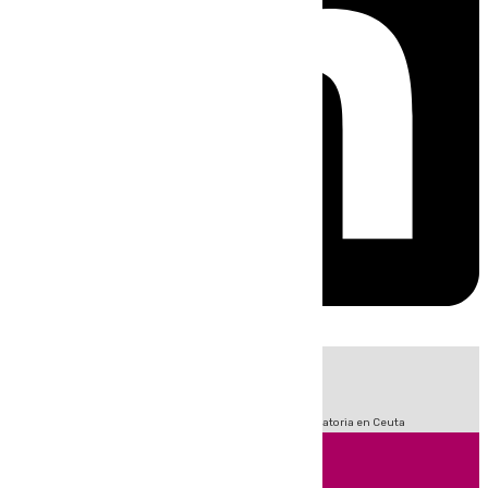
HOY
|
Sucesos
Fútbol
LaLiga
Primera División
Crisis Migratoria en Ceuta