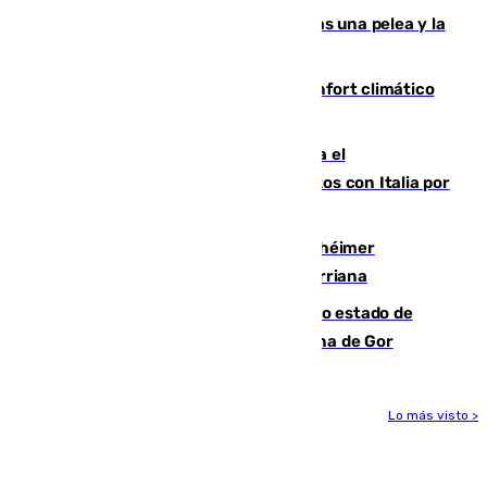
Tensión en la prisión de Alhaurín tras una pelea y la
incautación de un punzón
Málaga contabiliza 148 zonas de confort climático
para enfrentar las altas temperaturas
Marlaska notifica a la Unión Europea el
restablecimiento de controles fronterizos con Italia por
vía aérea y marítima
Hallan sin vida al granadino con Alzhéimer
desaparecido hace una semana en Churriana
Encuentran un cadáver en avanzado estado de
descomposición en la localidad granadina de Gor
Lo más visto >
Más noticias