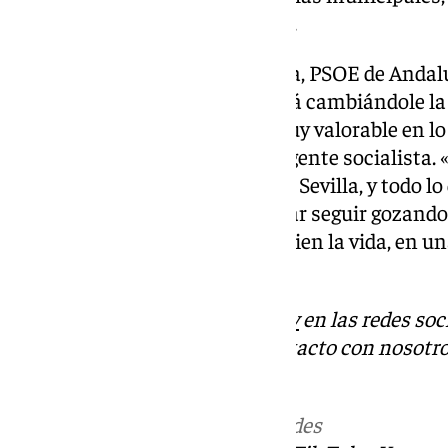
recuperar la Alcaldía de Sevilla».
«Y por supuesto, PSOE de Sevilla, PSOE de Andal
PSOE de Pedro Sánchez que está cambiándole la v
proyecto con un desempeño muy valorable en lo s
territorial», ha abundado el dirigente socialista.
tener toda la fuerza y el alma de Sevilla, y todo 
nuestra formación para intentar seguir gozando d
aplicando políticas que le cambien la vida, en 
igualdad y de oportunidades».
Descubre más noticias de
101Tv
en las redes soc
Tok
o
X
. Puedes ponerte en contacto con nosotro
informativos@101tv.es
Más noticias de
101TV
en las redes