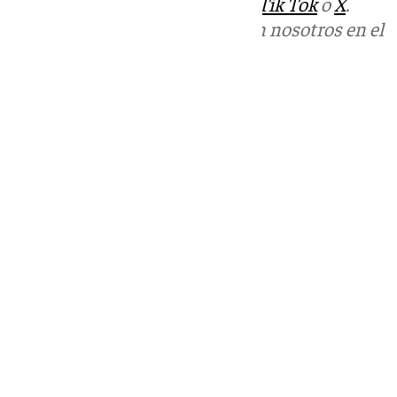
sociales:
Instagram
,
Facebook
,
Tik Tok
o
X
.
Puedes ponerte en contacto con nosotros en el
correo
informativos@101tv.es
Tags:
Últimas noticias