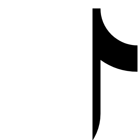
Ir
Tiktok
al
contenido