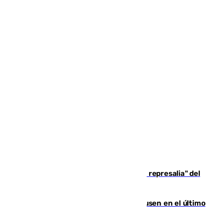
Italia responde ante las "medidas de represalia" del
Gobierno de Sánchez
El Sevilla se desinfla ante el Leverkusen en el último
ensayo (1-2)