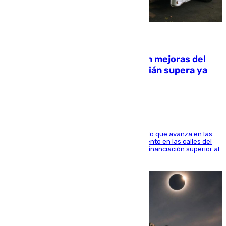
08.08.2026
La inversión del Ayuntamiento en mejoras del
entorno del Prado de San Sebastián supera ya
1.600.000 euros
El consistorio, a través de Emasesa, ha indicado que avanza en las
obras de renovación de las redes de saneamiento en las calles del
entorno del Prado, contando la zona con una financiación superior al
millón y medio de euros