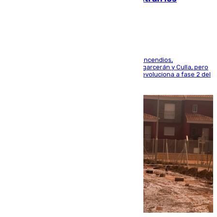
esfuerzos en Tírig
La UME se suma al operativo de control de los incendios,
progresando adecuadamente los de Sierra Engarcerán y Culla, pero
centrando todo el empeño en el de Culla, que evoluciona a fase 2 del
PEIF