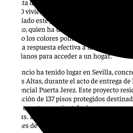
La Junta de Andalucía se ha fijado el ambici
20.000 viviendas públicas de cara a la próxi
anunciado este jueves el presidente region
Moreno, quien ha urgido al resto de adminis
un lado los colores políticos para «arrimar
dar una respuesta efectiva a las severas dif
ciudadanos para acceder a un hogar.
El anuncio ha tenido lugar en Sevilla, conc
Palmas Altas, durante el acto de entrega de
Residencial Puerta Jerez. Este proyecto res
edificación de 137 pisos protegidos destinado
cuales cuentan con instalaciones comunes 
terrazas. La iniciativa ha requerido un dese
millones de euros, de los cuales cerca de 1