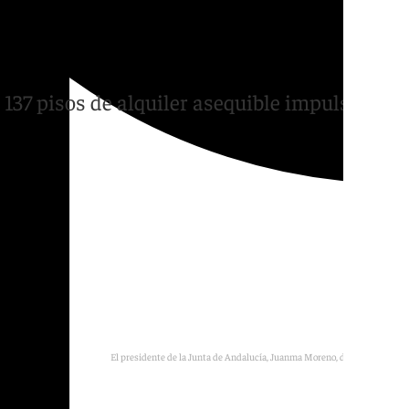
s para frenar la crisis
ombro»
 137 pisos de alquiler asequible impulsados
El presidente de la Junta de Andalucía, Juanma Moreno, durante el acto
E. P.