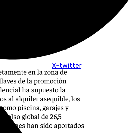
oso objetivo de construir
ma legislatura. Así lo ha
al en funciones, Juanma
traciones públicas a dejar a
 el hombro» conjuntamente y
icultades que sufren los
X-twitter
retamente en la zona de
 llaves de la promoción
idencial ha supuesto la
s al alquiler asequible, los
como piscina, garajes y
mbolso global de 26,5
6 millones han sido aportados