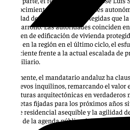
Por su parte, el regidor sevillano, José Luis 
reconocimiento de las autoridades autonóm
actividad de promociones protegidas que la
en desarrollo. Las autoridades coinciden en 
volumen de edificación de vivienda protegi
cuatro en la región en el último ciclo, el es
insuficiente frente a la actual escalada de 
inmobiliario.
Finalmente, el mandatario andaluz ha claus
los nuevos inquilinos, remarcando el valor 
estructuras arquitectónicas en verdaderos n
Las metas fijadas para los próximos años s
parque residencial asequible y la agilidad de
centro de la agenda pública del nuevo mand