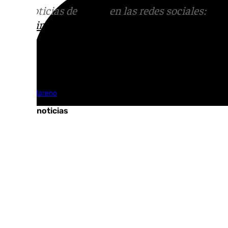
Más noticias de
101TV
en las redes sociales:
Ins
correo
informativos@101tv.es
Tags:
Juanma Moreno
Últimas noticias