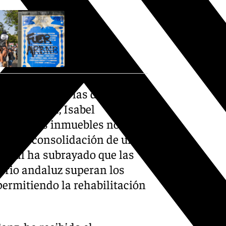
esentantes de las distintas
enda Urbana, Isabel
ón de estos inmuebles no debe
como la consolidación de un
tatal ha subrayado que las
itorio andaluz superan los
permitiendo la rehabilitación