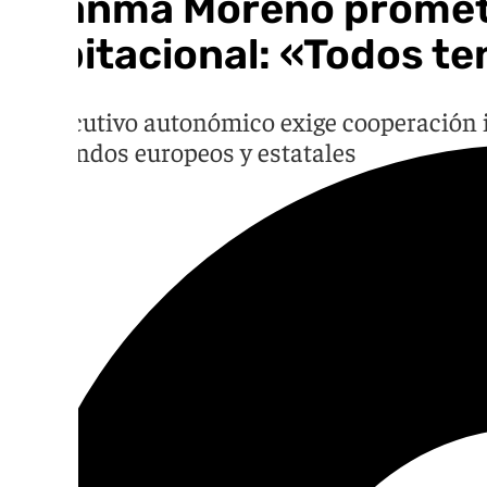
Juanma Moreno promete 
habitacional: «Todos t
El Ejecutivo autonómico exige cooperación i
con fondos europeos y estatales