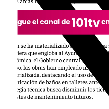
por las arcas municipales hispalenses.
El plan se ha materializado a través de una
financiera que engloba al Ayuntamiento de S
autonómica, el Gobierno central y la Unión 
proceso, las obras han empleado modernos 
industrializada, destacando el uso de facha
prefabricación de baños en talleres antes de
estrategia técnica busca disminuir los tiem
los costes de mantenimiento futuros.