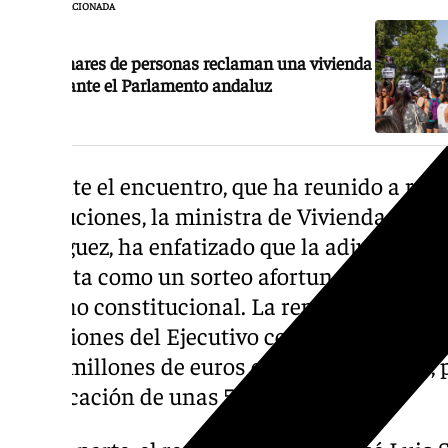
NOTICIA RELACIONADA
Centenares de personas reclaman una vivienda
digna ante el Parlamento andaluz
Durante el encuentro, que ha reunido a repr
instituciones, la ministra de Vivienda y Ag
Rodríguez, ha enfatizado que la adjudicaci
ser vista como un sorteo afortunado, sino 
derecho constitucional. La representante es
inversiones del Ejecutivo central en el terr
1.600 millones de euros en fases recientes, 
y edificación de unas 53.000 viviendas.