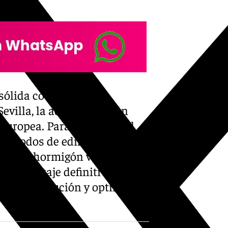
 sólida cooperación
evilla, la administración
Europea. Para optimizar el
métodos de edificación
das de hormigón visto y la
 su montaje definitivo. Esta
pos de ejecución y optimizar