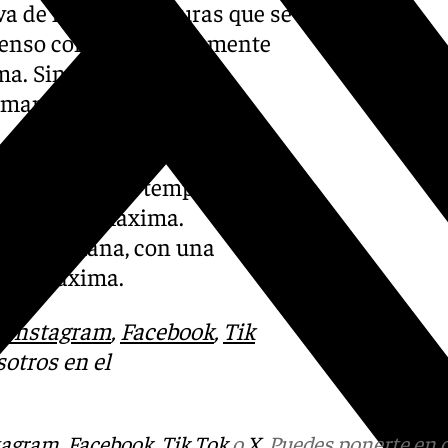
iva de las temperaturas que se
scenso comenzará levemente
ma. Sin embargo, las
 manteniéndose estables
del viernes, con temperaturas
 grados de máxima.
 de la semana, con una
s de máxima.
:
Instagram
,
Facebook
,
Tik
otros en el
tagram
,
Facebook
,
Tik Tok
o
X
. Puedes ponerte en 