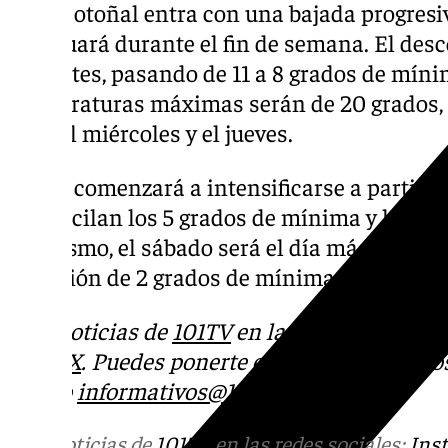
El frío otoñal entra con una bajada progres
acentuará durante el fin de semana. El de
el martes, pasando de 11 a 8 grados de míni
temperaturas máximas serán de 20 grados,
para el miércoles y el jueves.
El frío comenzará a intensificarse a partir 
que oscilan los 5 grados de mínima y los 15
Asimismo, el sábado será el día más gélido
previsión de 2 grados de mínima y 14 grado
Más noticias de
101TV
en las redes sociales
Tok
o
X
. Puedes ponerte en contacto con nos
correo
informativos@101tv.es
Más noticias de
101TV
en las redes sociales:
Ins