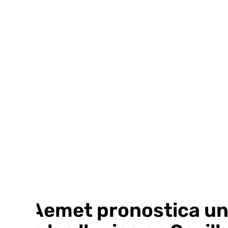
Ir
al
contenido
La Aemet pronostica un