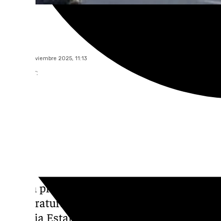
101 TV
lunes, 17 noviembre 2025, 11:13
Compartir:
Sevilla pronostica el fin de las lluvias con 
temperaturas tras unos días pasados por ag
Agencia Estatal de Meteorología (Aemet) an