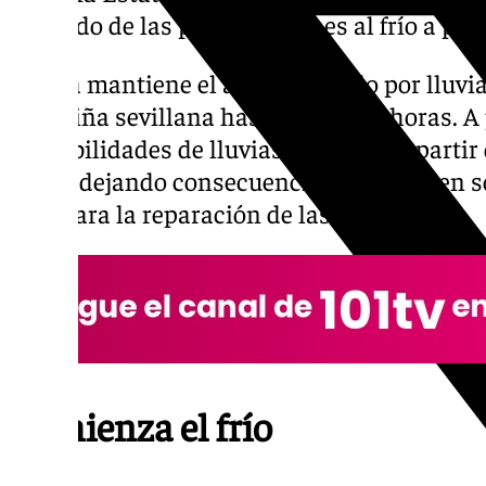
pasando de las precipitaciones al frío a par
Sevilla mantiene el aviso amarillo por lluvia
Campiña sevillana hasta las 12.00 horas. A p
probabilidades de lluvias terminan a partir 
lunes, dejando consecuencias que pueden s
días para la reparación de las mismas.
Comienza el frío