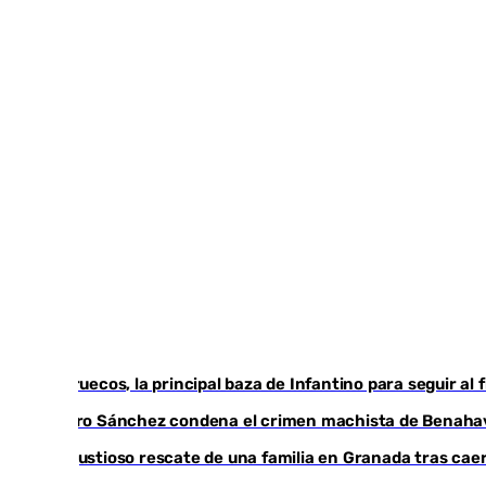
Marruecos, la principal baza de Infantino para seguir al 
Pedro Sánchez condena el crimen machista de Benaha
Angustioso rescate de una familia en Granada tras caer