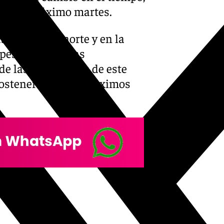
tir del próximo martes.
s en la zona norte y en la
esar de esto, las
de las 18.00 horas de este
ostenerse en los próximos