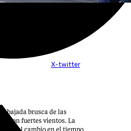
X-twitter
una bajada brusca de las
ua con fuertes vientos. La
uncia el cambio en el tiempo,