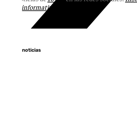
correo
informativos@101tv.es
Tags:
Últimas noticias