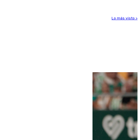
Lo más visto >
Más noticias
Ver más >