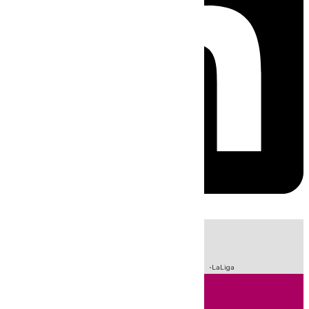
HOY
|
Sucesos
Crisis Migratoria en Ceuta
Fútbol
Incendios
LaLiga