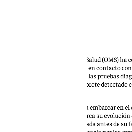
La Organización Mundial de la Salud (OMS) ha c
azafata neerlandesa que estuvo en contacto con 
hantavirus ha dado negativo en las pruebas diag
total de contagios asociados al brote detectado 
mantiene en ocho.
Aunque la trabajadora no llegó a embarcar en el 
sanitarias habían seguido de cerca su evolución
mantuvo con la pasajera infectada antes de su fa
negativo ha sido recibido con cautela por los o