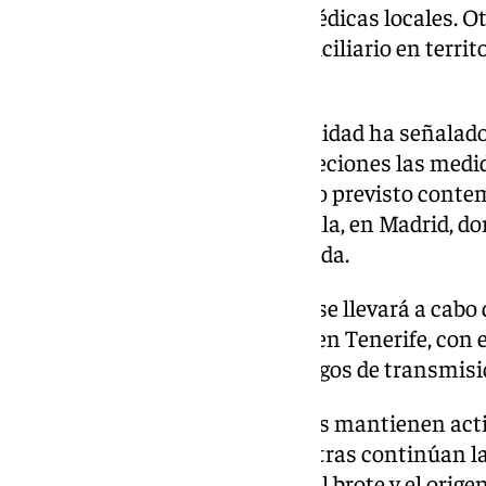
evaluado por las autoridades médicas locales. O
continúan en aislamiento domiciliario en territ
sanitario.
En España, el Ministerio de Sanidad ha señalado
afectados han aceptado sin objeciones las medi
por las autoridades. El protocolo previsto conte
Central de la Defensa Gómez Ulla, en Madrid, 
observación médica especializada.
La evacuación de los pasajeros se llevará a cabo
puerto de Granadilla de Abona, en Tenerife, con e
seguridad sanitaria y evitar riesgos de transmisi
Las autoridades internacionales mantienen acti
vigilancia epidemiológica mientras continúan l
determinar el alcance exacto del brote y el orige