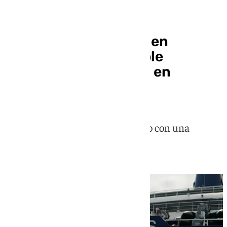
Hantavirus
La azafata ingresada en
Ámsterdam por posible
contagio da negativo en
Hantavirus
La neerlandesa estuvo en contacto con una
pasajera fallecida por hantavirus