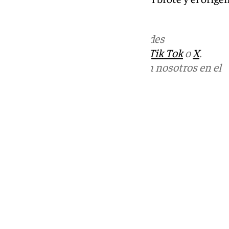
el crucero.
Más noticias de
101TV
en las redes
sociales:
Instagram
,
Facebook
,
Tik Tok
o
X
.
Puedes ponerte en contacto con nosotros en el
correo
informativos@101tv.es
Tags:
Últimas noticias