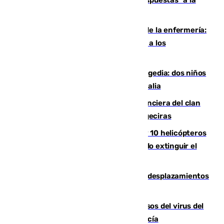
Más de 15.000 ceutíes reclaman "respuestas" a la
crisis migratoria
Buenas noticias para el Málaga desde la enfermería:
Juan Cruz se incorpora con normalidad a los
entrenamientos
Una venganza familiar acaba en tragedia: dos niños
y un adulto mueren en una piscina en Italia
Golpe definitivo a la estructura financiera del clan
de los hermanos Sánchez Castro en Algeciras
Más de 600 bomberos, 169 medios y 10 helicópteros
están desplegados en la zona intentando extinguir el
incendio de Niebla
El eclipse provocará 1,5 millones de desplazamientos
adicionales por carretera
La Junta confirma cinco nuevos casos del virus del
Nilo y suma ya un total de 26 en Andalucía