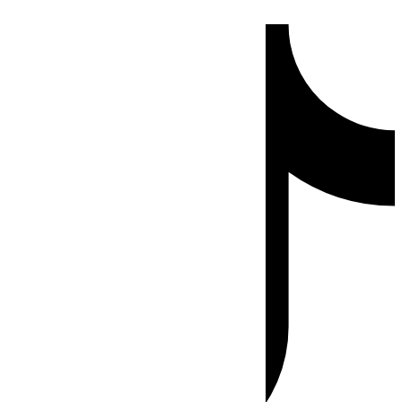
Ir
Tiktok
al
contenido