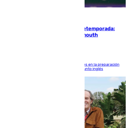
10.08.2026
La ‘delicatessen’ de Isco en la pretemporada:
pisadita y cañito ante el Bournemouth
El malagueño sigue mejorando sus sensaciones en la preparación
veraniega con minutos de calidad ante el conjunto inglés