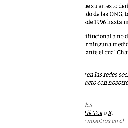
Las mismas fuentes precisan que su arresto deri
persona relacionada con el mundo de las ONG, t
Defensor del Pueblo Andaluz desde 1996 hasta m
Tras acogerse a su derecho constitucional a no d
su puesta en libertad sin adoptar ninguna medida
Sevilla’, medio de comunicación ante el cual C
en su contra.
Descubre más noticias de
101Tv
en las redes soc
Tok
o
X
. Puedes ponerte en contacto con nosotro
informativos@101tv.es
Más noticias de
101TV
en las redes
sociales:
Instagram
,
Facebook
,
Tik Tok
o
X
.
Puedes ponerte en contacto con nosotros en el