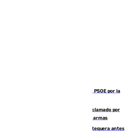
Vuelve el duelo dialéctico entre PP y PSOE por la
financiación de las autonomías
Detienen en Málaga a un fugitivo reclamado por
Colombia por homicidio y transporte de armas
Prueba final del Granada ante el Antequera antes
del inicio de la Liga