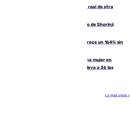
Ceuta se prepara ante la posibilidad real de otra
entrada masiva el 15 de agosto
Cártama, protagonista en el Europeo de Shorinji
Kempo celebrado en Berlín
La llegada de inmigrantes a Ceuta crece un 164% sin
contar la entrada masiva
Igualdad confirma el asesinato de una mujer en
Benahavís como violencia machista y eleva a 36 las
víctimas en 2026
Lo más visto >
Más noticias
Ver más >