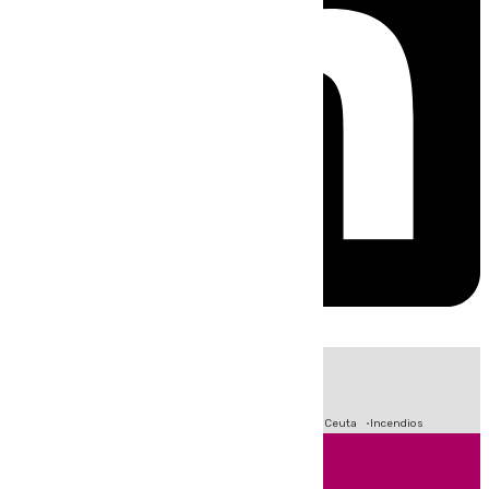
HOY
|
Fútbol
Sucesos
Primera División
Crisis Migratoria en Ceuta
Incendios