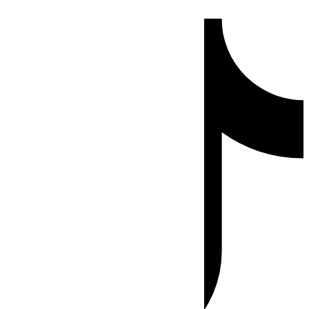
Ir
Tiktok
al
contenido