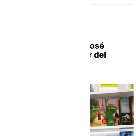
La Policía detiene a José
Chamizo, ex Defensor del
Pueblo Andaluz