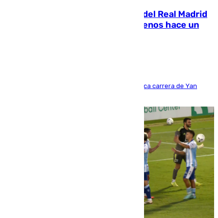
El fichaje más caro de la historia del Real Madrid
costaba 105 millones de euros menos hace un
año y jugaba en Leganés
Del filial pepinero a récord absoluto: la meteórica carrera de Yan
Diomande en solo doce meses