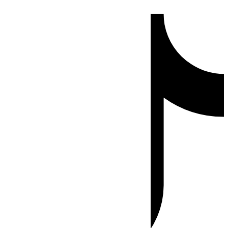
Ir
Tiktok
al
contenido