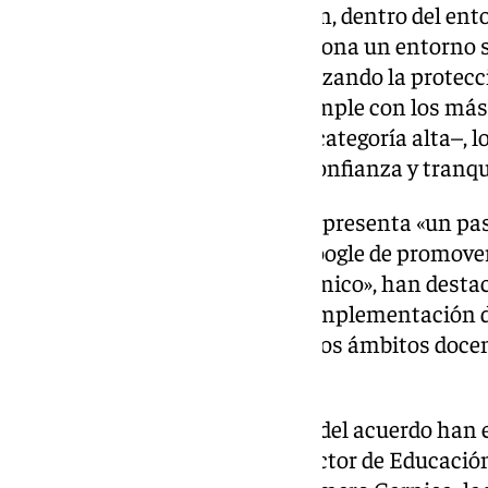
Google Workspace for Education, dentro del ento
Universidad de Sevilla, proporciona un entorno s
todas las herramientas, garantizando la protecci
información. La plataforma cumple con los más 
privacidad –cuenta con el ENS categoría alta–, l
utilizar las herramientas con confianza y tranqu
Este acuerdo de colaboración representa «un p
de la Universidad de Sevilla y Google de promover
tecnológico en el ámbito académico», han destac
universitario. Se espera que la implementación
impacto significativo tanto en los ámbitos docen
de la universidad.
Finalmente, en el acto de firma del acuerdo han e
US, Miguel Ángel Castro; el director de Educaci