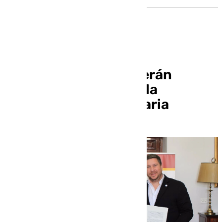
La US y Google ofrecerán
herramientas de IA a la
comunidad universitaria