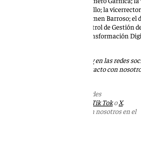
Portugal y Andorra, Gonzalo Romero Garnica; la
Digital de la US, Mª Isabel Hartillo; la vicerrecto
Estratégica de la US, Mª del Carmen Barroso; el d
Planificación Estratégica y Control de Gestión de 
director del Secretariado de Transformación Digi
Gómez.
Descubre más noticias de
101Tv
en las redes soc
Tok
o
X
. Puedes ponerte en contacto con nosotro
informativos@101tv.es
Más noticias de
101TV
en las redes
sociales:
Instagram
,
Facebook
,
Tik Tok
o
X
.
Puedes ponerte en contacto con nosotros en el
correo
informativos@101tv.es
Tags: