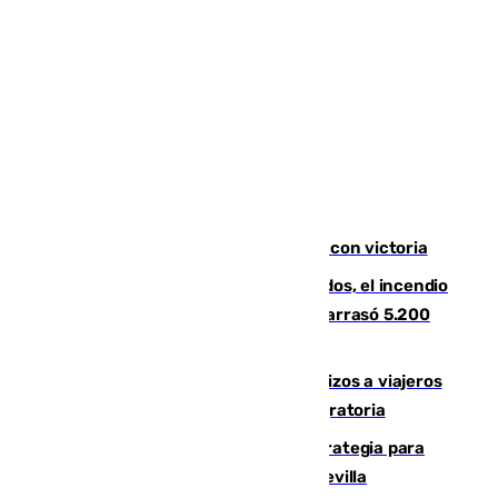
El Granada cierra su puesta a punto con victoria
Un mes de la tragedia de Los Gallardos, el incendio
que acabó con la vida de 14 personas y arrasó 5.200
hectáreas
España establece controles fronterizos a viajeros
procedentes de Italia por la presión migratoria
El Ayuntamiento desarrolla una estrategia para
recuperar la identidad patrimonial de Sevilla