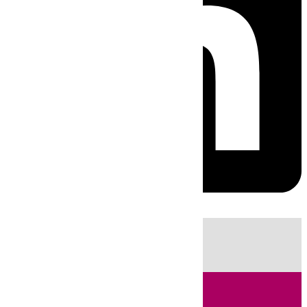
HOY
|
Sucesos
Incendios
Fútbol
LaLiga
Guardia Civil