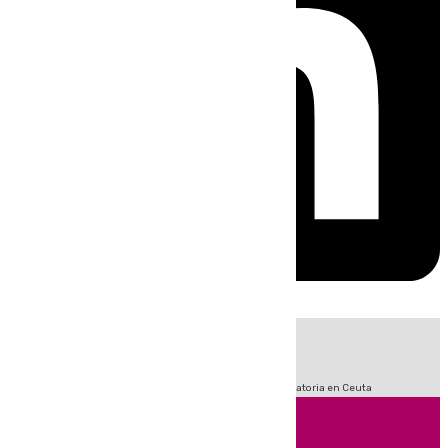
HOY
|
Fútbol
Sucesos
LaLiga
Primera División
Crisis Migratoria en Ceuta