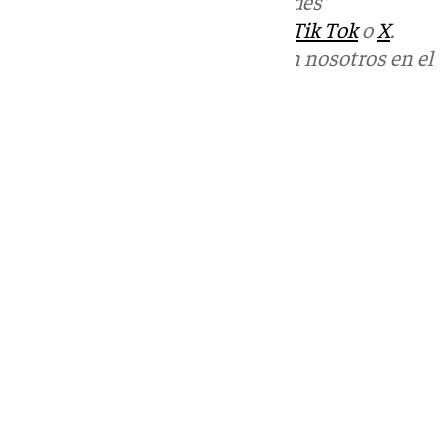
Más noticias de
101TV
en las redes
sociales:
Instagram
,
Facebook
,
Tik Tok
o
X
.
Puedes ponerte en contacto con nosotros en el
correo
informativos@101tv.es
Tags:
Últimas noticias