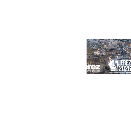
Portada
Andalucía
Sevilla
Málaga
Granada