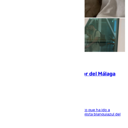
07.08.2026
Isco, la nueva mascota del jugador del Málaga
Dani Lorenzo
El centrocampista marbellí es ‘padre’ de un gato que ha ido a
recoger a Vigo y su nombre es como el exfutbolista blanquiazul del
Arroyo de la Miel