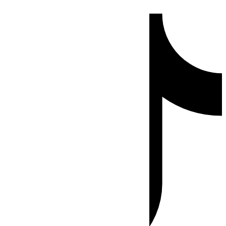
Ir
Tiktok
al
contenido