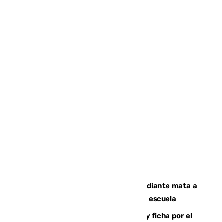
Desastre en Tailandia: un joven estudiante mata a
tiros a sus abuelo y a profesores en una escuela
Luca Zidane rompe con el Granada y ficha por el