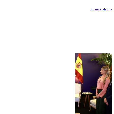
Lo más visto >
Más noticias
Ver más >