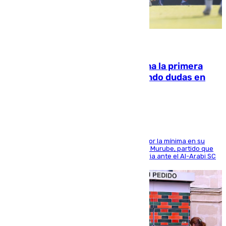
07.08.2026
El Málaga cae ante el Ceuta y suma la primera
derrota de la pretemporada dejando dudas en
defensa
El cuadro dirigido por Juanfran Funes perdió por la mínima en su
envite contra el conjunto caballa en el Alfonso Murube, partido que
se disputó un día después de su primera victoria ante el Al-Arabi SC