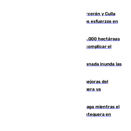
Leganés
Incendios de Castellón: Sierra Engarcerán y Culla
evolucionan positivamente y centran los esfuerzos en
Tírig
El incendio de Niebla ya supera las 4.000 hectáreas
afectadas y "se espera que se vuelva a complicar el
fuego"
Una tormenta en la provincia de Granada inunda las
calles de Puebla de Don Fadrique
La inversión del Ayuntamiento en mejoras del
entorno del Prado de San Sebastián supera ya
1.600.000 euros
El taró tiñe de niebla la costa de Málaga mientras el
calor se concentra en el interior con Antequera en
aviso amarillo