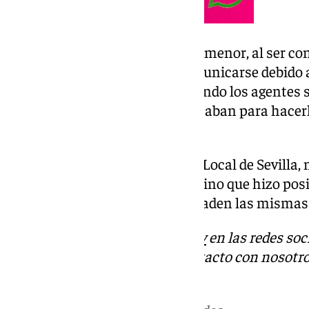
«La angustia de los padres de la menor, al ser co
tendría la niña a la hora de comunicarse debido
español, se tornó en alegría cuando los agentes 
apartamentos en los que se alojaban para hacer
de 6 horas de búsqueda».
«Gracias al trabajo de la Policía Local de Sevilla,
la menor de edad sana y salva, sino que hizo posi
su país en el vuelo previsto», añaden las mismas
Descubre más noticias de
101Tv
en las redes soc
Tok
o
X
. Puedes ponerte en contacto con nosotro
informativos@101tv.es