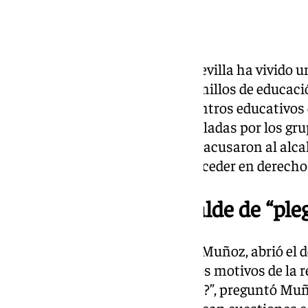
El Pleno del Ayuntamiento de Sevilla ha vivido un
retirada temporal de los cuadernillos de educaci
Consistorio distribuía en los centros educativos 
surgió tras las preguntas formuladas por los gr
Podemos–Izquierda Unida, que acusaron al alcald
las exigencias de Vox y de “retroceder en derecho
El PSOE acusa al alcalde de “ple
El portavoz socialista, Antonio Muñoz, abrió el
directamente al alcalde sobre los motivos de la r
leído alguno de estos cuadernos?”, preguntó Muñ