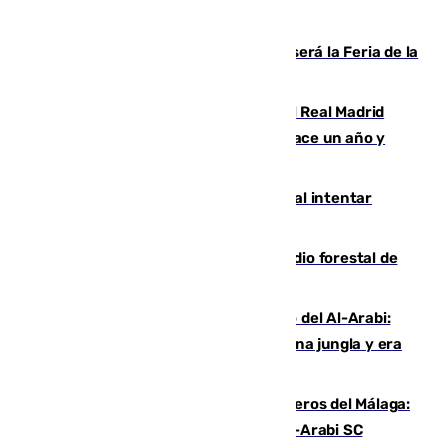
Talleres, escape room y música: así será la Feria de la
Juventud Cofrade de Málaga
El fichaje más caro de la historia del Real Madrid
costaba 105 millones de euros menos hace un año y
jugaba en Leganés
Ceuta suma 82 fallecidos en el mar al intentar
cruzar la frontera española
Huelva eleva a emergencia el incendio forestal de
Niebla
Juanfran Funes, sobre el duro juego del Al-Arabi:
“Por momentos nos hemos metido en una jungla y era
hasta peligroso”
Ya se han estrenado los tres delanteros del Málaga:
Eneko Jauregui, bigoleador contra el Al-Arabi SC