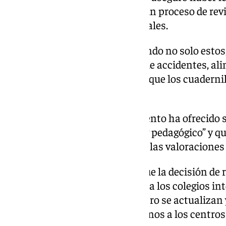
que su retirada se enmarca en un proceso de revi
materiales educativos municipales.
“Se están revisando y actualizando no solo esto
higiene, bienestar, prevención de accidentes, ali
indicó el alcalde, quien subrayó que los cuaderni
2018”.
Sanz defendió que el Ayuntamiento ha ofrecido s
máximo respeto institucional y pedagógico” y qu
realizando “teniendo en cuenta las valoraciones 
El portavoz socialista replicó que la decisión de 
actualizarlos” deja sin recursos a los colegios i
afectivo-sexual. “Ustedes primero se actualizan 
lo contrario. Han dejado huérfanos a los centros