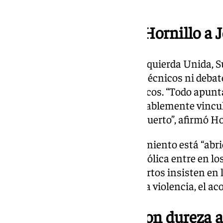
formación”, reprochó Muñoz.
La crítica de Susana Hornillo a 
La concejal de Con Podemos–Izquierda Unida, Su
de haber actuado “sin criterios técnicos ni debat
Vox para asegurar apoyos políticos. “Todo apunt
parte de un pacto con Vox, probablemente vincul
grupo para aprobar el plan del Puerto”, afirmó Ho
La edil consideró que el Ayuntamiento está “abri
y “dejando que la moral ultracatólica entre en l
que —según recordó— los expertos insisten en l
afectivo-sexual “para prevenir la violencia, el aco
El alcalde responde con dureza a