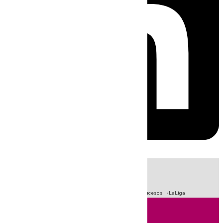
HOY
|
Fútbol
Primera División
Crisis Migratoria en Ceuta
Sucesos
LaLiga