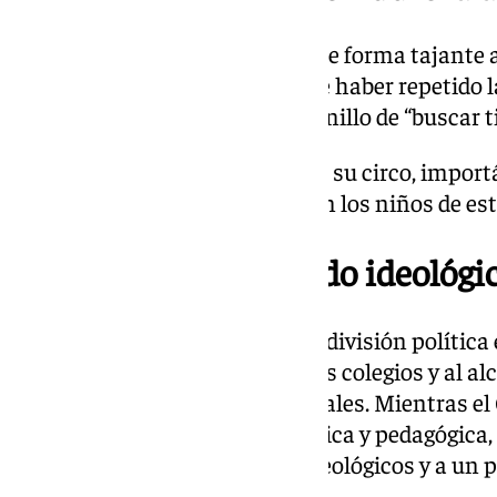
El alcalde de Sevilla respondió de forma tajante 
Izquierda Unida, reprochándole haber repetido l
PSOE y acusando a Susana Hornillo de “buscar ti
“Usted ha venido aquí a montar su circo, impor
pública de calidad que necesitan los niños de est
Debate político y fondo ideológi
El enfrentamiento evidenció la división política 
educación afectivo-sexual en los colegios y al alc
materiales educativos municipales. Mientras el 
trata de una actualización técnica y pedagógica,
decisión responde a motivos ideológicos y a un p
PP en las votaciones plenarias.