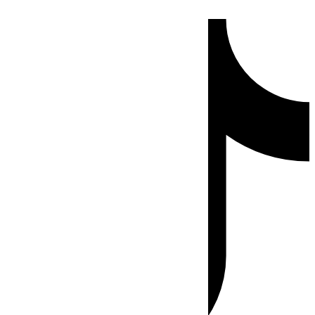
Ir
Tiktok
al
contenido