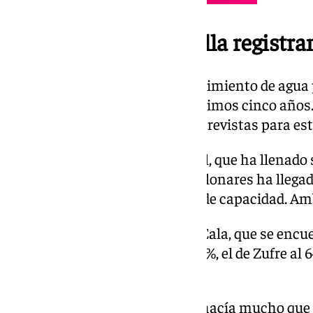
Los embalses de Sevilla registra
Estas cifras garantizan abastecimiento de agua p
metropolitana durante los próximos cinco años.
teniendo en cuenta las lluvias previstas para e
A destacar el embalse del Gergal, que ha llenad
de capacidad. También el de Melonares ha llegad
sus 185,6 hectómetros cúbicos de capacidad. A
A estos les sigue el embalse de Cala, que se encu
embalse de Aracena está al 67,2%, el de Zufre al 
86,7%.
Se trata de niveles de agua que hacía mucho que 