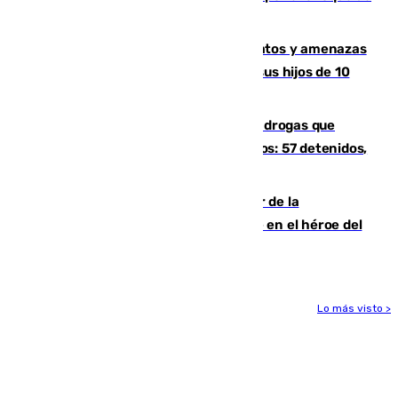
un tren con una catenaria caída
Detenido en Estepona por malos tratos y amenazas
de muerte a su pareja en presencia de sus hijos de 10
años y 11 meses
Desarticulada una red de tráfico de drogas que
introducía la mercancía desde Marruecos: 57 detenidos,
cuatro de ellos en Andalucía
Ferrán Torres, nombrado embajador de la
Comunidad Valenciana tras convertirse en el héroe del
Mundial
Lo más visto >
Más noticias