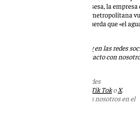
seguirá los próximos días. Emasesa, la empresa d
notificado que Sevilla y su área metropolitana v
«normalidad». No obstante, recuerda que «el agua 
no la derroches».
Descubre más noticias de
101Tv
en las redes soc
Tok
o
X
. Puedes ponerte en contacto con nosotro
informativos@101tv.es
Más noticias de
101TV
en las redes
sociales:
Instagram
,
Facebook
,
Tik Tok
o
X
.
Puedes ponerte en contacto con nosotros en el
correo
informativos@101tv.es
Tags:
Últimas noticias