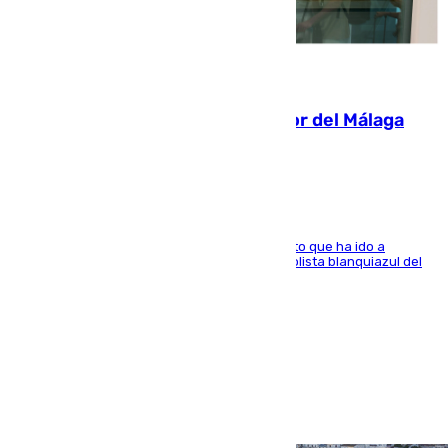
07.08.2026
Isco, la nueva mascota del jugador del Málaga
Dani Lorenzo
El centrocampista marbellí es ‘padre’ de un gato que ha ido a
recoger a Vigo y su nombre es como el exfutbolista blanquiazul del
Arroyo de la Miel