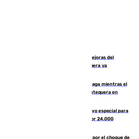
La inversión del Ayuntamiento en mejoras del
entorno del Prado de San Sebastián supera ya
1.600.000 euros
El taró tiñe de niebla la costa de Málaga mientras el
calor se concentra en el interior con Antequera en
aviso amarillo
La Guardia Civil prepara un dispositivo especial para
el eclipse del 12 de agosto compuesto por 24.000
agentes
Cortado el Cercanías C-2 de Málaga por el choque de