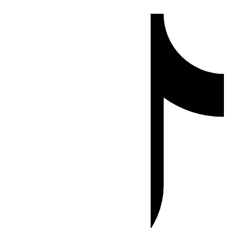
Ir
Tiktok
al
contenido