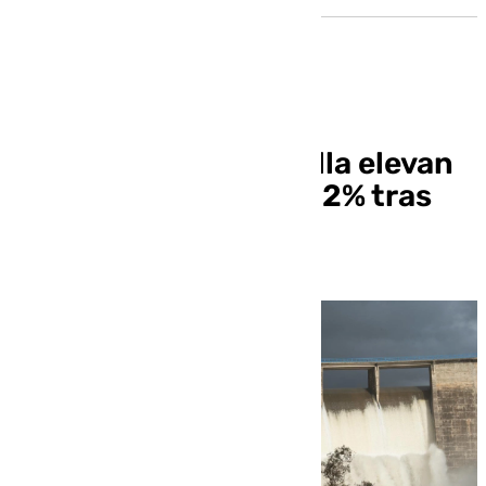
Los embalses de Sevilla elevan
su reserva total al 81,2% tras
las últimas lluvias