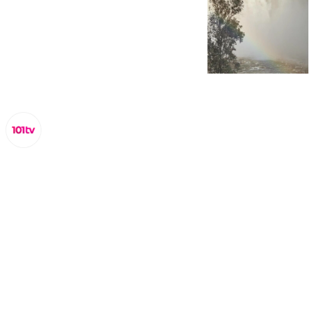
Miguel Alfonso
domingo, 9 marzo 2025, 18:04
Compartir: