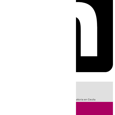
HOY
|
Fútbol
Sucesos
LaLiga
Primera División
Crisis Migratoria en Ceuta