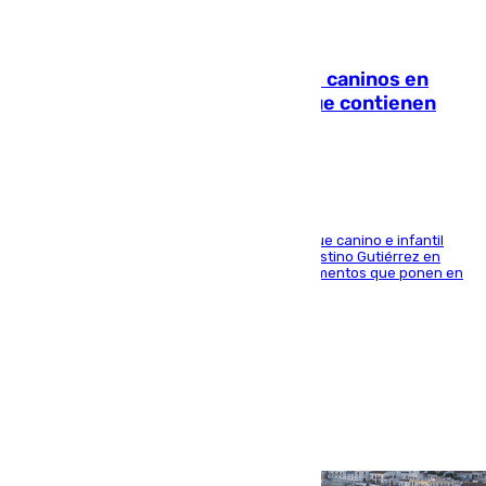
06.08.2026
Continúan los cierres de parques caninos en
Sevilla: se detectan alimentos que contienen
elementos peligrosos
En la tarde del 6 de agosto ha cerrado el parque canino e infantil
situado entre las calles Manuel Olivencia y Faustino Gutiérrez en
Sevilla Este tras detectarse alimentos con elementos que ponen en
peligro a perros y usuarios