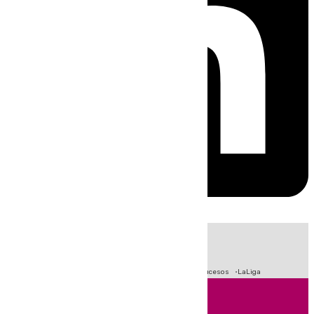
HOY
|
Fútbol
Primera División
Crisis Migratoria en Ceuta
Sucesos
LaLiga