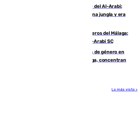
Juanfran Funes, sobre el duro juego del Al-Arabi:
“Por momentos nos hemos metido en una jungla y era
hasta peligroso”
Ya se han estrenado los tres delanteros del Málaga:
Eneko Jauregui, bigoleador contra el Al-Arabi SC
35 mujeres asesinadas por violencia de género en
España en este 2026: Andalucía y Málaga, concentran
el foco de la tragedia
Lo más visto >
Más noticias
Ver más >