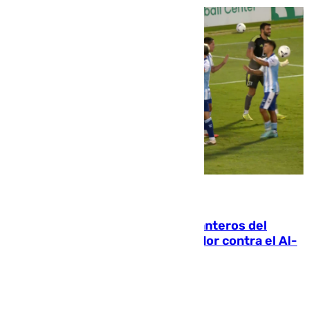
06.08.2026
Ya se han estrenado los tres delanteros del
Málaga: Eneko Jauregui, bigoleador contra el Al-
Arabi SC