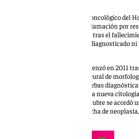
La viuda e hijos de un paciente oncológico del 
Sevilla han interpuesto una reclamación por re
Servicio Andaluz de Salud (SAS), tras el falleci
consecuencia de no haber sido diagnosticado ni 
enfermedad.
El diagnóstico del paciente comenzó en 2011 tra
«masa sólida de amplia base pleural de morfolo
pleural». Tras un periodo de pruebas diagnósticas
septiembre le fue practicado una nueva citología
malignidad. Sin embargo, en octubre se acordó un
Neumología por disnea y sospecha de neoplasia,
una biopsia reglada.