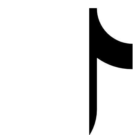
Ir
Tiktok
al
contenido