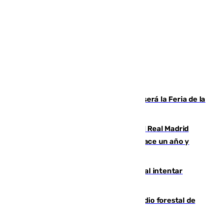
Talleres, escape room y música: así será la Feria de la
Juventud Cofrade de Málaga
El fichaje más caro de la historia del Real Madrid
costaba 105 millones de euros menos hace un año y
jugaba en Leganés
Ceuta suma 82 fallecidos en el mar al intentar
cruzar la frontera española
Huelva eleva a emergencia el incendio forestal de
Niebla