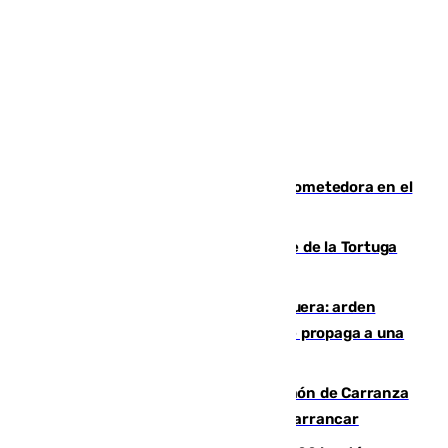
El año 2007, una generación muy prometedora en el
mundo del fútbol
Incendio forestal en el paraje Monte de la Tortuga
de Málaga
Incendio en un vertedero de Antequera: arden
chatarra, muebles y palets y el fuego se propaga a una
zona de monte
Las Palmas conquista el Trofeo Ramón de Carranza
y somete a un Cádiz que no termina de arrancar