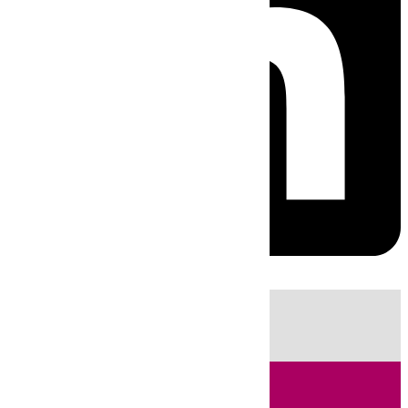
HOY
|
Incendios
Fútbol
LaLiga
Sucesos
Huelva