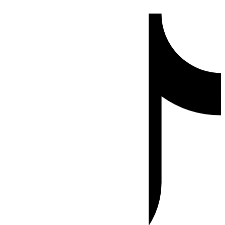
Ir
Tiktok
al
contenido