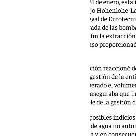
En un auto previo con fecha de 31 de enero, esta
citación de Luis Martínez de Irujo Hohenlohe-L
que se trata del representante legal de Eurotecni
el precinto de los pozos y la retirada de las bo
en esos pozos que tengan como fin la extracción
Guadalquivir, autorizándose el uso proporcionado
para ello.
La empresa, ante esta investigación reaccionó de
Eugenia Martinez de Irujo de la gestión de la en
extracción de agua no había superado el volum
También, en un comunicado se aseguraba que Lui
miembro del consejo responsable de la gestión de
Por su parte, el juzgado detecta posibles indicio
ambiente con esas captaciones de agua no autor
en el Parque Nacional de Doñana y, en consecuenc