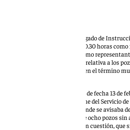
Este jueves 20 de febrero, el Juzgado de Instruc
Mayor (Sevilla) ha citado a las 10.30 horas como
Irujo Hohenlohe-Lagenburg, como representante
Eurotecnia Agraria, en la causa relativa a los 
autorizados de la finca Aljóbar, en el término m
gestionada por dicha sociedad.
Según una reciente providencia de fecha 13 de feb
daba cuenta de un nuevo informe del Servicio de
(Seprona) de la Guardia Civil, donde se avisaba de 
«se interesan actuaciones sobre ocho pozos sin 
extenderlas a un noveno pozo en cuestión, que si