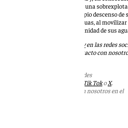
exponiéndose en la pericial que una sobrexplota
daños ambientales como el propio descenso de s
deterioro en la calidad de sus aguas, al movilizar
compactación del suelo y la salinidad de sus ag
Descubre más noticias de
101Tv
en las redes soc
Tok
o
X
. Puedes ponerte en contacto con nosotro
informativos@101tv.es
Más noticias de
101TV
en las redes
sociales:
Instagram
,
Facebook
,
Tik Tok
o
X
.
Puedes ponerte en contacto con nosotros en el
correo
informativos@101tv.es
Tags:
Últimas noticias