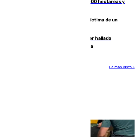
El incendio de Niebla alcanza las 8.000 hectáreas y
mantiene desalojadas a 474 personas
El tenista checho Lehecka, nueva víctima de un
Rafa Jódar que está siendo imparable
Muere un hombre de 58 años tras ser hallado
inconsciente en una piscina en Cómpeta
Lo más visto >
Más noticias
Ver más >