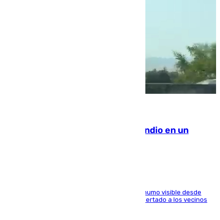
08.08.2026
Los Bomberos combaten un incendio en un
paraje de Granada
El fuego ha levantado una densa columna de humo visible desde
distintos puntos del Área Metropolitana y ha alertado a los vecinos
de la capital