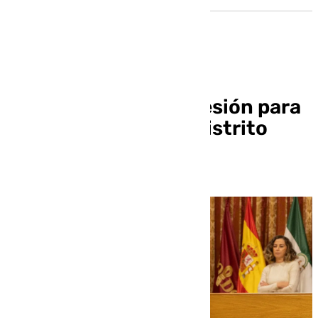
María Tena toma posesión para
asumir Deporte y el distrito
Macarena