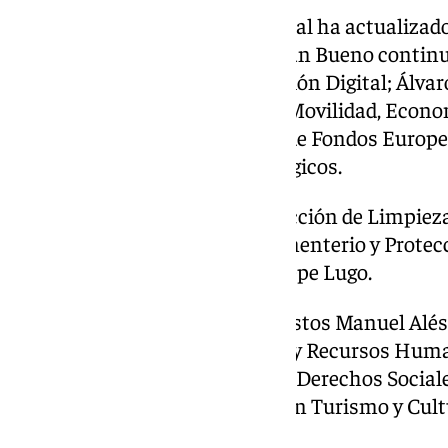
Asimismo, el Gobierno municipal ha actualizado
toda la estructura ejecutiva. Juan Bueno contin
Administración y Transformación Digital; Álvaro
Cartuja, Parques Innovadores, Movilidad, Econo
permanece como responsable de Fondos Europe
Sostenibilidad y Planes Estratégicos.
Evelia Rincón mantiene la dirección de Limpieza
Espacio Público, Consumo, Cementerio y Protecc
última bajo la supervisión de Pepe Lugo.
También continúan en sus puestos Manuel Alés 
Flores en Seguridad Ciudadana y Recursos Huma
Barrios de Atención Preferente, Derechos Sociale
Asociaciones; y Angie Moreno en Turismo y Cult