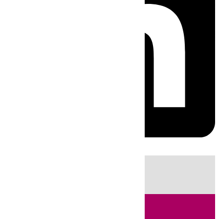
HOY
|
Sucesos
Guardia Civil
Fútbol
LaLiga
Incendios