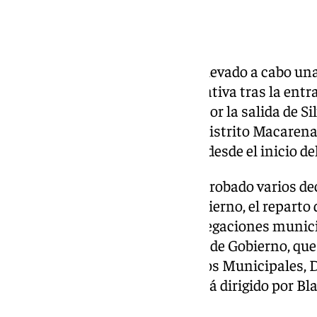
El Ayuntamiento de Sevilla ha llevado a cabo un
estructura política y administrativa tras la en
concejal, un cambio motivado por la salida de Si
cargo del área de Deporte y del distrito Macaren
segunda remodelación interna desde el inicio d
El alcalde, José Luis Sanz, ha aprobado varios de
composición de la Junta de Gobierno, el reparto d
configuración de las áreas y delegaciones munici
afecta a la antigua décima Área de Gobierno, qu
de Educación, Juventud, Edificios Municipales, 
Este nuevo departamento estará dirigido por Bl
alcalde.