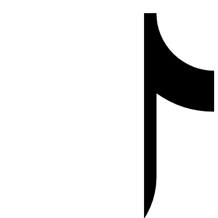
Ir
Tiktok
al
contenido