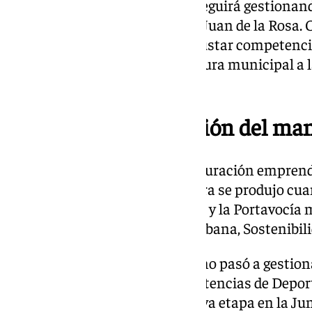
Por su parte, Amidea Navarro seguirá gestionan
dentro del área coordinada por Juan de la Rosa. 
equipo de gobierno pretende ajustar competenci
entre áreas y adaptar la estructura municipal a 
tras la llegada de María Tena.
Segunda reorganización del ma
Se trata de la segunda reestructuración emprend
lo que va de mandato. La primera se produjo cua
Concejalía de Cultura, Deportes y la Portavocía
de Fondos Europeos, Agenda Urbana, Sostenibili
Tras aquel cambio, Angie Moreno pasó a gestion
que Silvia Pozo tomó las competencias de Depor
abandona para iniciar una nueva etapa en la Jun