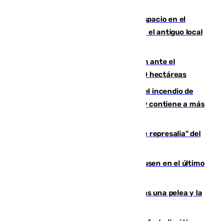
Las marca internacionales ganan espacio en el
Centro de Málaga: La Tagliatella abre en el antiguo local
de Vox Sports Bar
Moreno pide extremar la precaución ante el
incendio de Niebla, que supera las 4.000 hectáreas
340 personas más desalojadas por el incendio de
Niebla, que mantiene a 410 evacuadas y contiene a más
de 500 efectivos trabajando
Italia responde ante las "medidas de represalia" del
Gobierno de Sánchez
El Sevilla se desinfla ante el Leverkusen en el último
ensayo (1-2)
Tensión en la prisión de Alhaurín tras una pelea y la
incautación de un punzón