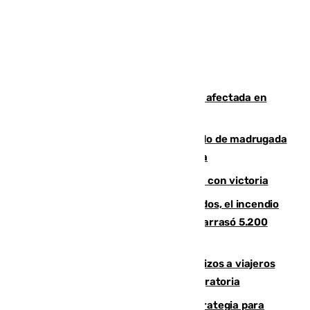
Incendios de Castellón: la superficie afectada en
Tírig roza las 400 hectáreas
Muere un peatón tras ser atropellado de madrugada
en la carretera A-7 a su paso por Málaga
El Granada cierra su puesta a punto con victoria
Un mes de la tragedia de Los Gallardos, el incendio
que acabó con la vida de 14 personas y arrasó 5.200
hectáreas
España establece controles fronterizos a viajeros
procedentes de Italia por la presión migratoria
El Ayuntamiento desarrolla una estrategia para