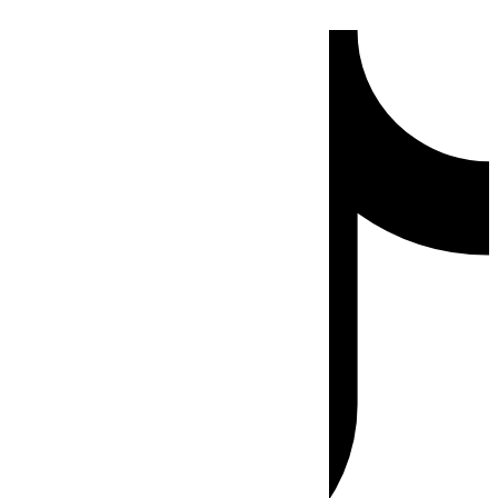
Ir
Tiktok
al
contenido