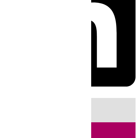
HOY
|
Sucesos
Incendios
Fútbol
LaLiga
Huelva