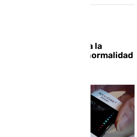
No estás solo frente a la
diabetes»: Vivir con normalidad
es posible