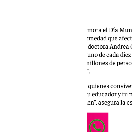
Cada 14 de noviembre se conmemora el Día Mundi
destinada a visibilizar una enfermedad que afec
España y en el mundo. Según la doctora Andrea 
Quironsalud Sagrado Corazón, “uno de cada diez 
que supone alrededor de cinco millones de person
diagnosticada todavía es mayor”.
Esta fecha sirve para recordar a quienes conviv
están solos, está tu endocrino, tu educador y tu 
abordar y todo se puede llevar bien”, asegura la e