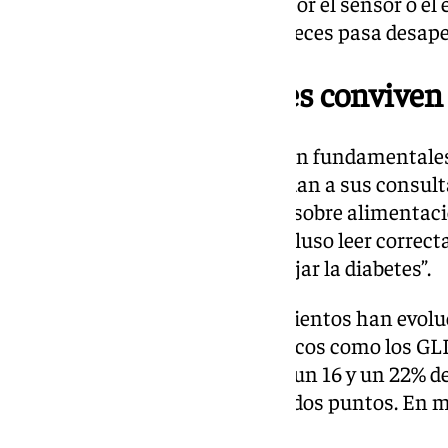
duermen ocho horas seguidas por el sensor o el e
enfermedad, algo que muchas veces pasa desaper
Consejos para quienes conviven
La educación y la prevención son fundamentales 
Dra. Cordero recomienda: “Acudan a sus consult
cursos de educación, aprendan sobre alimentació
glucémico de los alimentos. Incluso leer correct
productos es crucial para manejar la diabetes”.
En los últimos años, los tratamientos han evolu
Hoy en día se cuenta con fármacos como los GLP
semana, ayudan a perder entre un 16 y un 22% de
hemoglobina glicosilada hasta dos puntos. En m
la diabetes.