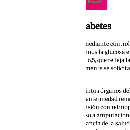
Cómo se detecta la diabetes
Detectar la diabetes es posible mediante controle
considera diabetes cuando tenemos la glucosa e
hemoglobina glicosilada supera 6,5, que refleja 
los últimos tres meses. Normalmente se solicita
seis meses.
La diabetes puede afectar a distintos órganos de
cardiovascular, puede provocar enfermedad renal
proteína en la orina, afectar la visión con retino
salud de los pies, llegando incluso a amputacione
la especialista resalta la importancia de la sal