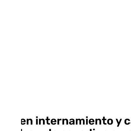
Ir
al
contenido
Piden internamiento y c