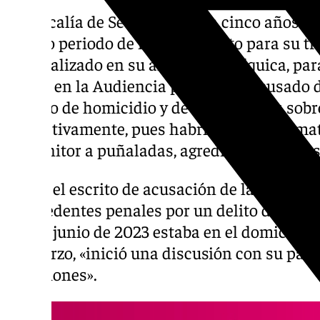
La Fiscalía de Sevilla reclama cinco años y 
mismo periodo de internamiento para su tr
especializado en su alteración psíquica, par
jueves en la Audiencia provincial, acusado 
intento de homicidio y de malos tratos sobr
respectivamente, pues habría intentado ma
progenitor a puñaladas, agrediendo además
Según el escrito de acusación de la Fiscalía,
antecedentes penales por un delito de lesio
el 1 de junio de 2023 estaba en el domicilio f
almuerzo, «inició una discusión con su padr
«peticiones».