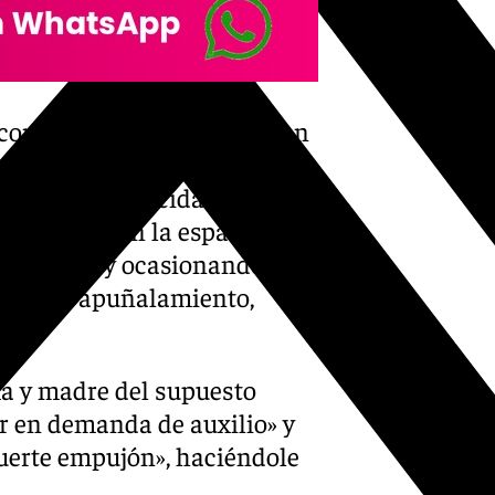
 con el «ánimo de acabar con
or el cuello con intención de
 el ánimo homicida», fue a la
fuertemente en la espalda» de
ma blanca y ocasionando que
» con el apuñalamiento,
ima y madre del supuesto
ar en demanda de auxilio» y
fuerte empujón», haciéndole