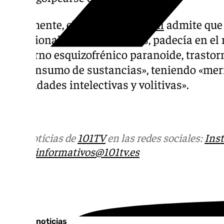
Finalmente, el
Ministerio Fiscal
admite que 
provisional por estos hechos, padecía en e
trastorno esquizofrénico paranoide, trastor
policonsumo de sustancias», teniendo «me
capacidades intelectivas y volitivas».
101tv.es
Más noticias de
101TV
en las redes sociales:
Ins
correo
informativos@101tv.es
Tags:
Últimas noticias