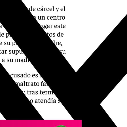
dos meses de cárcel y el
atamiento en un centro
a un varón a juzgar este
de presuntos delitos de
e su padre y su madre,
tar supuestamente a su
 a su madre.
 el acusado es R.P.R., con
nes y maltrato familiar, quien
amiliar y, tras terminar el
e», quien no atendía sus