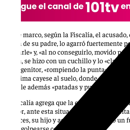
En ese marco, según la Fiscalía, el acusado,
la vida de su padre, lo agarró fuertemente p
asfixiarle» y, «al no conseguirlo, movido por
cocina, se hizo con un cuchillo y lo «clavó 
su progenitor, «rompiendo la punta» del ar
la víctima cayese al suelo, donde «continuó
dándole además «patadas y puñetazos».
La Fiscalía agrega que la esposa de la víct
agresor, ante esta situación, «empezó a grit
entonces, su hijo y acusado «le propinó un 
caer y golpearse con un sillón.