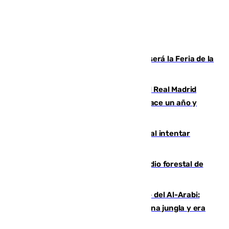
Talleres, escape room y música: así será la Feria de la
Juventud Cofrade de Málaga
El fichaje más caro de la historia del Real Madrid
costaba 105 millones de euros menos hace un año y
jugaba en Leganés
Ceuta suma 82 fallecidos en el mar al intentar
cruzar la frontera española
Huelva eleva a emergencia el incendio forestal de
Niebla
Juanfran Funes, sobre el duro juego del Al-Arabi:
“Por momentos nos hemos metido en una jungla y era
hasta peligroso”