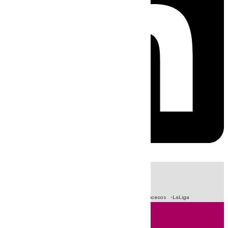
HOY
|
Fútbol
Primera División
Crisis Migratoria en Ceuta
Sucesos
LaLiga