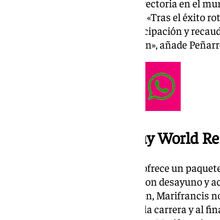
evento, que tiene ya amplia trayectoria en el m
una tradición en Benalmádena. «Tras el éxito rot
2024, que batió récords de participación y reca
se anticipa con gran expectación», añade Peñarr
Estancia en el Holiday World Re
Además, Holiday World Resort ofrece un paquete
estancia de una o más noches con desayuno y ac
combina el deporte con diversión, Marifrancis n
recorrido. «Hay música en toda la carrera y al fi