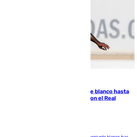
06.08.2026
Vinícius Júnior seguirá vestido de blanco hasta
2032 tras cerrar su renovación con el Real
Madrid
El atacante brasileño amplía su vínculo con el conjunto blanco tras