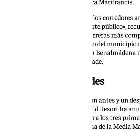
paellas populares y fiesta», indica Marifrancis.
«Recuerdo que tienen que llegar los corredores a
preferible que tomen el transporte público», rec
se consolida como una de las carreras más compl
sin el esfuerzo del Ayuntamiento del municipio 
todo el operativo que montan en Benalmádena n
ninguno de estos diez años», añade.
Este año hay novedades
«Este 2025, la carrera marcará un antes y un desp
añade Marifrancis. Holiday World Resort ha anun
entregarán premios en metálico a los tres primer
categorías masculina y femenina de la Media M