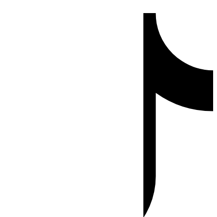
Ir
Tiktok
al
contenido