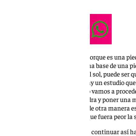
anteriormente.
“Es una situación complicada porque es una pie
abajo. Ahora mismo está con una base de una p
la climatología cambie y salga el sol, puede ser 
la piedra caiga para abajo. Ya hay un estudio que
ladera en 2018 y con ese estudio vamos a procede
primera opción es anclar la piedra y poner una 
pueda bajar para abajo. Actuar de otra manera es
roca se podría mover el cerro y que fuera peor la
Las viviendas desalojadas van a continuar así ha