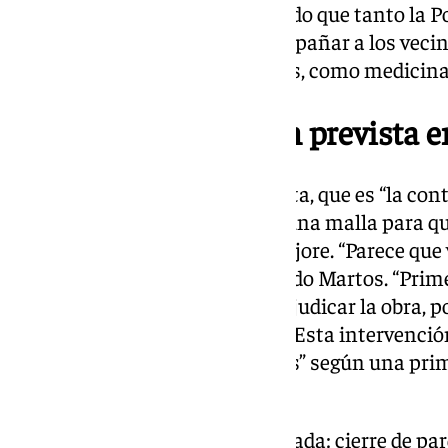
indicado Martos, que ha señalado que tanto la P
como los Bomberos van a acompañar a los vecin
bienes que sean muy necesarios, como medicinas
Primera intervención prevista 
La primera intervención prevista, que es “la con
para caer, fijarlas bien y poner una malla para q
realizar hasta que el tiempo mejore. “Parece qu
con este mal tiempo”, ha indicado Martos. “Prime
urgencia, hacer el proyecto y adjudicar la obra, p
semanas mínimo”, ha añadido. Esta intervención
entre los 60.000 ó 90.000 euros” según una pri
el diputado de Emergencias.
El paso de Kristin por Granada: cierre de pa