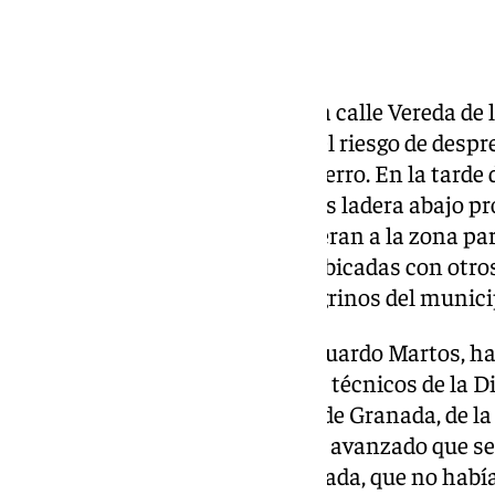
Los vecinos de 13 viviendas de la calle Vereda d
tenido que ser desalojados por el riesgo de desp
grandes dimensiones desde el cerro. En la tarde d
desprendimiento de varias rocas ladera abajo pro
Bomberos de Diputación acudieran a la zona para
familias. Todas ellas fueron reubicadas con otro
encuentra en el refugio de peregrinos del munici
El diputado de Emergencias, Eduardo Martos, ha 
martes la zona afectada junto a técnicos de la Di
Puente y los jefes de Bomberos de Granada, de la 
de Pinos Puente. El diputado ha avanzado que se
pormenorizado de la zona afectada, que no hab