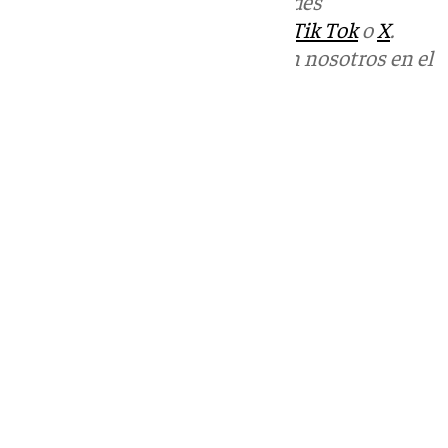
Más noticias de
101TV
en las redes
sociales:
Instagram
,
Facebook
,
Tik Tok
o
X
.
Puedes ponerte en contacto con nosotros en el
correo
informativos@101tv.es
Tags:
Últimas noticias