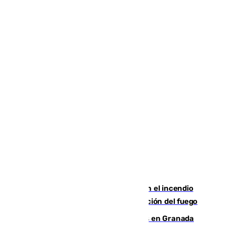
Activado el nivel 2 de emergencia en el incendio
forestal de Niebla por la compleja evolución del fuego
Controlado un incendio de rastrojos en Granada