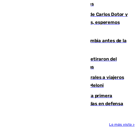
junto a la autovía y al Callejón de Nogales
Juanfran Funes, sobre las lesiones de Carlos Dotor y
Fernando Calero: “Estamos preocupados, esperemos
que no sea nada”
Felipe VI refuerza los lazos con Colombia antes de la
llegada del nuevo presidente
Fernando Calero y Carlos Dotor se retiraron del
encuentro contra el Ceuta con molestias
España restablece controles temporales a viajeros
procedentes de Italia como repuesta a Meloni
El Málaga cae ante el Ceuta y suma la primera
derrota de la pretemporada dejando dudas en defensa
Lo más visto >