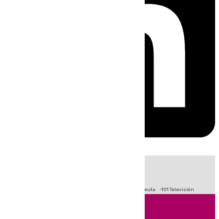
HOY
|
Fútbol
Primera División
LaLiga
Crisis Migratoria en Ceuta
101 Televisión