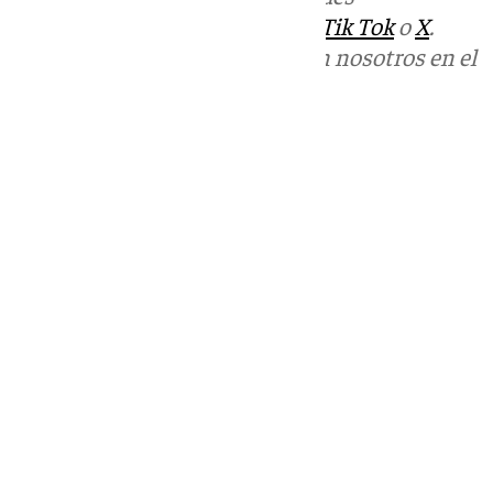
sociales:
Instagram
,
Facebook
,
Tik Tok
o
X
.
Puedes ponerte en contacto con nosotros en el
correo
informativos@101tv.es
Tags:
Últimas noticias