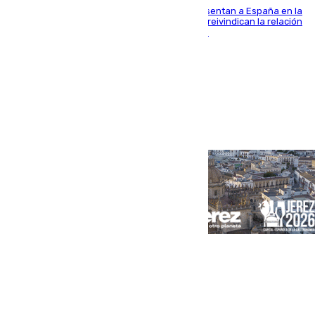
El Rey y el ministro José Manuel Albares representan a España en la
ceremonia de transmisión del mando en Cali y reivindican la relación
de "amistad y fraternidad" entre ambos países
Portada
Andalucía
Sevilla