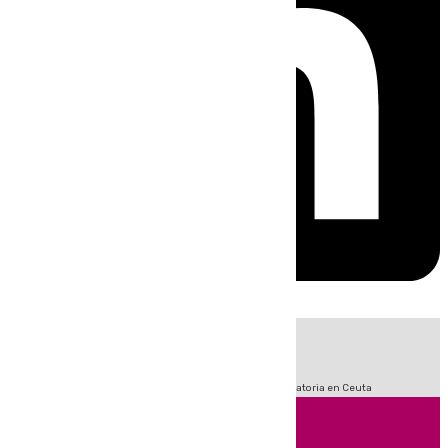
HOY
|
Fútbol
Sucesos
LaLiga
Primera División
Crisis Migratoria en Ceuta