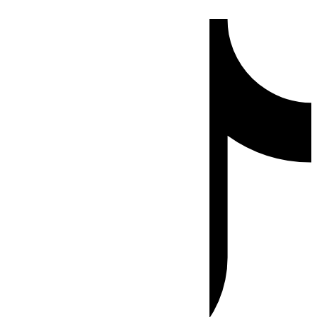
Ir
Tiktok
al
contenido