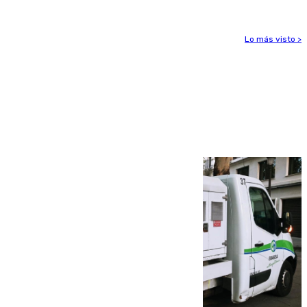
Lo más visto >
Más noticias
Ver más >