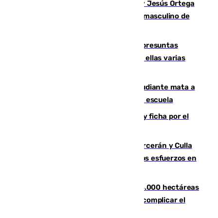
Dos sevillanos de oro: Manuel Cruz y Jesús Ortega
ganan el campeonato del mundo sub19 masculino de
remo
Un juzgado de Ceuta investiga seis presuntas
agresiones sexuales a migrantes, entre ellas varias
menores
Desastre en Tailandia: un joven estudiante mata a
tiros a sus abuelo y a profesores en una escuela
Luca Zidane rompe con el Granada y ficha por el
Leganés
Incendios de Castellón: Sierra Engarcerán y Culla
evolucionan positivamente y centran los esfuerzos en
Tírig
El incendio de Niebla ya supera las 4.000 hectáreas
afectadas y "se espera que se vuelva a complicar el
fuego"