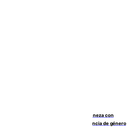
Retiene a su mujer en su casa y ameneza con
quemar la vivienda: nuevo caso de violencia de género
en Málaga