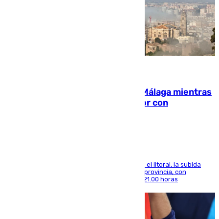
08.08.2026
El taró tiñe de niebla la costa de Málaga mientras
el calor se concentra en el interior con
Antequera en aviso amarillo
Mientras se alivia la sensación de bochorno en el litoral, la subida
térmica se notará sobre todo en el norte de la provincia, con
máximas que rozarán los 38 grados hasta las 21.00 horas