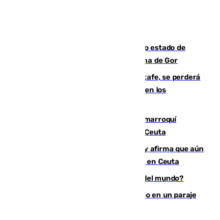
Encuentran un cadáver en avanzado estado de
descomposición en la localidad granadina de Gor
Christantus Uche, delantero del Getafe, se perderá
toda la temporada por varias fracturas en los
ligamentos de su rodilla derecha
Expulsado de España un ciudadano marroquí
condenado por allanar una vivienda en Ceuta
Vivas niega la versión del Gobierno y afirma que aún
quedan entre 8.000 y 11.000 migrantes en Ceuta
¿Es Tadej Pogacar el mejor ciclista del mundo?
Los Bomberos combaten un incendio en un paraje
de Granada