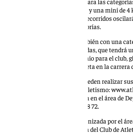
para las categorías menores y para las categor
carrera grande de 10 kilómetros y una mini de 4 
Carrera por la Integración, los recorridos oscilar
metros, en función de las categorías.
Además, la prueba contará también con una cat
que quieran participar disfrazadas, que tendrá u
También se contempla un premio para el club, g
número de atletas llegados a meta en la carrera 
Las personas interesadas ya pueden realizar sus
de la Federación Andaluza de Atletismo: www.at
puede obtener más información en el área de D
Cártama en el teléfono 951 01 08 72.
Esta prueba deportiva está organizada por el ár
de Cártama, con la colaboración del Club de Atle