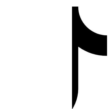
Ir
Tiktok
al
contenido