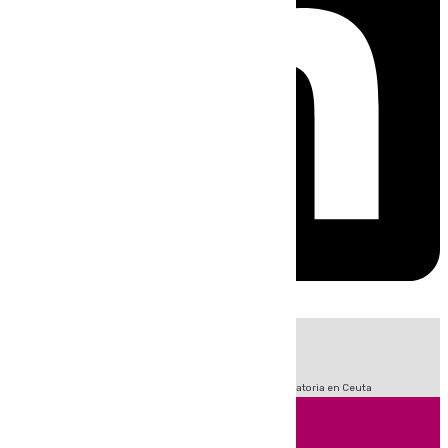
HOY
|
Fútbol
Sucesos
LaLiga
Primera División
Crisis Migratoria en Ceuta