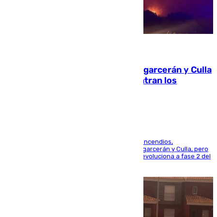
08.08.2026
Incendios de Castellón: Sierra Engarcerán y Culla
evolucionan positivamente y centran los
esfuerzos en Tírig
La UME se suma al operativo de control de los incendios,
progresando adecuadamente los de Sierra Engarcerán y Culla, pero
centrando todo el empeño en el de Culla, que evoluciona a fase 2 del
PEIF