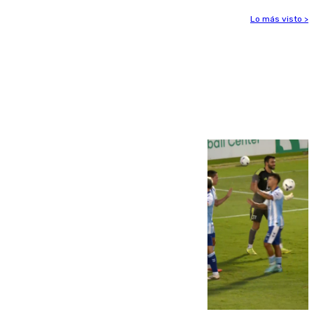
Lo más visto >
Más noticias
Ver más >