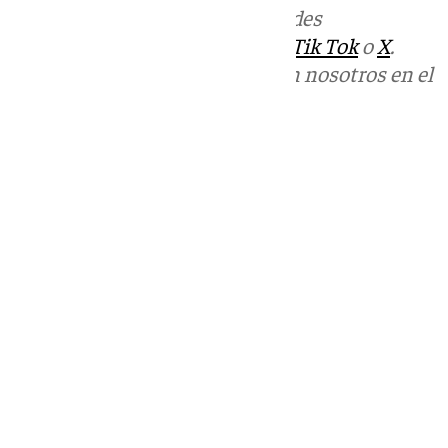
Más noticias de
101TV
en las redes
sociales:
Instagram
,
Facebook
,
Tik Tok
o
X
.
Puedes ponerte en contacto con nosotros en el
correo
informativos@101tv.es
Tags:
Últimas noticias