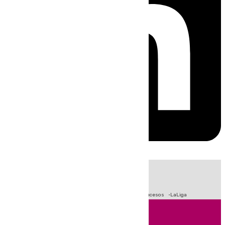
HOY
|
Fútbol
Primera División
Crisis Migratoria en Ceuta
Sucesos
LaLiga