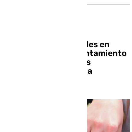
Lío con las bodas civiles en
Vélez-Málaga: el Ayuntamiento
denuncia que algunos
concejales se niegan a
oficiarlas