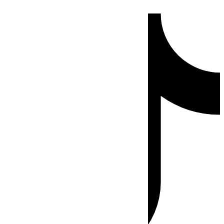
Ir
Tiktok
al
contenido