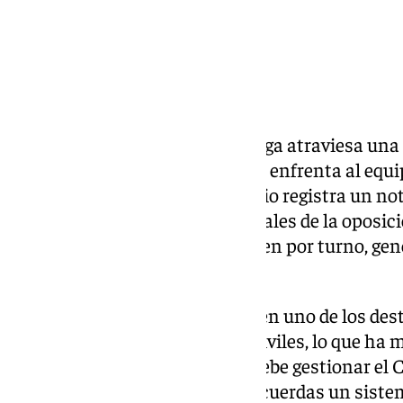
El Ayuntamiento de Vélez-Málaga atraviesa una s
celebración de bodas civiles que enfrenta al equi
oposición. Mientras el municipio registra un n
de enlaces civiles, varios concejales de la oposic
ceremonias que les corresponden por turno, gen
problemas organizativos.
Vélez-Málaga se ha convertido en uno de los dest
provincia para celebrar bodas civiles, lo que h
el número de ceremonias que debe gestionar el C
demanda ha puesto contra las cuerdas un sistema