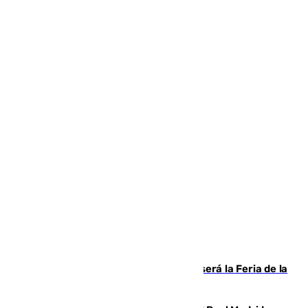
Talleres, escape room y música: así será la Feria de la
Juventud Cofrade de Málaga