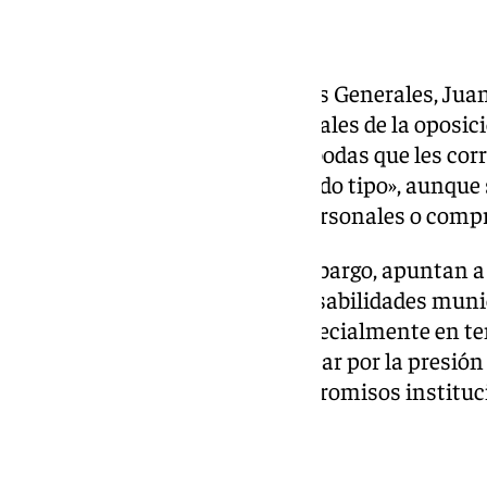
Las versiones
El concejal delegado de Servicios Generales, Ju
denunciado que algunos concejales de la oposic
sistemáticamente realizar las bodas que les co
guardia, alegando excusas de todo tipo», aunque
cuando surgen de peticiones personales o comp
Fuentes de la oposición, sin embargo, apuntan a 
supone compaginar las responsabilidades munic
número creciente de bodas, especialmente en te
habrían manifestado su malestar por la presió
fechas que coinciden con compromisos instituc
previamente agendados.