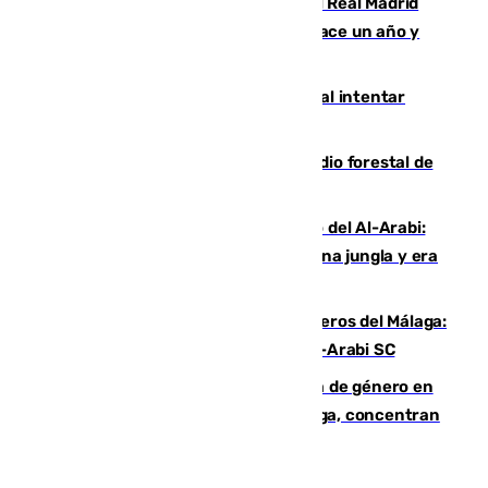
El fichaje más caro de la historia del Real Madrid
costaba 105 millones de euros menos hace un año y
jugaba en Leganés
Ceuta suma 82 fallecidos en el mar al intentar
cruzar la frontera española
Huelva eleva a emergencia el incendio forestal de
Niebla
Juanfran Funes, sobre el duro juego del Al-Arabi:
“Por momentos nos hemos metido en una jungla y era
hasta peligroso”
Ya se han estrenado los tres delanteros del Málaga:
Eneko Jauregui, bigoleador contra el Al-Arabi SC
35 mujeres asesinadas por violencia de género en
España en este 2026: Andalucía y Málaga, concentran
el foco de la tragedia