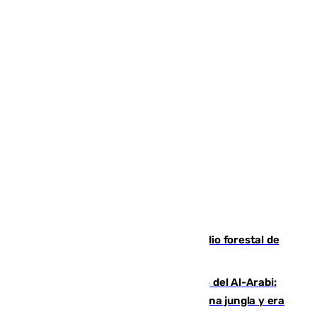
Huelva eleva a emergencia el incendio forestal de
Niebla
Juanfran Funes, sobre el duro juego del Al-Arabi:
“Por momentos nos hemos metido en una jungla y era