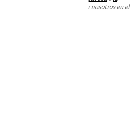
Puedes ponerte en contacto con nosotros en el
correo
informativos@101tv.es
Tags:
Últimas noticias