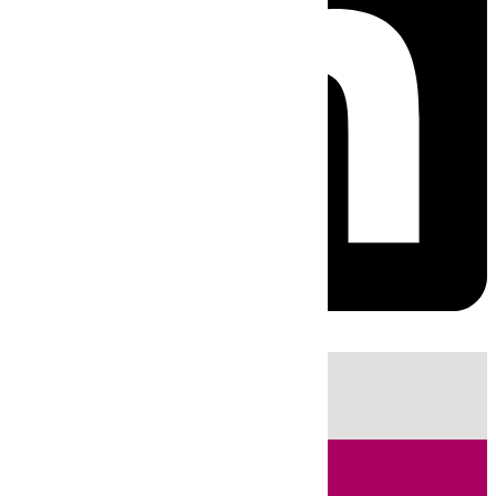
HOY
|
Fútbol
Primera División
Sucesos
Incendios
LaLiga