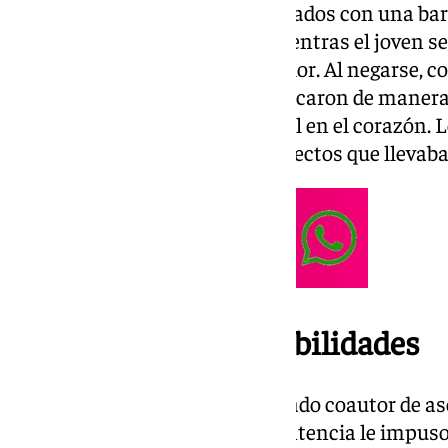
jóvenes, abordaron a Jesús armados con una barr
navaja. Sobre las 3.29 horas, mientras el joven se
exigieron dinero y objetos de valor. Al negarse, 
y la espalda y, finalmente, lo atacaron de mane
provocándole una herida mortal en el corazón. 
apoderarse de ninguno de los efectos que llevaba
Condenas y responsabilidades
El menor encausado fue declarado coautor de ase
con violencia con armas. La sentencia le impus