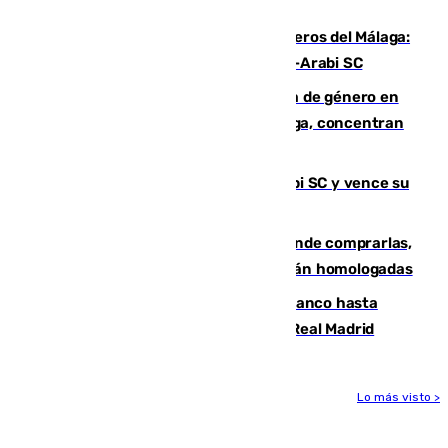
hasta peligroso”
Ya se han estrenado los tres delanteros del Málaga:
Eneko Jauregui, bigoleador contra el Al-Arabi SC
35 mujeres asesinadas por violencia de género en
España en este 2026: Andalucía y Málaga, concentran
el foco de la tragedia
El Málaga es muy superior al Al-Arabi SC y vence su
primer encuentro de pretemporada
Gafas para el eclipse solar 2026: dónde comprarlas,
dónde conseguirlas y cómo saber si están homologadas
Vinícius Júnior seguirá vestido de blanco hasta
2032 tras cerrar su renovación con el Real Madrid
Lo más visto >
Más noticias