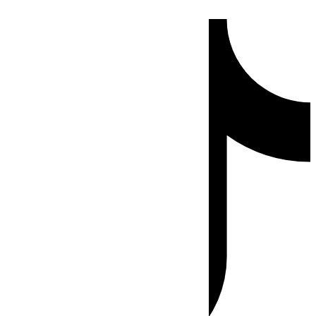
Ir
Tiktok
al
contenido