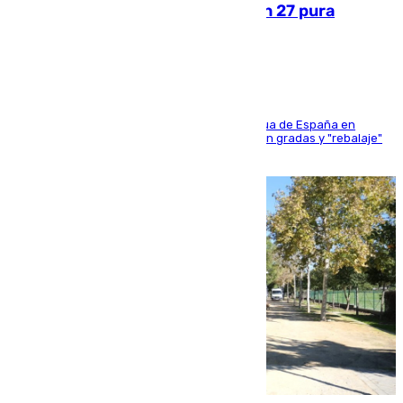
Sanlúcar arranca este sábado con 27 pura
sangres
181 edición de la competición hípica más antigua de España en
activo donde aficionados y profesionales llenan gradas y "rebalaje"
de la playa de sanluqueña