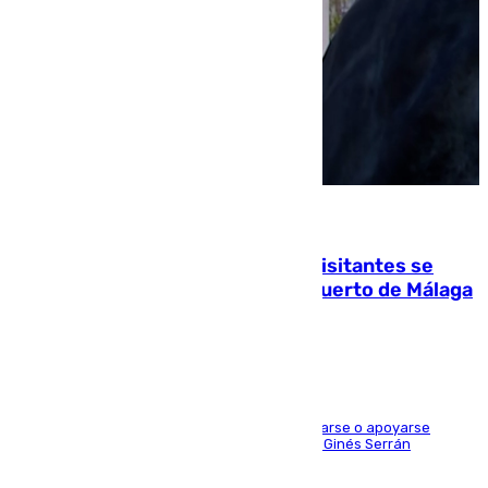
06.08.2026
Un cartel intenta evitar que los visitantes se
suban encima de los leones del Puerto de Málaga
para echarse una foto
Estas señales indican que está prohibido sentarse o apoyarse
encima de las esculturas de bronce del artista Ginés Serrán