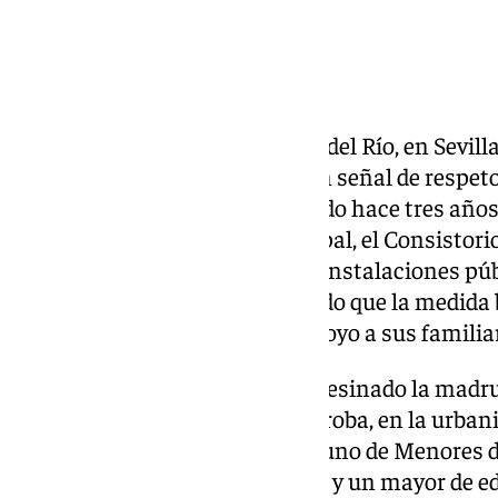
El Ayuntamiento de Palomares del Río, en Sevill
las actividades de Halloween en señal de respeto 
Jesús Rosado Jiménez, asesinado hace tres años
domicilio. En un bando municipal, el Consistori
permitirá el uso de espacios ni instalaciones pú
con esta celebración, subrayando que la medida
memoria de Jesús y mostrar apoyo a sus familia
Jesús Rosado, de 18 años, fue asesinado la madr
en la calle Federico Moreno Torroba, en la urba
sentencia del Juzgado número uno de Menores de
Audiencia Provincial, un menor y un mayor de e