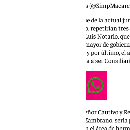
— Simplemente Macarenos (@SimpMacare
En este sentido, cabe reseñar que de la actual ju
José Antonio Fernández Cabrero, repetirían tres 
lugar el actual consiliario, José Luis Notario, q
En segundo, el actual diputado mayor de gobierno
ser teniente de hermano mayor y por último, el a
Esperanza, Fran Castilla, pasaría a ser Consiliari
Además, el actual capataz del Señor Cautivo y R
hermano de la Macarena, Pepe Zambrano, sería po
ocupando el cargo de Fiscal 2ª en el área de her