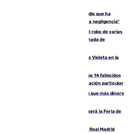
El acalde de Niebla cree que el incendio que ha
afectado a dos aldeas se originó "por una negligencia"
Golpe cofrade en Jaén: investigan el robo de varias
joyas de la Virgen de la Fuensanta Coronada de
Alcaudete
Con Málaga exige duplicar los Puntos Violeta en la
Feria de Málaga
La Justicia ofrece a las familias de los 14 fallecidos
en el incendio de Los Gallardos ser acusación particular
Juanlu Sánchez, el sexto canterano que más dinero
deja en las arcas del Sevilla
Talleres, escape room y música: así será la Feria de
la Juventud Cofrade de Málaga
El fichaje más caro de la historia del Real Madrid