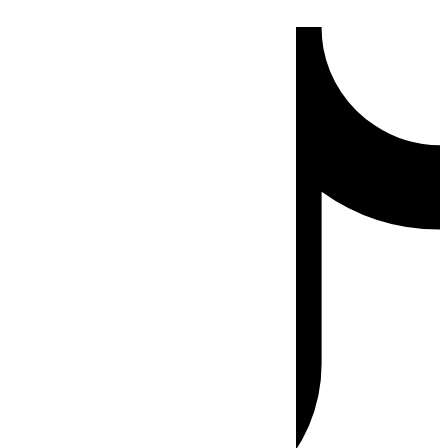
Ir
Tiktok
al
contenido