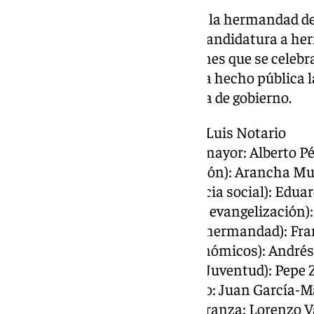
El actual consiliario primero de la hermandad de
ha anunciado oficialmente su candidatura a he
presentándose así a las elecciones que se celeb
noviembre. Además, también ha hecho pública l
que lo acompañarán en su junta de gobierno.
Hermano mayor: José Luis Notario
Teniente de hermano mayor: Alberto Pé
Consiliaria 1ª (Formación): Arancha M
Consiliario 2º (Asistencia social): Edua
Consiliario 3º (Cultos y evangelización
Consiliario 4º (Vida de hermandad): Fra
Fiscal 1º (Asuntos Económicos): Andrés
Fiscal 2º (Hermanos y Juventud): Pep
Mayordomo del Rosario: Juan García-
Mayordomo de la Esperanza: Lorenzo V