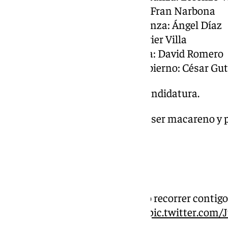
Secretario del Rosario: Fran Narbona
Secretario de la Esperanza: Ángel Díaz
Prioste del Rosario: Javier Villa
Prioste de la Esperanza: David Romero
Diputado Mayor de Gobierno: César Gut
Herman@s, presento mi candidatura.
Reivindicar la alegría de ser macareno y
entero.
Con humildad.
Con Esperanza.
Ese es el camino que quiero recorrer contig
#SimplementeMacarenos
pic.twitter.com