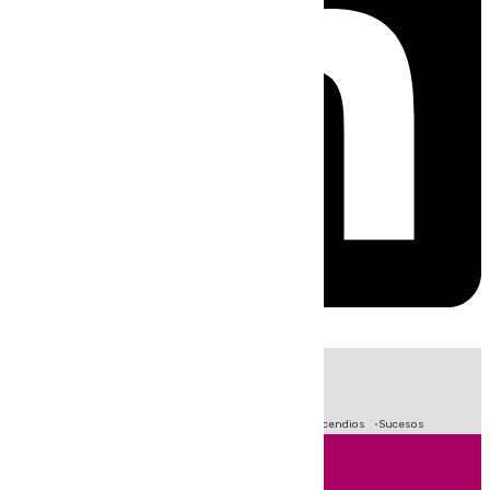
HOY
|
Fútbol
Primera División
Crisis Migratoria en Ceuta
Incendios
Sucesos