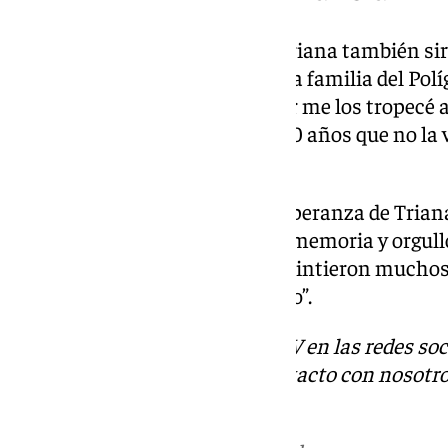
La llegada de la Esperanza de Triana también sir
pasado. “He estado aquí con una familia del Pol
crecido conmigo en Triana. Ayer me los tropecé a
una persona que hace ya 30 o 40 años que no la 
parezca que se te va a salir”.
En las Tres Mil Viviendas, la Esperanza de Triana
también un mensaje de unión, memoria y orgullo
González Mije resumen lo que sintieron muchos: 
eso ya me puedo morir tranquilo”.
Descubre más noticias de 101TV en las redes soc
Tok
o
X
. Puedes ponerte en contacto con nosotro
correo
informativos@101tv.es