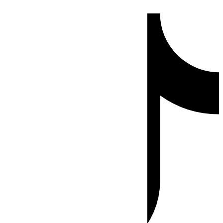
Ir
Tiktok
al
contenido