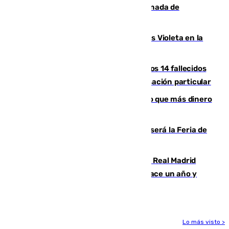
joyas de la Virgen de la Fuensanta Coronada de
Alcaudete
Con Málaga exige duplicar los Puntos Violeta en la
Feria de Málaga
La Justicia ofrece a las familias de los 14 fallecidos
en el incendio de Los Gallardos ser acusación particular
Juanlu Sánchez, el sexto canterano que más dinero
deja en las arcas del Sevilla
Talleres, escape room y música: así será la Feria de
la Juventud Cofrade de Málaga
El fichaje más caro de la historia del Real Madrid
costaba 105 millones de euros menos hace un año y
jugaba en Leganés
Lo más visto >