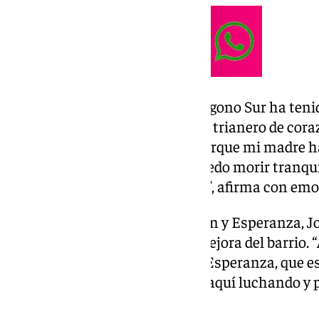
La visita de la Esperanza al Polígono Sur ha teni
muchos devotos, pero para este trianero de cora
“A mí me ha tocado la lotería porque mi madre h
es una cosa muy grande. Me puedo morir tranquil
siempre presente con nosotros”, afirma con emo
Hermano fundador de Bendición y Esperanza, J
tres décadas a trabajar por la mejora del barrio.
Triana, tengo a mi Bendición y Esperanza, que e
en la vida, porque llevo 32 años aquí luchando y 
salga con algo digno”.