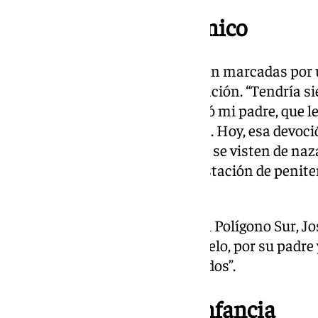
Un legado familiar único
Su fe y su historia personal están marcadas por 
pasado de generación en generación. “Tendría si
una túnica de nazareno. Lo pagó mi padre, que le 
antiguos en el año 60”, recuerda. Hoy, esa devoc
y nietos: “Mis hijos y mis nietos se visten de na
Tres Mil Viviendas a hacer su estación de penite
gusto de vestirlos a los tres”.
Aunque sus hijos nacieron en el Polígono Sur, J
que “respiran Triana por su abuelo, por su padre 
es trianera por los cuatro costados”.
Reencuentros de la infancia