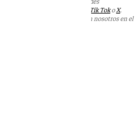
Más noticias de
101TV
en las redes
sociales:
Instagram
,
Facebook
,
Tik Tok
o
X
.
Puedes ponerte en contacto con nosotros en el
correo
informativos@101tv.es
Tags:
Últimas noticias