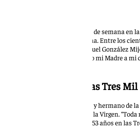
La emoción se desbordó este fin de semana en la
llegada de la Esperanza de Triana. Entre los cien
recibirla, uno de ellos, José Manuel González M
verdadera bendición: “Ha venido mi Madre a mi ca
venido Ella a mi casa”.
La Esperanza desde las Tres Mil
González Mije, vecino del barrio y hermano de l
ocultar su emoción al hablar de la Virgen. “Toda 
Triana, yo nací en Triana. Llevo 53 años en las 
es lo más grande”, confiesa.