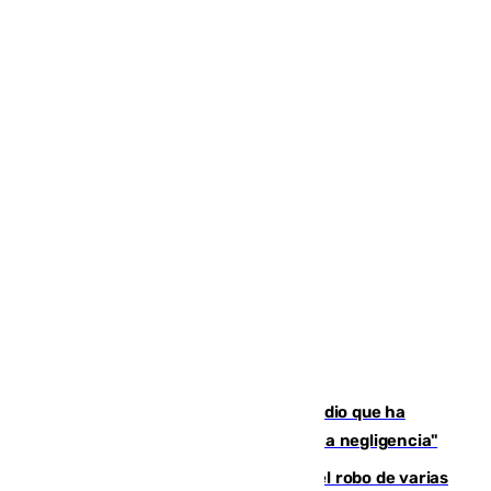
El acalde de Niebla cree que el incendio que ha
afectado a dos aldeas se originó "por una negligencia"
Golpe cofrade en Jaén: investigan el robo de varias