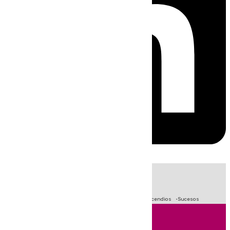
HOY
|
Fútbol
Primera División
Crisis Migratoria en Ceuta
Incendios
Sucesos