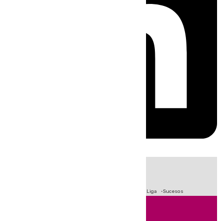
HOY
|
Fútbol
Primera División
Crisis Migratoria en Ceuta
LaLiga
Sucesos