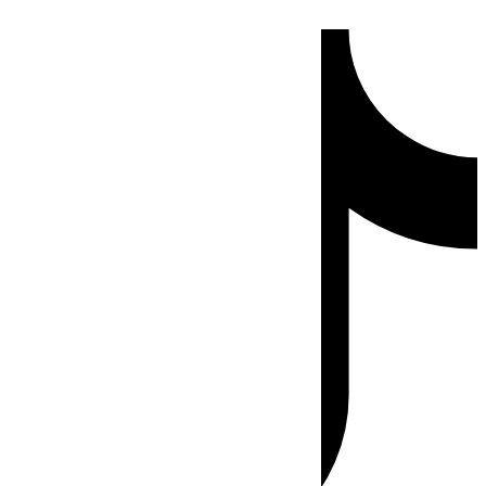
Ir
Tiktok
al
contenido