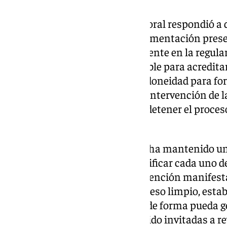
La suspensión del cabildo electoral respondió a 
durante la validación de la documentación prese
dudas se centraban principalmente en la regular
bautismo, requisito indispensable para acreditar
Iglesia católica y, por tanto, la idoneidad para 
Estas cuestiones motivaron la intervención de l
Asuntos Jurídicos, que solicitó detener el proces
situación.
Desde entonces, la hermandad ha mantenido un
autoridad eclesiástica para clarificar cada uno d
definir los pasos a seguir. La intención manifest
ofrecer a sus hermanos un proceso limpio, esta
evitando que cualquier defecto de forma pueda 
Por ello, las candidaturas han sido invitadas a re