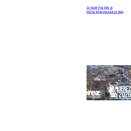
El centrocampista marbellí es ‘padre’ de un gato que ha ido a
recoger a Vigo y su nombre es como el exfutbolista blanquiazul del
Arroyo de la Miel
Portada
Andalucía