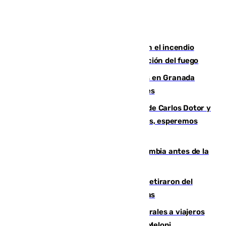
Activado el nivel 2 de emergencia en el incendio
forestal de Niebla por la compleja evolución del fuego
Controlado un incendio de rastrojos en Granada
junto a la autovía y al Callejón de Nogales
Juanfran Funes, sobre las lesiones de Carlos Dotor y
Fernando Calero: “Estamos preocupados, esperemos
que no sea nada”
Felipe VI refuerza los lazos con Colombia antes de la
llegada del nuevo presidente
Fernando Calero y Carlos Dotor se retiraron del
encuentro contra el Ceuta con molestias
España restablece controles temporales a viajeros
procedentes de Italia como repuesta a Meloni