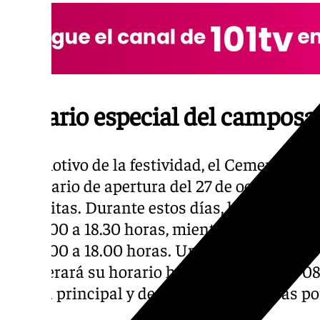
Horario especial del camposa
Con motivo de la festividad, el Cementerio
su horario de apertura del 27 de octubre al 1
las visitas. Durante estos días, la puerta p
de 08.00 a 18.30 horas, mientras que la pue
de 08.00 a 18.00 horas. Una vez finalizado es
recuperará su horario habitual, que es de 08
puerta principal y de 08.00 a 14.30 horas po