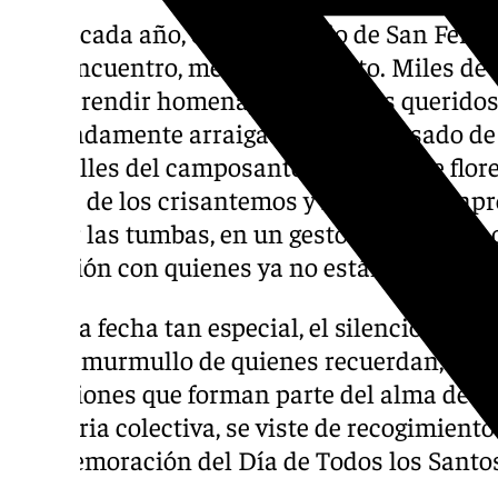
Como cada año, el Cementerio de San Ferna
de reencuentro, memoria y afecto. Miles de 
días a rendir homenaje a sus seres querido
profundamente arraigada que ha pasado de 
Las calles del camposanto se llenan de flore
aroma de los crisantemos y las familias ap
cuidar las tumbas, en un gesto de respeto y
conexión con quienes ya no están.
En esta fecha tan especial, el silencio sol
con el murmullo de quienes recuerdan, evoc
tradiciones que forman parte del alma de la c
memoria colectiva, se viste de recogimiento 
conmemoración del Día de Todos los Santo