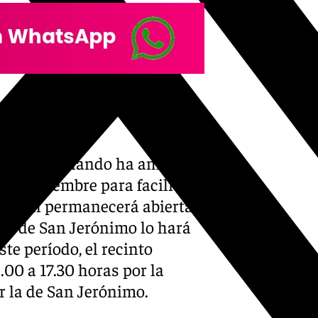
nto
 de San Fernando ha ampliado
 de noviembre para facilitar
rincipal permanecerá abierta
rta de San Jerónimo lo hará
te período, el recinto
.00 a 17.30 horas por la
r la de San Jerónimo.