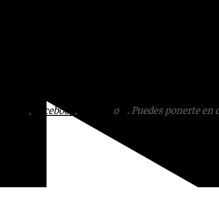
rdo y el respeto se
da paso hacia el camposanto.
:
Instagram
,
Facebook
,
Tik
otros en el correo
tagram
,
Facebook
,
Tik Tok
o
X
. Puedes ponerte en 