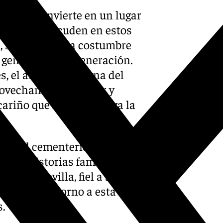
ndo se convierte en un lugar
sevillanos acuden en estos
s, siguiendo una costumbre
generación en generación.
s, el aire se impregna del
rovechan para limpiar y
 cariño que mantiene viva la
emne del cementerio se mezcla
ando historias familiares y
iudad. Sevilla, fiel a su
y afecto en torno a esta
s.