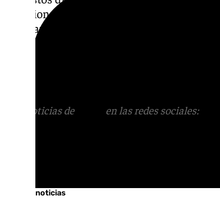
tradiciones más entrañables, donde el recue
entrelazan en cada flor depositada y en ca
Más noticias de
101TV
en las redes sociales
Tok
o
X
. Puedes ponerte en contacto con nos
informativos@101tv.es
Más noticias de
101TV
en las redes sociales:
Ins
correo
informativos@101tv.es
Tags:
Últimas noticias