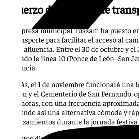
Refuerzo del servicio de trans
La empresa municipal Tussam ha puesto en
de transporte para facilitar el acceso al ca
mayor afluencia. Entre el 30 de octubre y el
reforzado la línea 10 (Ponce de León–San J
frecuencia.
Además, el 1 de noviembre funcionará una l
de León y el Cementerio de San Fernando, o
18.00 horas, con una frecuencia aproximada
ofreciendo así una alternativa cómoda y ráp
desplazamientos durante la jornada festiva.
Con estos dispositivos, Sevilla se prepara p