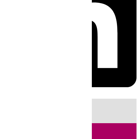
HOY
|
Sucesos
Fútbol
LaLiga
Primera División
Incendios