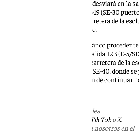
la SE-30 sentido ascendente, se desviará en la sal
tomando la A-4 hasta la salida 549 (SE-30 puert
Mérida), incorporándose a la carretera de la esclu
recorrido descrito anteriormente.
En cuanto al sentido Cádiz, el tráfico procedente
descendente, se desviará en la salida 12B (E-5/S
sur/este/zona franca), hacia la carretera de la e
la misma hasta el enlace con la SE-40, donde se
direcciones incluyendo la opción de continuar po
101tv.es/sevilla
Más noticias de
101TV
en las redes
sociales:
Instagram
,
Facebook
,
Tik Tok
o
X
.
Puedes ponerte en contacto con nosotros en el
correo
informativos@101tv.es