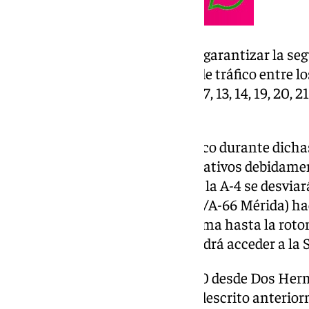
Para llevar a cabo los trabajos y garantizar la se
usuarios, se producirán cortes de tráfico entre lo
desde las 22 horas de los días 6, 7, 13, 14, 19, 20, 2
6,00 horas del día siguiente.
Para asegurar la fluidez del tráfico durante dich
los siguientes itinerarios alternativos debidame
Huelva, el tráfico procedente de la A-4 se desvia
Centenario/SE-40/A-49 Huelva/A-66 Mérida) haci
(SE-31), continuando por la misma hasta la roton
Brackenbury, desde donde se podrá acceder a la 
El tráfico procedente de la SE-40 desde Dos Herm
4, realizará el mismo recorrido descrito anterior