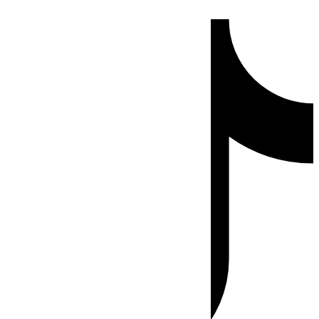
Ir
Tiktok
al
contenido