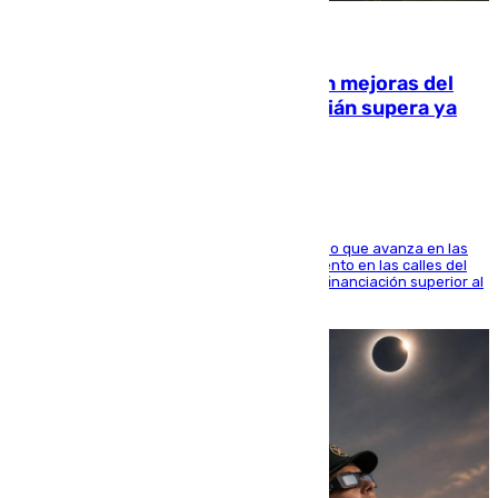
08.08.2026
La inversión del Ayuntamiento en mejoras del
entorno del Prado de San Sebastián supera ya
1.600.000 euros
El consistorio, a través de Emasesa, ha indicado que avanza en las
obras de renovación de las redes de saneamiento en las calles del
entorno del Prado, contando la zona con una financiación superior al
millón y medio de euros