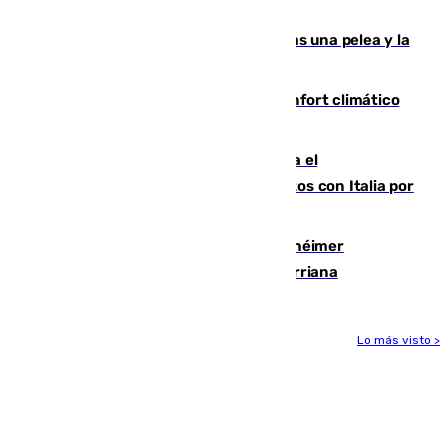
ensayo (1-2)
Tensión en la prisión de Alhaurín tras una pelea y la
incautación de un punzón
Málaga contabiliza 148 zonas de confort climático
para enfrentar las altas temperaturas
Marlaska notifica a la Unión Europea el
restablecimiento de controles fronterizos con Italia por
vía aérea y marítima
Hallan sin vida al granadino con Alzhéimer
desaparecido hace una semana en Churriana
Lo más visto >
Más noticias