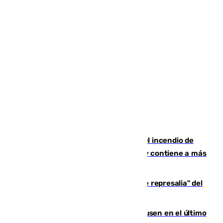
340 personas más desalojadas por el incendio de
Niebla, que mantiene a 410 evacuadas y contiene a más
de 500 efectivos
Italia responde ante las "medidas de represalia" del
Gobierno de Sánchez
El Sevilla se desinfla ante el Leverkusen en el último