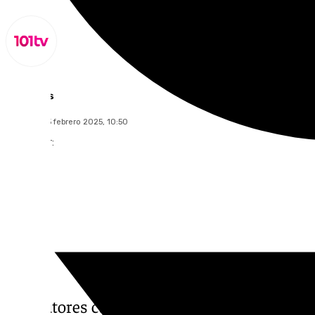
Lynx Devs
miércoles, 5 febrero 2025, 10:50
Compartir:
Los autores captaban a las víctimas a trav