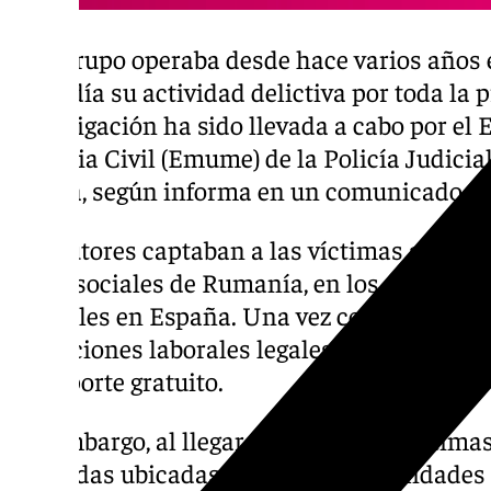
Este grupo operaba desde hace varios años e
extendía su actividad delictiva por toda la p
investigación ha sido llevada a cabo por el
Guardia Civil (Emume) de la Policía Judici
Sevilla, según informa en un comunicado.
Los autores captaban a las víctimas a trav
redes sociales de Rumanía, en los que ofrec
laborales en España. Una vez contactaban 
condiciones laborales legales, salarios comp
transporte gratuito.
Sin embargo, al llegar a España, las víctima
viviendas ubicadas en Brenes y localidades