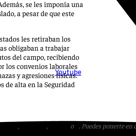
 Además, se les imponía una
lado, a pesar de que este
stados les retiraban los
as obligaban a trabajar
utos del campo, recibiendo
or los convenios laborales
Youtube
zas y agresiones físicas.
s de alta en la Seguridad
tagram
,
Facebook
,
Tik Tok
o
X
. Puedes ponerte en 