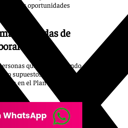
ían falsas oportunidades
imas liberadas de
boral
 personas que estaban siendo
atro supuestos integrantes
rcada en el Plan de Lucha