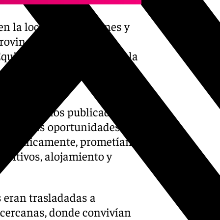
n la localidad de Brenes y
rovincia de Sevilla. La
 Equipo de Mujer-Menor de la
al de la Comandancia de
és de anuncios publicados en
ían falsas oportunidades
telefónicamente, prometían
etitivos, alojamiento y
s eran trasladadas a
 cercanas, donde convivían