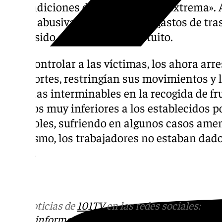
en condiciones de «insalubridad extrema».
deuda abusiva en concepto de gastos de tras
había sido ofrecido como gratuito.
Para controlar a las víctimas, los ahora arre
pasaportes, restringían sus movimientos y l
jornadas interminables en la recogida de fr
salarios muy inferiores a los establecidos p
españoles, sufriendo en algunos casos amena
Asimismo, los trabajadores no estaban dado
Social.
101tv.es
Más noticias de
101TV
en las redes sociales:
Ins
correo
informativos@101tv.es