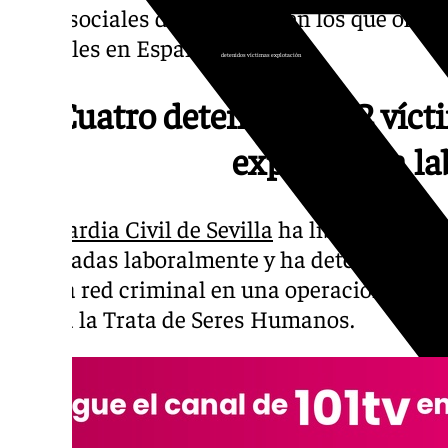
redes sociales de Rumanía, en los que ofrec
laborales en España.
detenidos víctimas explotación
Cuatro detenidos y 52 víct
explotación la
La
Guardia Civil de Sevilla
ha liberado a 52
explotadas laboralmente y ha detenido a cu
de una red criminal en una operación enma
contra la Trata de Seres Humanos.