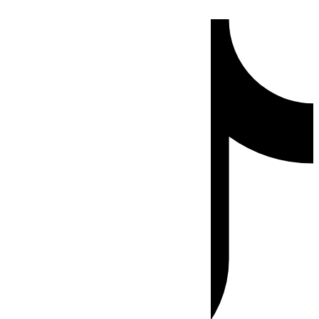
Ir
Tiktok
al
contenido