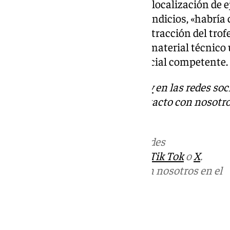
ejercido de guía para facilitar la localización de
cinegético». Además, según los indicios, «habría 
de la cacería y en la posterior extracción del trof
como el «trofeo» incautado y el material técnico 
disposición de la autoridad judicial competente.
Descubre más noticias de
101Tv
en las redes soc
Tok
o
X
. Puedes ponerte en contacto con nosotro
informativos@101tv.es
Más noticias de
101TV
en las redes
sociales:
Instagram
,
Facebook
,
Tik Tok
o
X
.
Puedes ponerte en contacto con nosotros en el
correo
informativos@101tv.es
Tags: