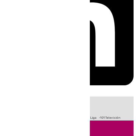
HOY
|
Fútbol
Primera División
Crisis Migratoria en Ceuta
LaLiga
101 Televisión