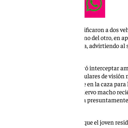
Los agentes del ‘Seprona’, identificaron a dos v
circulaban a escasa distancia uno del otro, en a
de ellos actuaba como lanzadera, advirtiendo al
mediante ‘walkie talkie’.
La Guardia Civil finalmente logró interceptar am
primero de los turismos monoculares de visión 
material utilizado comúnmente en la caza para l
en el segundo, la cabeza de un ciervo macho rec
de camuflaje y un pasamontaña presuntamente u
ilegal.
Las investigaciones apuntan a que el joven resid