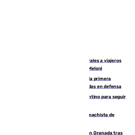
España restablece controles temporales a viajeros
procedentes de Italia como repuesta a Meloni
El Málaga cae ante el Ceuta y suma la primera
derrota de la pretemporada dejando dudas en defensa
Marruecos, la principal baza de Infantino para seguir
al frente de la FIFA
Pedro Sánchez condena el crimen machista de
Benahavís
Angustioso rescate de una familia en Granada tras