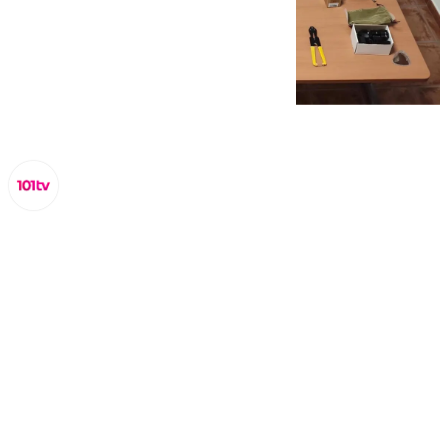
Lynx Devs
lunes, 31 marzo 2025, 11:18
Compartir: