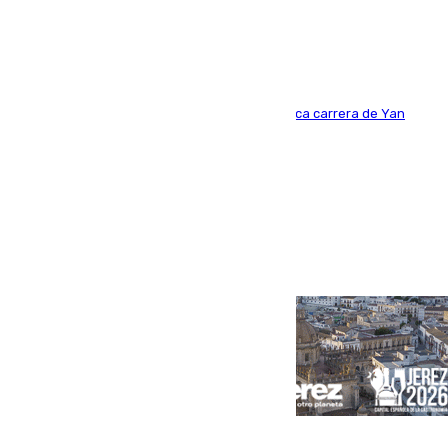
año y jugaba en Leganés
Del filial pepinero a récord absoluto: la meteórica carrera de Yan
Diomande en solo doce meses