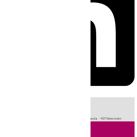
HOY
|
Fútbol
Primera División
LaLiga
Crisis Migratoria en Ceuta
101 Televisión