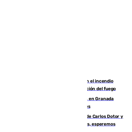
Activado el nivel 2 de emergencia en el incendio
forestal de Niebla por la compleja evolución del fuego
Controlado un incendio de rastrojos en Granada
junto a la autovía y al Callejón de Nogales
Juanfran Funes, sobre las lesiones de Carlos Dotor y
Fernando Calero: “Estamos preocupados, esperemos
que no sea nada”