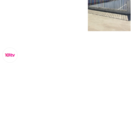
Lynx Devs
jueves, 20 febrero 2025, 13:48
Compartir: