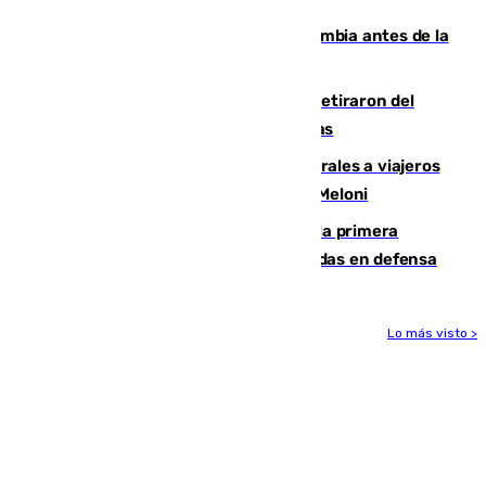
Felipe VI refuerza los lazos con Colombia antes de la
llegada del nuevo presidente
Fernando Calero y Carlos Dotor se retiraron del
encuentro contra el Ceuta con molestias
España restablece controles temporales a viajeros
procedentes de Italia como repuesta a Meloni
El Málaga cae ante el Ceuta y suma la primera
derrota de la pretemporada dejando dudas en defensa
Lo más visto >
Más noticias
Ver más >