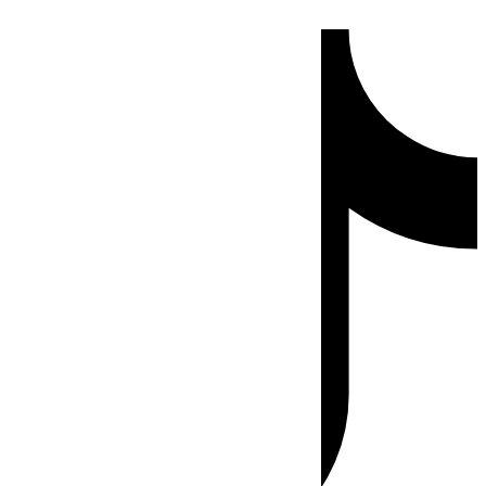
Ir
Tiktok
al
contenido