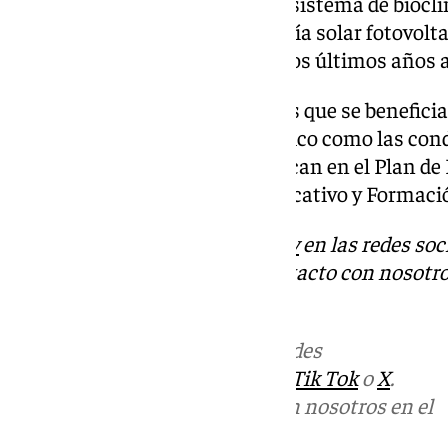
espacios y la instalación de un sistema de bioc
refrigeración adiabática y energía solar fotovolta
realizada en el centro durante los últimos años 
Con estas intervenciones, de las que se benefici
mejorado tanto el confort térmico como las cond
instituto. Todas ellas se enmarcan en el Plan de
la Consejería de Desarrollo Educativo y Formaci
Descubre más noticias de
101Tv
en las redes soc
Tok
o
X
. Puedes ponerte en contacto con nosotro
informativos@101tv.es
Más noticias de
101TV
en las redes
sociales:
Instagram
,
Facebook
,
Tik Tok
o
X
.
Puedes ponerte en contacto con nosotros en el
correo
informativos@101tv.es