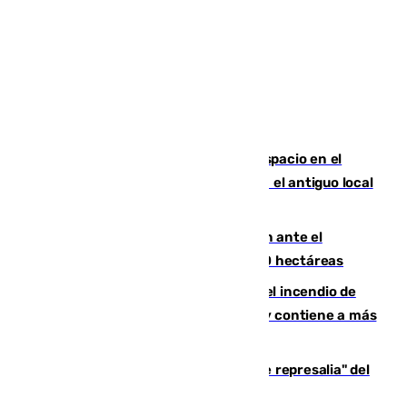
Las marca internacionales ganan espacio en el
Centro de Málaga: La Tagliatella abre en el antiguo local
de Vox Sports Bar
Moreno pide extremar la precaución ante el
incendio de Niebla, que supera las 4.000 hectáreas
340 personas más desalojadas por el incendio de
Niebla, que mantiene a 410 evacuadas y contiene a más
de 500 efectivos trabajando
Italia responde ante las "medidas de represalia" del
Gobierno de Sánchez