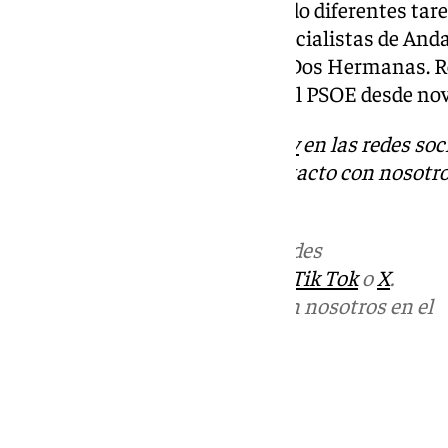
provincial de Sevilla. Ha asumido diferentes tar
regionales en las Juventudes Socialistas de Anda
secretario general del PSOE de Dos Hermanas. R
Comisión Ejecutiva Regional del PSOE desde no
Descubre más noticias de
101Tv
en las redes soc
Tok
o
X
. Puedes ponerte en contacto con nosotro
informativos@101tv.es
Más noticias de
101TV
en las redes
sociales:
Instagram
,
Facebook
,
Tik Tok
o
X
.
Puedes ponerte en contacto con nosotros en el
correo
informativos@101tv.es
Tags:
Últimas noticias