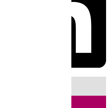
HOY
|
Sucesos
Guardia Civil
Fútbol
LaLiga
Incendios