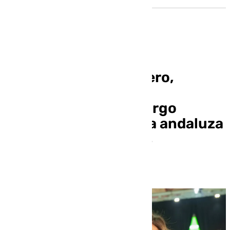
El número 3 de Montero,
Francisco Rodríguez,
compatibilizará su cargo
dentro de la Ejecutiva andaluza
con la alcaldía de Dos
Hermanas