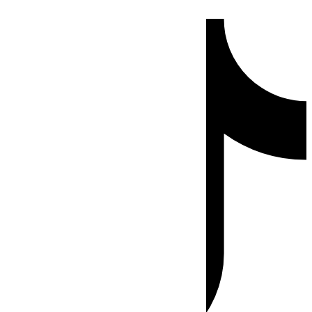
Ir
Tiktok
al
contenido