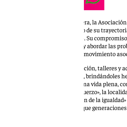
Nacida en Chiclana de la Frontera, la Asociaci
Carmona ha mostrado a lo largo de su trayectori
lucha por la igualdad de género». Su compromiso
fundamentales para visibilizar y abordar las pr
mujeres en la sociedad desde el movimiento asoci
A través de programas de formación, talleres y 
empoderado a muchas mujeres, brindándoles her
propio potencial y desarrollar una vida plena, 
añadiendo que «gracias a su esfuerzo», la locali
«en un referente en la promoción de la igualdad»
«en fuente de inspiración para que generacione
continúen este camino».