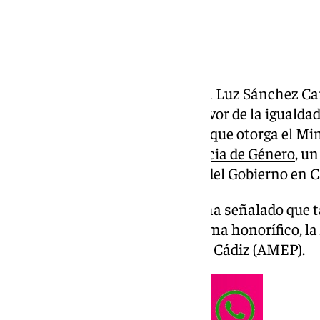
La Asociación de Mujeres María Luz Sánchez Ca
distinguida por su trabajo en favor de la igualda
reconocimientos Menina 2024 que otorga el Min
del
Día Internacional de Violencia de Género
, u
propuesta de la Subdelegación del Gobierno en C
En una nota, la Subdelegación ha señalado que t
mención especial, con un diploma honorífico, la
profesionales de la provincia de Cádiz (AMEP).