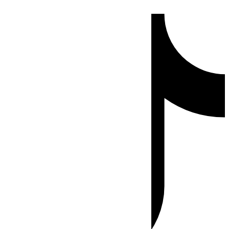
Ir
Tiktok
al
contenido