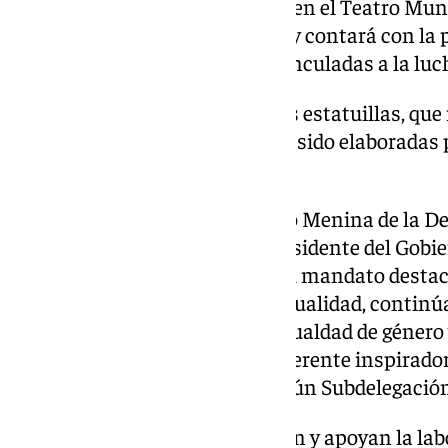
Se celebrará el 21 de noviembre en el Teatro Mu
municipio sevillano de Lebrija, y contará con la 
profesionales y asociaciones vinculadas a la luch
Los premiados recibirán sendas estatuillas, que
Menina de Velázquez y que han sido elaboradas 
penitenciarios andaluces.
En esta nueva edición el Premio Menina de la De
Andalucía ha sido para el expresidente del Gobi
Rodríguez Zapatero. Durante su mandato destac
la igualdad de género». En la actualidad, conti
activo» en la promoción de la igualdad de géner
trayectoria «sigue siendo un referente inspirador
las mujeres en el siglo XXI», según Subdelegació
Estos galardones, que reconocen y apoyan la lab