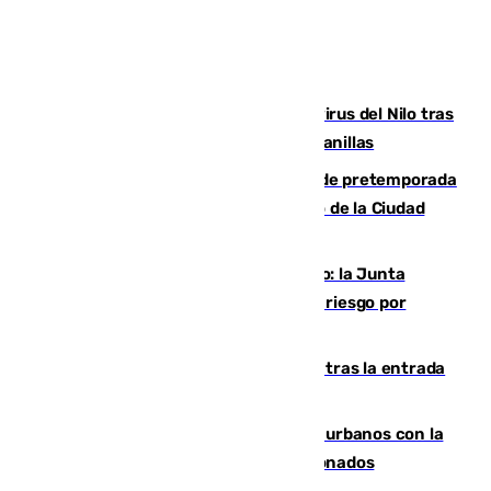
Málaga refuerza la vigilancia por el virus del Nilo tras
detectar un mosquito positivo en Campanillas
Málaga-Ceuta: cuarto compromiso de pretemporada
de los blanquiazules en busca del Trofeo de la Ciudad
Autónoma
Málaga, en alerta por el virus del Nilo: la Junta
decreta Campanillas como zona de alto riesgo por
varios casos recientes
El Gobierno registra 1.342 menores tras la entrada
masiva del pasado 30 de julio
Cádiz despide seis «puntos negros» urbanos con la
orden de retirada para quioscos abandonados