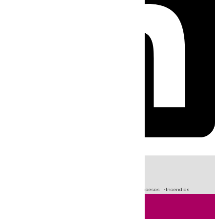
HOY
|
Fútbol
Primera División
Crisis Migratoria en Ceuta
Sucesos
Incendios