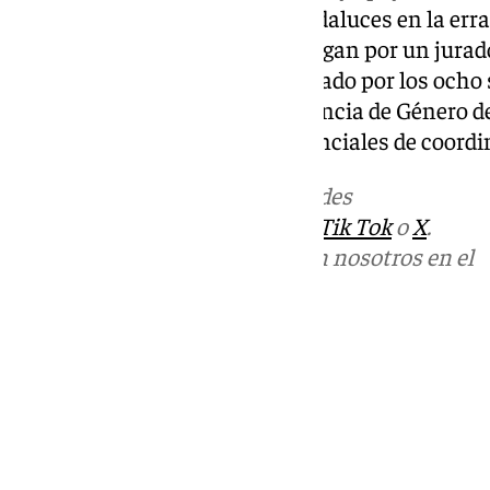
instituciones y particulares andaluces en la err
violencia sobre la mujer, se otorgan por un jurad
Gobierno en Andalucía, e integrado por los ocho
provinciales, la Unidad de Violencia de Género d
Andalucía y sus unidades provinciales de coordi
Más noticias de
101TV
en las redes
sociales:
Instagram
,
Facebook
,
Tik Tok
o
X
.
Puedes ponerte en contacto con nosotros en el
correo
informativos@101tv.es
Tags:
Últimas noticias