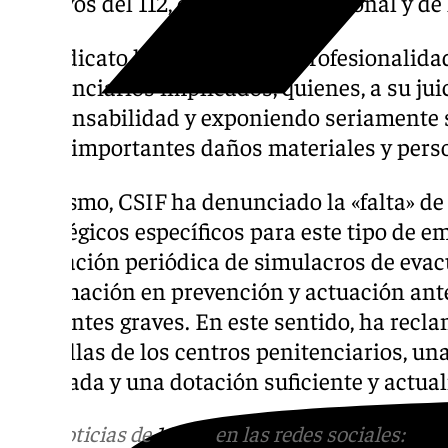
efectivos del 112, de la Policía Nacional y d
El sindicato ha destacado la profesionalida
penitenciarios implicados, quienes, a su jui
«responsabilidad y exponiendo seriamente s
evitar importantes daños materiales y pers
Asimismo, CSIF ha denunciado la «falta» de
estratégicos específicos para este tipo de e
realización periódica de simulacros de evac
la formación en prevención y actuación ant
incidentes graves. En este sentido, ha recla
plantillas de los centros penitenciarios, u
adecuada y una dotación suficiente y actua
Más noticias de
101TV
en las redes sociales:
Ins