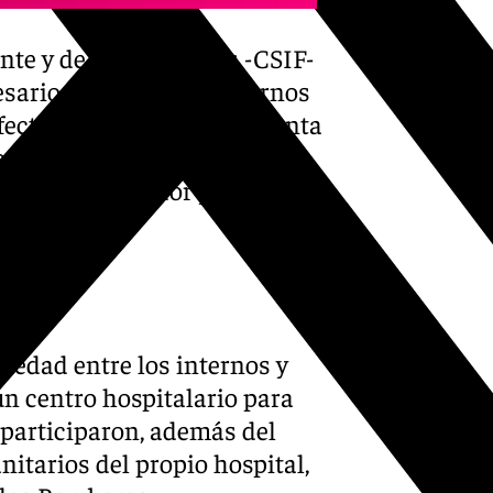
ente y de Funcionarios -CSIF-
ario evacuar a los internos
fectada, así como de la planta
r de 30 internos fueron
munes de comedor y patio
siedad entre los internos y
un centro hospitalario para
 participaron, además del
nitarios del propio hospital,