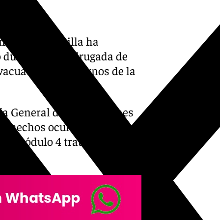
nciario de Sevilla ha
o durante la madrugada de
vacuar a doce internos de la
ía General de Instituciones
los hechos ocurrieron en
del módulo 4 trató de prender