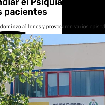
diar el Psiquiátrico Peni
os pacientes
domingo al lunes y provocaron varios episod