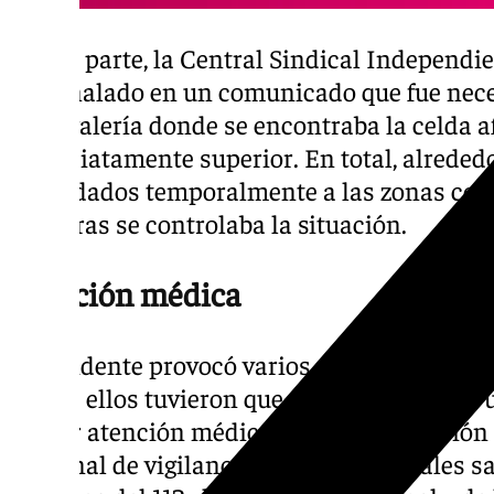
Por su parte, la Central Sindical Independi
ha señalado en un comunicado que fue neces
de la galería donde se encontraba la celda a
inmediatamente superior. En total, alrededo
trasladados temporalmente a las zonas co
mientras se controlaba la situación.
Atención médica
El incidente provocó varios episodios de an
dos de ellos tuvieron que ser trasladados a 
recibir atención médica. En la intervención
personal de vigilancia y los profesionales sa