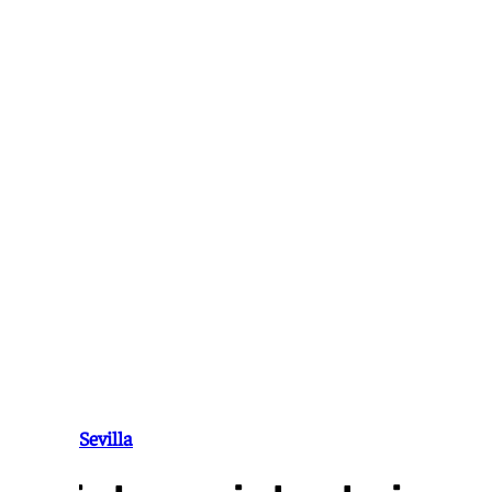
Ir
al
contenido
Sucesos Sevilla