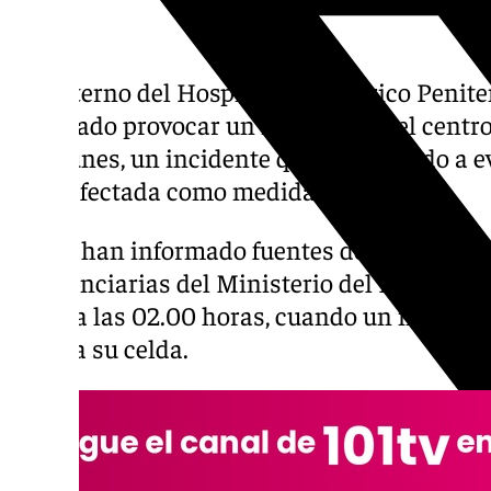
Un interno del Hospital Psiquiátrico Penite
intentado provocar un incendio en el centr
este lunes, un incidente que ha obligado a e
zona afectada como medida preventiva.
Según han informado fuentes de la Secretar
Penitenciarias del Ministerio del Interior, 
torno a las 02.00 horas, cuando un interno 
fuego a su celda.