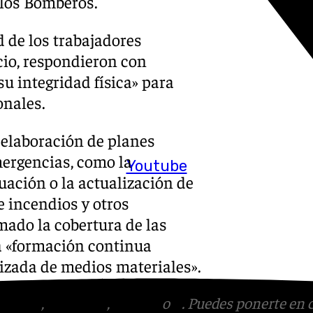
e los Bomberos.
d de los trabajadores
cio, respondieron con
u integridad física» para
onales.
 elaboración de planes
mergencias, como la
Youtube
uación o la actualización de
e incendios y otros
mado la cobertura de las
na «formación continua
lizada de medios materiales».
tagram
,
Facebook
,
Tik Tok
o
X
. Puedes ponerte en 