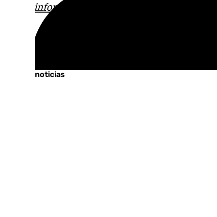
correo
informativos@101tv.es
Tags:
Últimas noticias