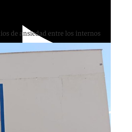
tenciario de Sevilla y
ios de ansiedad entre los internos