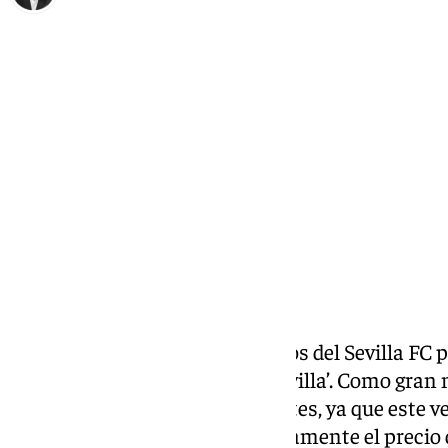
Miguel Ángel Moreno
miércoles, 10 junio 2026, 14:05
Compartir:
Comienza la campaña de abonos del Sevilla FC 
el lema ‘Nervión, corazón de Sevilla’. Como gran
campaña se dividirá en dos partes, ya que este 
renovarán y abonarán exclusivamente el precio 