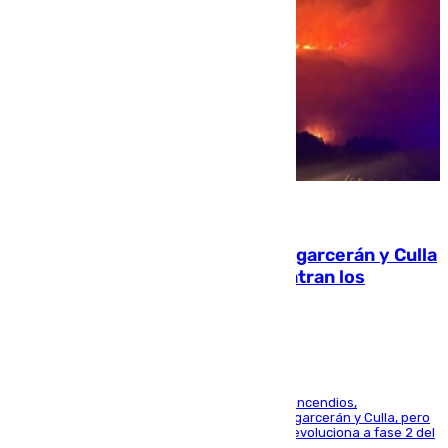
08.08.2026
Incendios de Castellón: Sierra Engarcerán y Culla
evolucionan positivamente y centran los
esfuerzos en Tírig
La UME se suma al operativo de control de los incendios,
progresando adecuadamente los de Sierra Engarcerán y Culla, pero
centrando todo el empeño en el de Culla, que evoluciona a fase 2 del
PEIF