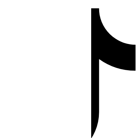
Ir
Tiktok
al
contenido