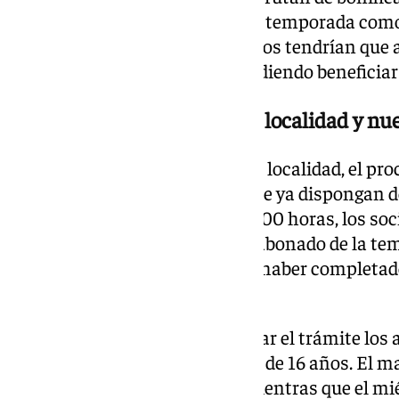
en la renovación de la siguiente temporada com
2025-26 y el resto de los abonados tendrían que 
nuevo socio de 125 euros, no pudiendo beneficiar
Calendario para cambios de localidad y nue
En lo referente a los cambios de localidad, el proc
julio para aquellos abonados que ya dispongan d
días, y en horario de 09.00 a 20.00 horas, los soc
Socio utilizando su número de abonado de la te
siendo requisito indispensable haber completa
dentro del plazo establecido.
El lunes 6 de julio podrán realizar el trámite l
10.000, además de los menores de 16 años. El ma
con número hasta el 25.000, mientras que el mié