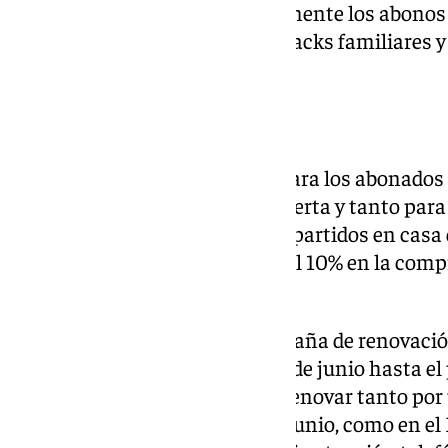
condición. Se mantienen igualmente los abonos
de 16 años, mayores de 70, los packs familiares 
reducida.
Partidos y plazos
El pago por el asiento incluye para los abonados 
LaLiga, el XV Trofeo Antonio Puerta y tanto pa
abonados, el acceso a todos los partidos en casa d
Femenino, con un descuento del 10% en la compr
oficiales.
En cuanto a los plazos, la campaña de renovaci
días y se prolongará desde el 15 de junio hasta e
será 100% online, pudiéndose renovar tanto por 
abonados en los días 15 y 16 de junio, como en el P