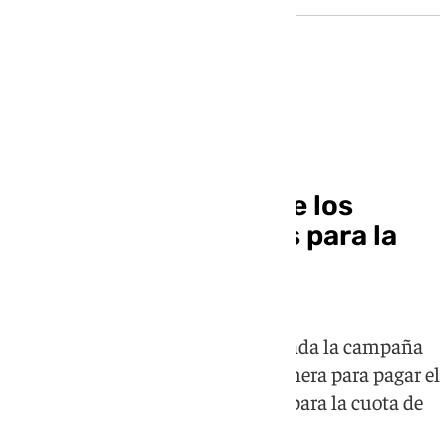
Sevilla FC
El Sevilla FC mantiene los
precios de los abonos para la
temporada 26-27
Como gran novedad, esta temporada la campaña
se dividirá en dos partes, una primera para pagar el
precio del asiento y otra en enero para la cuota de
socio