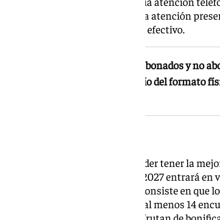
socios dispondrán de una amplia atención telefón
pedir cita previa para recibir una atención pres
digital o para realizar el pago en efectivo.
Esta temporada, el carné para abonados y no abon
la posibilidad de solicitar el envío del formato 
gastos de envío.
La regla de los 14 partidos
Asimismo, con el objetivo de poder tener la mejo
partido, en la temporada 2026-2027 entrará en vi
de los 14 partidos. Esta norma consiste en que lo
vender o mejorar su asiento en al menos 14 encu
contrario, los abonados que disfrutan de bonific