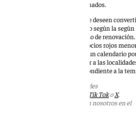
abierto a la totalidad de los abonados.
Por su parte, los socios rojos que deseen conver
contarán con un cupo específico según la según 
libres que haya después del plazo de renovación. 
disponibles se reservará para socios rojos menor
restante se asignará siguiendo un calendario po
días 10 y 13 de julio. Para acceder a las localida
su número de abonado correspondiente a la tem
Más noticias de
101TV
en las redes
sociales:
Instagram
,
Facebook
,
Tik Tok
o
X
.
Puedes ponerte en contacto con nosotros en el
correo
informativos@101tv.es
Tags: