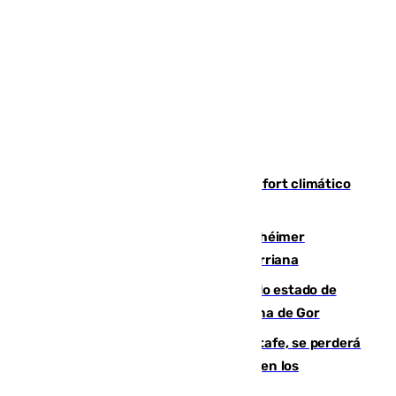
Málaga contabiliza 148 zonas de confort climático
para enfrentar las altas temperaturas
Hallan sin vida al granadino con Alzhéimer
desaparecido hace una semana en Churriana
Encuentran un cadáver en avanzado estado de
descomposición en la localidad granadina de Gor
Christantus Uche, delantero del Getafe, se perderá
toda la temporada por varias fracturas en los
ligamentos de su rodilla derecha