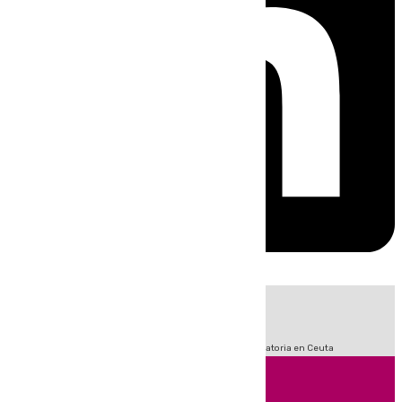
HOY
|
Sucesos
Fútbol
LaLiga
Primera División
Crisis Migratoria en Ceuta