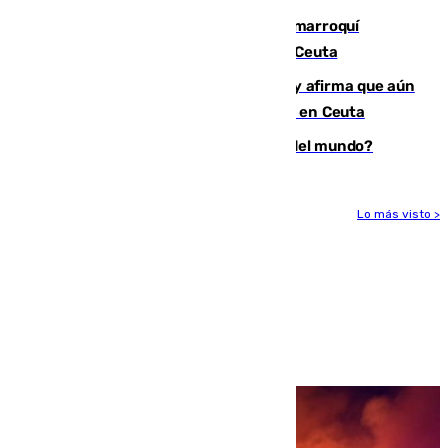
Expulsado de España un ciudadano marroquí
condenado por allanar una vivienda en Ceuta
Vivas niega la versión del Gobierno y afirma que aún
quedan entre 8.000 y 11.000 migrantes en Ceuta
¿Es Tadej Pogacar el mejor ciclista del mundo?
Lo más visto >
Más noticias
Ver más >