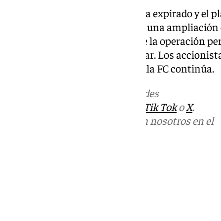
Con el periodo de exclusividad ya expirado y el p
como fecha límite para abordar una ampliación 
por todas las partes, el futuro de la operación 
en que sigue dispuesto a negociar. Los accionista
la batalla por el control del Sevilla FC continúa.
Más noticias de
101TV
en las redes
sociales:
Instagram
,
Facebook
,
Tik Tok
o
X
.
Puedes ponerte en contacto con nosotros en el
correo
informativos@101tv.es
Tags:
Últimas noticias