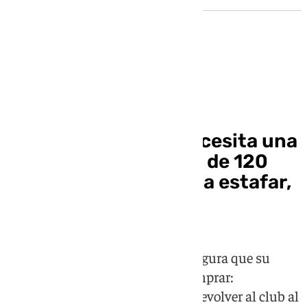
Rueda de prensa
Ramos: «El Sevilla necesita una
ampliación de capital de 120
millones; no venimos a estafar,
venimos a ayudar»
El camero rompe su silencio y asegura que su
grupo mantiene la oferta para comprar:
"Queremos seguir negociando y devolver al club al