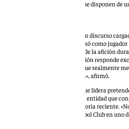
propuesta, espera que sea porque disponen de un
Un mensaje al sevillismo
La intervención concluyó con un discurso cargad
en el que se formó y al que regresó como jugador
apoyo recibido por buena parte de la afición dur
que su implicación en la operación responde ex
emocionales y deportivos. «Lo que realmente me d
oportunidad de ayudar al Sevilla», afirmó.
Aseguró que el grupo inversor que lidera pretend
profesionalidad e ilusión» a una entidad que co
etapas más delicadas de su historia reciente. «N
Venimos a ayudar al Sevilla Fútbol Club en uno 
historia».