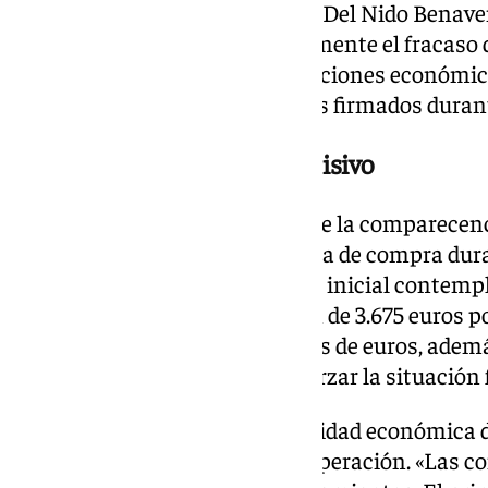
Castro, Guijarro, Carrión, Alés y Del Nido Benave
la entidad, anunciaran públicamente el fracaso 
advirtieran de posibles reclamaciones económic
incumplimiento de los acuerdos firmados durante
Dos ofertas y un cambio decisivo
Uno de los aspectos centrales de la comparecenc
de cómo evolucionó la propuesta de compra dur
relató Ramos, el planteamiento inicial contempl
capital social del Sevilla a razón de 3.675 euros 
valorada en torno a 359 millones de euros, adem
de 80 millones destinada a reforzar la situación 
Sin embargo, explicó que la realidad económica 
análisis obligó a replantear la operación. «Las 