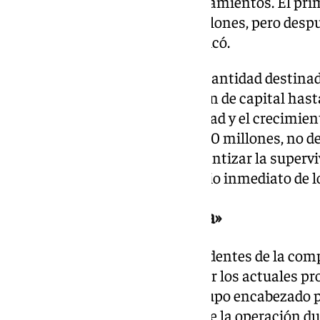
ambas partes. Hubo dos planteamientos. El pr
ampliación de capital de 80 millones, pero desp
que recomendaba LaLiga», explicó.
La nueva propuesta reducía la cantidad destinad
acciones y elevaba la ampliación de capital hast
«Queríamos priorizar la viabilidad y el crecimient
una ampliación de capital de 120 millones, no de
objetivo de este cambio era garantizar la supervi
antes que maximizar el beneficio inmediato de l
«No hemos incumplido nada»
Otro de los puntos más contundentes de la com
con las acusaciones vertidas por los actuales pro
accionistas sostienen que el grupo encabezado
unilateralmente los términos de la operación du