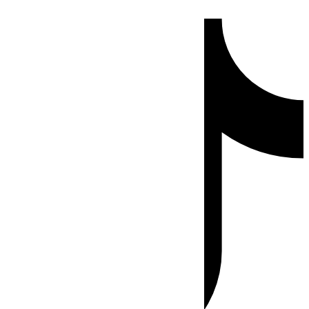
Ir
Tiktok
al
contenido