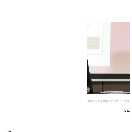
lugar que le corresponde"
Rueda de prensa de Sergio Ramos, este lunes.
A. R.