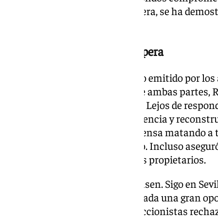
demostrar la capacidad financiera, se ha demos
problema».
Una llamada que todavía espera
Pese a la dureza del comunicado emitido por los 
deterioro de las relaciones entre ambas partes, 
durante toda la comparecencia. Lejos de respond
la prioridad debe ser la supervivencia y reconstru
gente esperaba una rueda de prensa matando a t
importante es el Sevilla», señaló. Incluso asegu
recibir una nueva llamada de los propietarios.
«A mí me gustaría que me llamasen. Sigo en Sevi
que nuestra oferta sea considerada una gran opor
exfutbolista afirmó que, si los accionistas rech