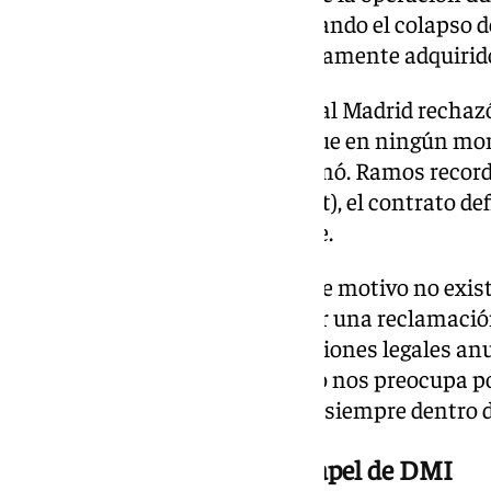
periodo de exclusividad, provocando el colapso d
vulnerando compromisos previamente adquirid
El exdefensa del Sevilla y del Real Madrid rechaz
«Estamos muy tranquilos porque en ningún m
ningún término de la LOI», afirmó. Ramos reco
SPA (Share Purchase Agreement), el contrato de
acciones, nunca llegó a firmarse.
«El SPA no se ha firmado. Por ese motivo no ex
contractual que pueda justificar una reclamaci
Preguntado por las posibles acciones legales anu
respondió con tranquilidad. «No nos preocupa p
muy tranquila. Hemos actuado siempre dentro de
El respaldo financiero y el papel de DMI