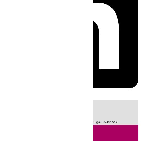
HOY
|
Fútbol
Primera División
Crisis Migratoria en Ceuta
LaLiga
Sucesos