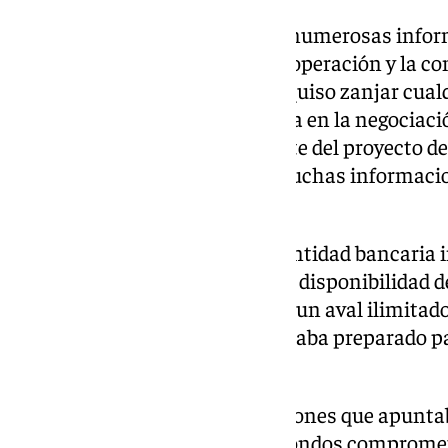
Durante las últimas semanas, numerosas infor
duda la solidez financiera de la operación y la c
inversores implicados. Ramos quiso zanjar cual
grupo mexicano DMI apareciera en la negociaci
aseguró que había formado parte del proyecto de
ha estado con nosotros. Hay muchas informacion
afirmó.
Además, reveló que tanto una entidad bancaria 
Santander habían certificado la disponibilidad d
completar la operación. «Había un aval ilimitad
compra del Sevilla. El dinero estaba preparado p
manera inmediata», explicó.
También rechazó las informaciones que apuntaba
Capital o a problemas con los fondos comprome