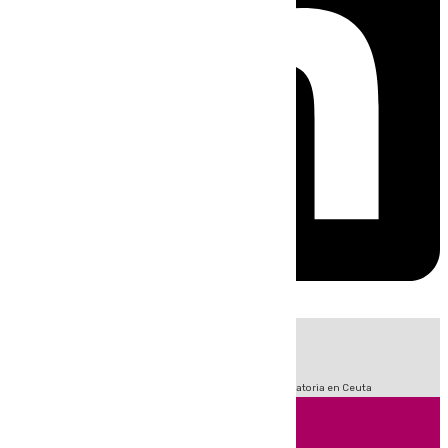
HOY
|
Sucesos
Fútbol
LaLiga
Primera División
Crisis Migratoria en Ceuta