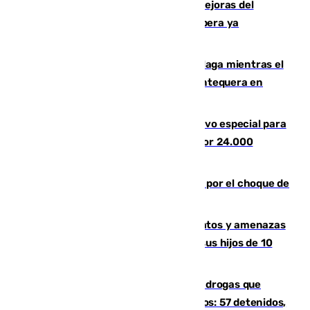
La inversión del Ayuntamiento en mejoras del
entorno del Prado de San Sebastián supera ya
1.600.000 euros
El taró tiñe de niebla la costa de Málaga mientras el
calor se concentra en el interior con Antequera en
aviso amarillo
La Guardia Civil prepara un dispositivo especial para
el eclipse del 12 de agosto compuesto por 24.000
agentes
Cortado el Cercanías C-2 de Málaga por el choque de
un tren con una catenaria caída
Detenido en Estepona por malos tratos y amenazas
de muerte a su pareja en presencia de sus hijos de 10
años y 11 meses
Desarticulada una red de tráfico de drogas que
introducía la mercancía desde Marruecos: 57 detenidos,