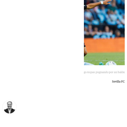
Alexis Sánchez e Iago Aspas pugnando por un balón
Sevilla FC
Miguel Ángel Moreno