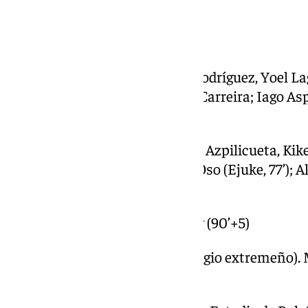
con todo esto.
Ficha técnica
RC Celta de Vigo- 1: Radu; Javi Rodríguez, Yoel L
Fer López (Vecino, 74’), Moriba, Carreira; Iago Asp
(Durán, 74’), Williot (Hugo, 66’).
Sevilla FC- 0: Nyland; Carmona, Azpilicueta, Kike
64’), Agoumé (Gudelj, 86’), Sow, Oso (Ejuke, 77’); 
Isaac (Akor, 64’).
Gol: 1-0, Moriba (51’) y a Maupay (90’+5)
Árbitro: Hernández Maeso (colegio extremeño). 
Moriba (38’) y a Maupay (90’+5).