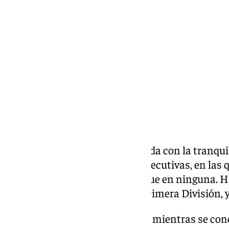
sábado, 23 mayo 2026, 23:17
Compartir:
El Sevilla llegó a la última jornada con la tranqu
otra temporada, y van tres consecutivas, en las
con el descenso. En esta, más que en ninguna. Ha
mitad de los que se juegan en Primera División, 
El club se encuentra paralizado mientras se concr