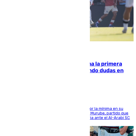
07.08.2026
El Málaga cae ante el Ceuta y suma la primera
derrota de la pretemporada dejando dudas en
defensa
El cuadro dirigido por Juanfran Funes perdió por la mínima en su
envite contra el conjunto caballa en el Alfonso Murube, partido que
se disputó un día después de su primera victoria ante el Al-Arabi SC