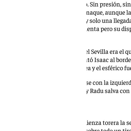
Era un partido de guante blanco. Sin presión, si
verano que se acerca en el almanaque, aunque l
está aquí. Media hora de ‘juego’ y solo una lleg
Alonso como si fuera a cámara lenta pero su dispa
fuera.
Dentro del anodino encuentro, el Sevilla era el 
que iba a por el partido. Lo intentó Isaac al bor
zurdazo desde las frontal del área y el esférico fue 
La más clara la tuvo Alexis a pase con la izquie
chileno anticipándose a su par y Radu salva con 
Historia repetida
Comenzó el Celta con más vergüenza torera la s
tuvo dos claras oportunidades, sobre todo un tiro