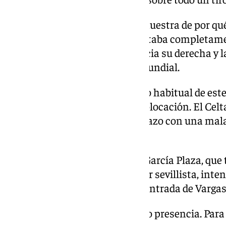
Era la antesala de la enésima muestra de por qu
desde su casa de Moriba, que estaba completamen
del portero noruego vencido hacia su derecha y la
oposición del nórdico. Y va al Mundial.
A partir de ahí llegó el repertorio habitual de es
rival, descomposición y mala colocación. El Cel
quisiera. Incluso se lo regaló Suazo con una ma
lanzaron fuera con todo a favor.
Era un monólogo celeste. Luis García Plaza, que
último partido como entrenador sevillista, inten
cambio, todo en ataque, con la entrada de Varga
Para colmo, la lluvia gallega hizo presencia. Par