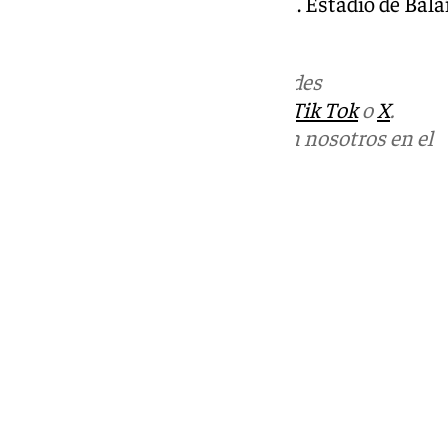
Incidencias: 38ª jornada de Liga. Estadio de Bala
League la siguiente temporada.
Más noticias de
101TV
en las redes
sociales:
Instagram
,
Facebook
,
Tik Tok
o
X
.
Puedes ponerte en contacto con nosotros en el
correo
informativos@101tv.es
Tags:
Últimas noticias