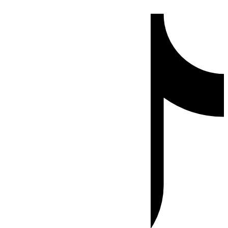
Ir
Tiktok
al
contenido